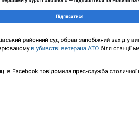
 першими у курсі головного — підпишіться на Новини на
Підписатися
івський районний суд обрав запобіжний захід у ви
озрюваному
в убивстві ветерана АТО
біля станції м
нці в Facebook повідомила прес-служба столичної