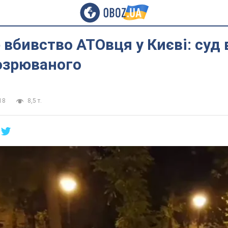
вбивство АТОвця у Києві: суд
озрюваного
18
8,5 т.