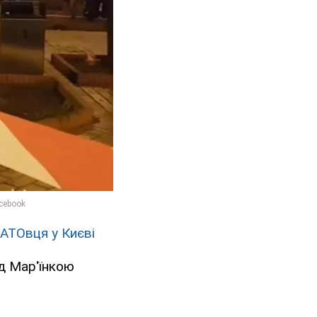
 АТОвця у Києві
ід Мар'їнкою