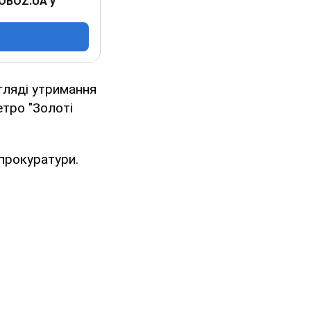
 OBOZ.UA у
гляді утримання
етро "Золоті
 прокуратури.