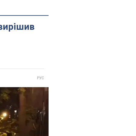
 вирішив
РУС