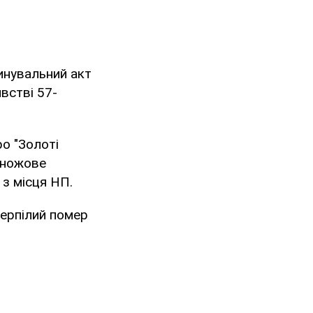
инувальний акт
встві 57-
ро "Золоті
 ножове
 з місця НП.
терпілий помер