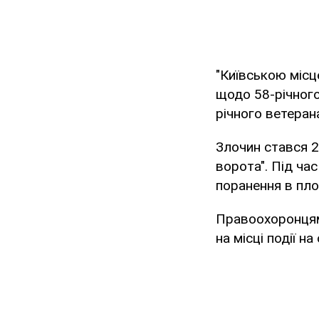
"Київською міс
щодо 58-річного
річного ветерана
Злочин стався 2
ворота". Під ча
поранення в пло
Правоохоронцям 
на місці події на