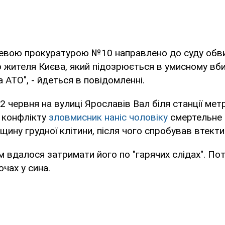
цевою прокуратурою №10 направлено до суду обв
 жителя Києва, який підозрюється в умисному вби
 АТО", - йдеться в повідомленні.
2 червня на вулиці Ярославів Вал біля станції мет
с конфлікту
зловмисник наніс чоловіку
смертельне
щину грудної клітини, після чого спробував втекти
вдалося затримати його по "гарячих слідах". По
 очах у сина.