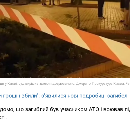
 гроші і вбили": з'явилися нові подробиці загибелі
ідомо, що загиблий був учасником АТО і воював п
ті.