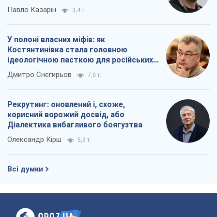
Олександр Кірш
5,9 т.
Всі думки
Про компанію
Команда
Правова інформація
Політика конфіденційності
Реклама на сайті
Документи
Редакційна політика
Журналісти OBOZ.UA на місці
подій
OBOZ.UA
Політика