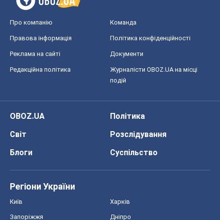
Світ
Розслідування
Блоги
Суспільство
Регіони України
Київ
Харків
Запоріжжя
Дніпро
Черкаси
Спорт
Футбол
Баскетбол
Хокей
Бокс
Формула-1
Моя школа