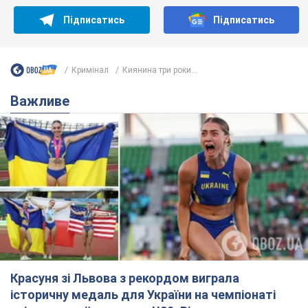
Красуня зі Львова з рекордом виграла
історичну медаль для України на чемпіонаті
світу з легкої атлетики U20. Відео
Наша співвітчизниця блискуче виступила в Орегоні
9.08.2026 09:32
72,3 т.
Брітні Спірс зізналася в уколах краси
і показала наслідки невдалої
косметології: ходила так майже
місяць
Помітний наслідок процедури зберігався
близько чотирьох тижнів
9.08.2026 13:19
3,8 т.