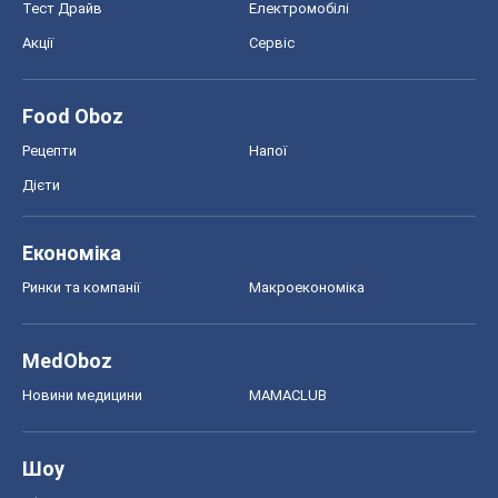
MedOboz
Новини медицини
MAMACLUB
Шоу
Афіша
Плітки
Краса
Мода
Жіночий журнал