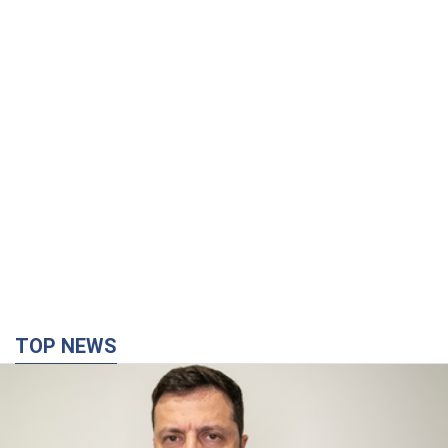
TOP NEWS
"Війна буде все більш відчутною в Росії":
Зеленський про наслідки нових ударів по
Україні, важливі звіти й атаки по об'єктах
ворога. Відео
Понад 300 тисяч сімей в Одесі та області залишалися без
електрики