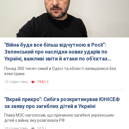
12 годин тому
154,1 т.
"Вкрай прикро": Сибіга розкритикував ЮНІСЕФ
за заяву про загиблих дітей в Україні
Глава МЗС наголосив, що причиною загибелі українських
дітей є війна, яку розв'язала РФ
10 годин тому
10,5 т.
"Суттєві руйнування": Росія завдала
масованого удару по видобувних активах і
буровому майданчику "Укрнафти"
Проти видобувної інфраструктури ворог застосував десятки
БПЛА
11 годин тому
8,9 т.