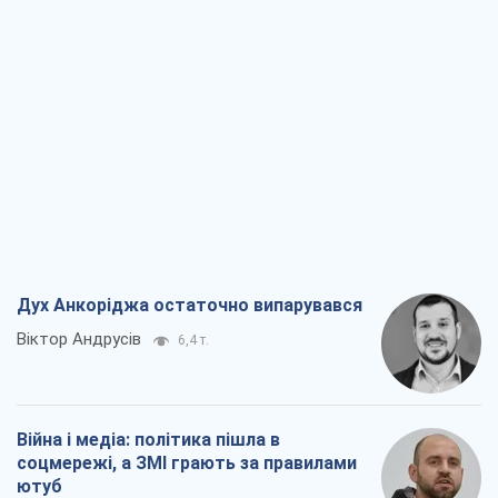
Дух Анкоріджа остаточно випарувався
Віктор Андрусів
6,4 т.
Війна і медіа: політика пішла в
соцмережі, а ЗМІ грають за правилами
ютуб
Павло Казарін
3,4 т.
У полоні власних міфів: як
Костянтинівка стала головною
ідеологічною пасткою для російських
окупантів
Дмитро Снєгирьов
7,0 т.
Рекрутинг: оновлений і, схоже,
корисний ворожий досвід, або
Діалектика вибагливого боягузтва