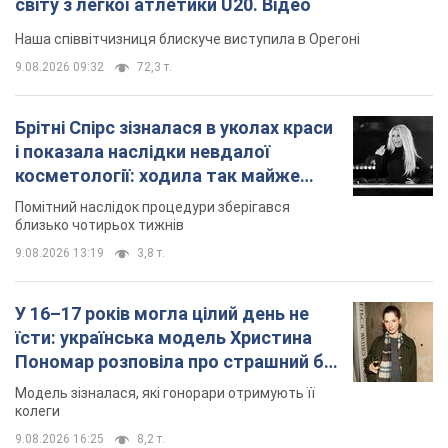
У 16–17 років могла цілий день не
їсти: українська модель Христина
Пономар розповіла про страшний бік
модельної кар’єри
Модель зізналася, які гонорари отримують її
колеги
9.08.2026 16:25
8,2 т.