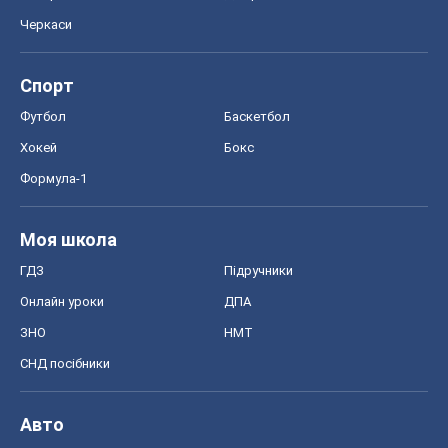
ГДЗ
Підручники
Онлайн уроки
ДПА
ЗНО
НМТ
СНД посібники
Авто
Тест Драйв
Електромобілі
Акції
Сервіс
Food Oboz
Рецепти
Напої
Дієти
Економіка
Ринки та компанії
Макроекономіка