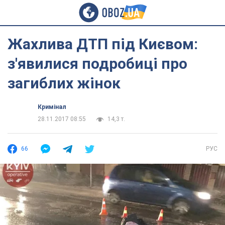
Жахлива ДТП під Києвом:
з'явилися подробиці про
загиблих жінок
Кримінал
28.11.2017 08:55
14,3 т.
66
РУС