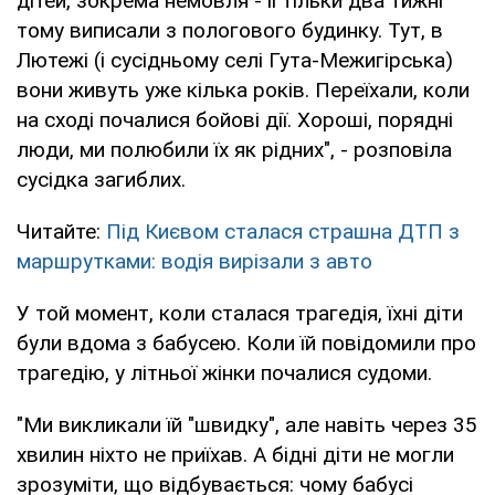
дітей, зокрема немовля - її тільки два тижні
тому виписали з пологового будинку. Тут, в
Лютежі (і сусідньому селі Гута-Межигірська)
вони живуть уже кілька років. Переїхали, коли
на сході почалися бойові дії. Хороші, порядні
люди, ми полюбили їх як рідних", - розповіла
сусідка загиблих.
Читайте:
Під Києвом сталася страшна ДТП з
маршрутками: водія вирізали з авто
У той момент, коли сталася трагедія, їхні діти
були вдома з бабусею. Коли їй повідомили про
трагедію, у літньої жінки почалися судоми.
"Ми викликали їй "швидку", але навіть через 35
хвилин ніхто не приїхав. А бідні діти не могли
зрозуміти, що відбувається: чому бабусі