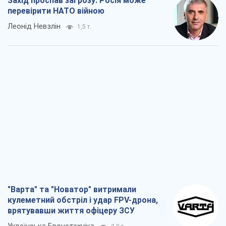
Захід проспав загрозу: Росія може
перевірити НАТО війною
Леонід Невзлін
1,5 т.
"Варта" та "Новатор" витримали
кулеметний обстріл і удар FPV-дрона,
врятувавши життя офіцеру ЗСУ