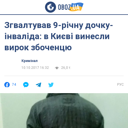
Згвалтував 9-річну дочку-
інваліда: в Києві винесли
вирок збоченцю
Кримінал
10.10.2017 16:32
26,0 т.
74
РУС