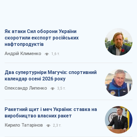
Олександр Липенко
3,5 т.
Ракетний щит і меч України: ставка на
виробництво власних ракет
Кирило Татарінов
2,3 т.
Посмертна "презумпція винуватості":
хто дозволив ТЦК судити загиблих
захисників
Марина Ставнійчук
5,5 т.
Всі думки