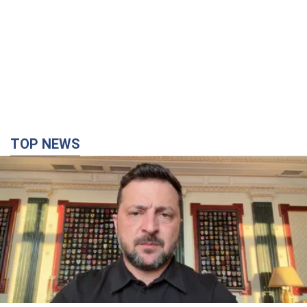
"Захист нашого життя": Зеленський про
антибалістику FREYJA, санкції проти Росії й
підтримку аграріїв. Відео
Європейські партнери долучаються до спільного проєкту
2 години тому
33,5 т.
"Балістика вбиває людей": Сікорський закликав
обговорити перехоплення ворожих ракет над
Україною