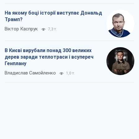
Як атаки Сил оборони України
скоротили експорт російських
нафтопродуктів
Андрій Клименко
1,6 т.
Два супертурніри Магучіх: спортивний
календар осені 2026 року