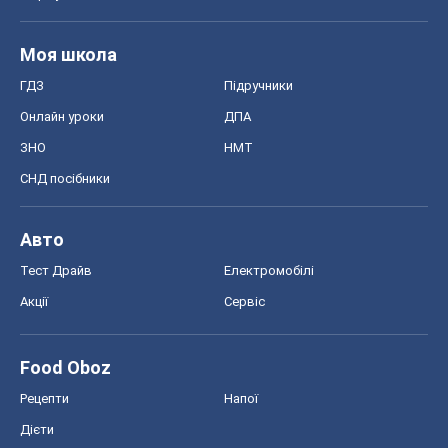
Тест Драйв
Електромобілі
Акції
Сервіс
Food Oboz
Рецепти
Напої
Дієти
Економіка
Ринки та компанії
Макроекономіка
MedOboz
Новини медицини
MAMACLUB
Шоу