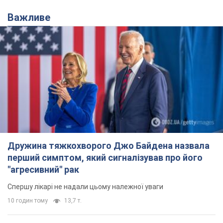
Дружина тяжкохворого Джо Байдена назвала
перший симптом, який сигналізував про його
"агресивний" рак
Спершу лікарі не надали цьому належної уваги
10 годин тому
13,7 т.
Її вбила Росія: померла 13-річна
дівчинка, поранена внаслідок
російської атаки на Сумщину. Фото
Того дня під час російського обстрілу загинули
її брат, вітчим та бабуся
10 годин тому
10,0 т.
Чому в СРСР лікарі носили лише білі
халати
У цьому був як практичний, так і символічний