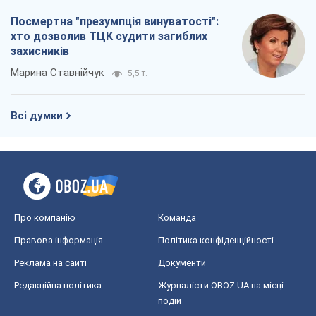
Про компанію
Команда
Правова інформація
Політика конфіденційності
Реклама на сайті
Документи
Редакційна політика
Журналісти OBOZ.UA на місці
подій
OBOZ.UA
Політика
Світ
Розслідування
Блоги
Суспільство
Регіони України
Київ
Харків
Запоріжжя
Дніпро