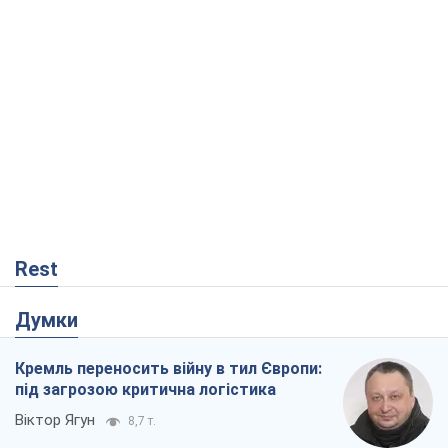
Rest
Думки
Кремль переносить війну в тил Європи:
під загрозою критична логістика
Віктор Ягун
8,7 т.
На якому боці історії виступає Дональд
Трамп?
Віктор Каспрук
7,3 т.
В Києві вирубали понад 300 великих
дерев заради теплотраси і всупереч
Генплану
Владислав Самойленко
1,0 т.