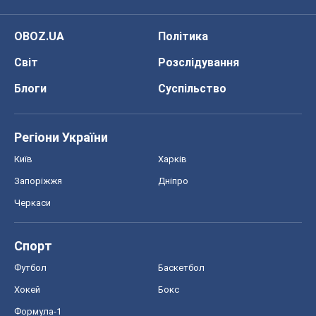
Черкаси
Спорт
Футбол
Баскетбол
Хокей
Бокс
Формула-1
Моя школа
ГДЗ
Підручники
Онлайн уроки
ДПА
ЗНО
НМТ
СНД посібники
Авто