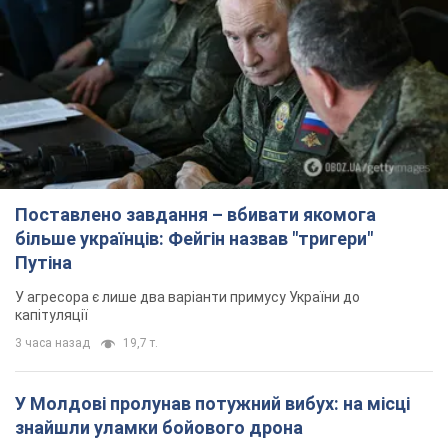
Поставлено завдання – вбивати якомога
більше українців: Фейгін назвав "тригери"
Путіна
У агресора є лише два варіанти примусу України до
капітуляції
3 часа назад
19,7 т.
У Молдові пролунав потужний вибух: на місці
знайшли уламки бойового дрона