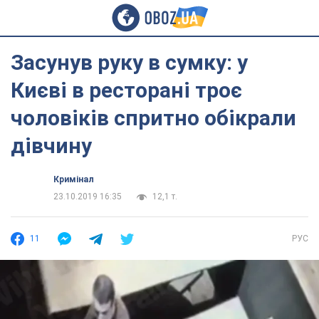
Засунув руку в сумку: у
Києві в ресторані троє
чоловіків спритно обікрали
дівчину
Кримінал
23.10.2019 16:35
12,1 т.
11
РУС