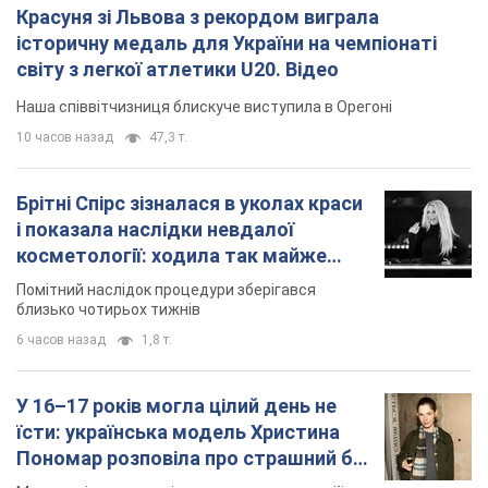
Красуня зі Львова з рекордом виграла
історичну медаль для України на чемпіонаті
світу з легкої атлетики U20. Відео
Наша співвітчизниця блискуче виступила в Орегоні
10 часов назад
47,3 т.
Брітні Спірс зізналася в уколах краси
і показала наслідки невдалої
косметології: ходила так майже
місяць
Помітний наслідок процедури зберігався
близько чотирьох тижнів
6 часов назад
1,8 т.
У 16–17 років могла цілий день не
їсти: українська модель Христина
Пономар розповіла про страшний бік
модельної кар’єри