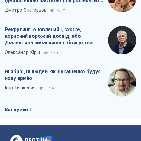
ідеологічною пасткою для російських
окупантів
Дмитро Снєгирьов
4,1 т.
Рекрутинг: оновлений і, схоже,
корисний ворожий досвід, або
Діалектика вибагливого боягузтва
Олександр Кірш
3,3 т.
Ні зброї, ні людей: як Лукашенко будує
нову армію
Ігар Тишкевич
17,4 т.
Всі думки