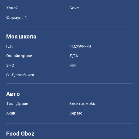
Хокей
Бокс
Формула-1
Моя школа
ГДЗ
Підручники
Онлайн уроки
ДПА
ЗНО
НМТ
СНД посібники
Авто
Тест Драйв
Електромобілі
Акції
Сервіс
Food Oboz