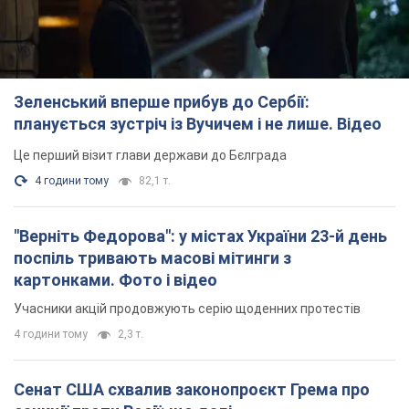
Зеленський вперше прибув до Сербії:
планується зустріч із Вучичем і не лише. Відео
Це перший візит глави держави до Бєлграда
4 години тому
82,1 т.
"Верніть Федорова": у містах України 23-й день
поспіль тривають масові мітинги з
картонками. Фото і відео
Учасники акцій продовжують серію щоденних протестів
4 години тому
2,3 т.
Сенат США схвалив законопроєкт Грема про