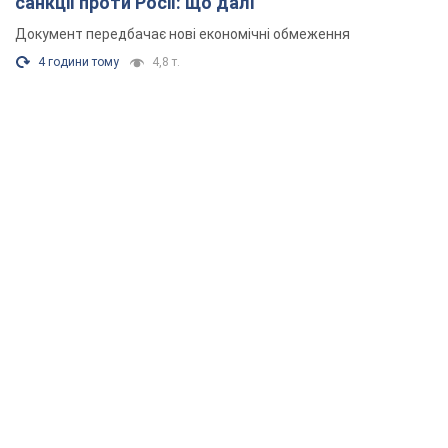
санкції проти Росії: що далі
Документ передбачає нові економічні обмеження
4 години тому
4,8 т.