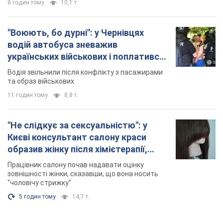
8 годин тому
10,1 т.
"Воюють, бо дурні": у Чернівцях
водій автобуса зневажив
українських військових і поплатився.
Відео
Водія звільнили після конфлікту з пасажирами
та образ військових
11 годин тому
8,8 т.
"Не слідкує за сексуальністю": у
Києві консультант салону краси
образив жінку після хімієтерапії,
розгорівся скандал. Фото
Працівник салону почав надавати оцінку
зовнішності жінки, сказавши, що вона носить
"чоловічу стрижку"
5 годин тому
14,7 т.