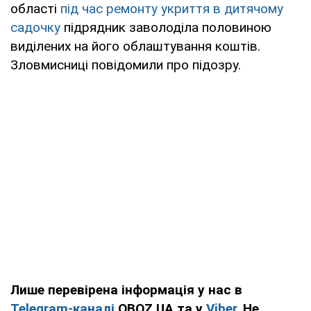
області
під час ремонту укриття в дитячому
садочку
підрядник заволоділа половиною
виділених на його облаштування коштів.
Зловмисниці повідомили про підозру.
Лише перевірена інформація у нас в
Telegram-каналі
OBOZ.UA та у
Viber
. Не