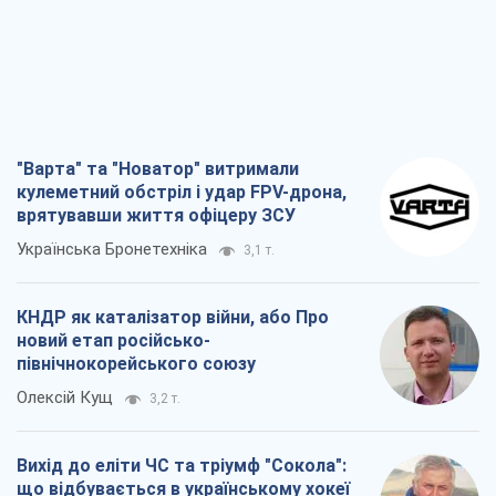
"Варта" та "Новатор" витримали
кулеметний обстріл і удар FPV-дрона,
врятувавши життя офіцеру ЗСУ
Українська Бронетехніка
3,1 т.
КНДР як каталізатор війни, або Про
новий етап російсько-
північнокорейського союзу
Олексій Кущ
3,2 т.
Вихід до еліти ЧС та тріумф "Сокола":
що відбувається в українському хокеї