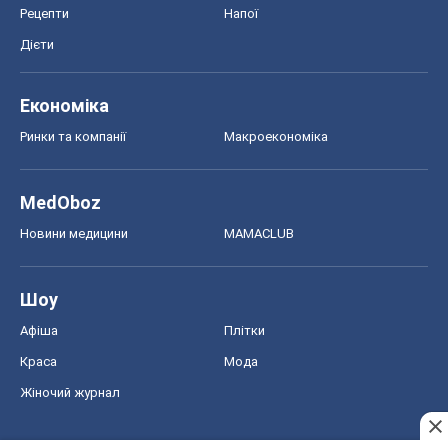
Рецепти
Напої
Дієти
Економіка
Ринки та компанії
Макроекономіка
MedOboz
Новини медицини
MAMACLUB
Шоу
Афіша
Плітки
Краса
Мода
Жіночий журнал