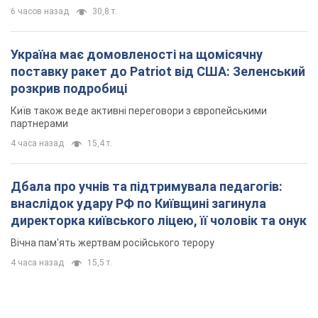
6 часов назад
30,8 т.
Україна має домовленості на щомісячну
поставку ракет до Patriot від США: Зеленський
розкрив подробиці
Київ також веде активні переговори з європейськими
партнерами
4 часа назад
15,4 т.
Дбала про учнів та підтримувала педагогів:
внаслідок удару РФ по Київщині загинула
директорка київського ліцею, її чоловік та онук
Вічна пам'ять жертвам російського терору
4 часа назад
15,5 т.