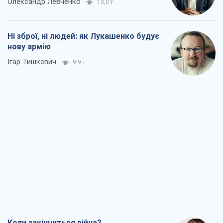
Олександр Левченко
13,0 т.
Ні зброї, ні людей: як Лукашенко будує
нову армію
Ігар Тишкевич
9,9 т.
Коли закінчиться війна?