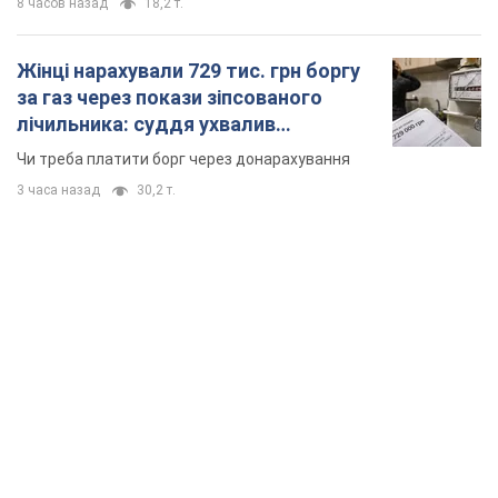
8 часов назад
18,2 т.
Жінці нарахували 729 тис. грн боргу
за газ через покази зіпсованого
лічильника: суддя ухвалив
неочікуване рішення
Чи треба платити борг через донарахування
3 часа назад
30,2 т.