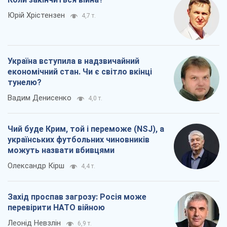
Юрій Хрістензен
4,7 т.
Україна вступила в надзвичайний
економічний стан. Чи є світло вкінці
тунелю?
Вадим Денисенко
4,0 т.
Чий буде Крим, той і переможе (NSJ), а
українських футбольних чиновників
можуть назвати вбивцями
Олександр Кірш
4,4 т.
Захід проспав загрозу: Росія може
перевірити НАТО війною
Леонід Невзлін
6,9 т.