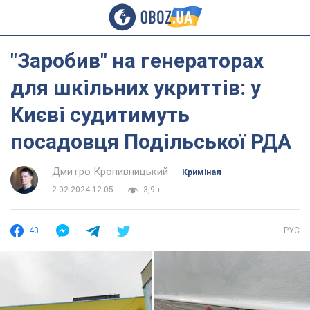
"Заробив" на генераторах
для шкільних укриттів: у
Києві судитимуть
посадовця Подільської РДА
Дмитро Кропивницький
Кримінал
2.02.2024 12:05
3,9 т.
43
РУС