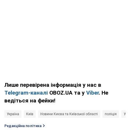
Лише перевірена інформація у нас в
Telegram-каналі
OBOZ.UA та у
Viber
. Не
ведіться на фейки!
Україна
Київ
Новини Києва та Київської області
поліція
Укр
Редакційна політика