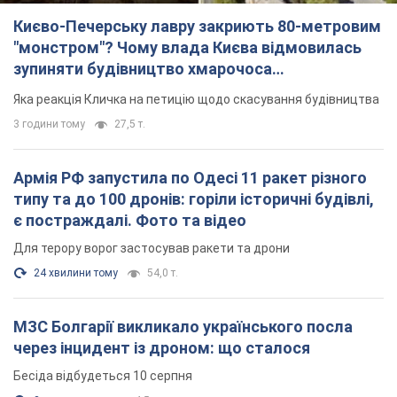
Києво-Печерську лавру закриють 80-метровим
"монстром"? Чому влада Києва відмовилась
зупиняти будівництво хмарочоса
"московського вірянина"
Яка реакція Кличка на петицію щодо скасування будівництва
3 години тому
27,5 т.
Армія РФ запустила по Одесі 11 ракет різного
типу та до 100 дронів: горіли історичні будівлі,
є постраждалі. Фото та відео
Для терору ворог застосував ракети та дрони
24 хвилини тому
54,0 т.
МЗС Болгарії викликало українського посла
через інцидент із дроном: що сталося
Бесіда відбудеться 10 серпня