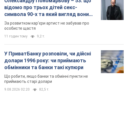
Олександру Пономарьову – 53: що
відомо про трьох дітей секс-
символа 90-х та який вигляд вони
мають
За розвитком кар'єри артист не забував про
особисте щастя
11 годин тому
9,2 т.
У ПриватБанку розповіли, чи дійсні
долари 1996 року: чи приймають
обмінники та банки такі купюри
Що робити, якщо банки та обмінні пункти не
приймають старі долари
9.08.2026 02:20
82,5 т.