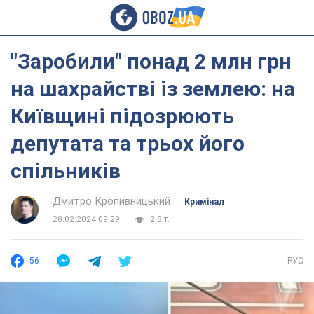
"Заробили" понад 2 млн грн
на шахрайстві із землею: на
Київщині підозрюють
депутата та трьох його
спільників
Дмитро Кропивницький
Кримінал
28.02.2024 09:29
2,8 т.
56
РУС