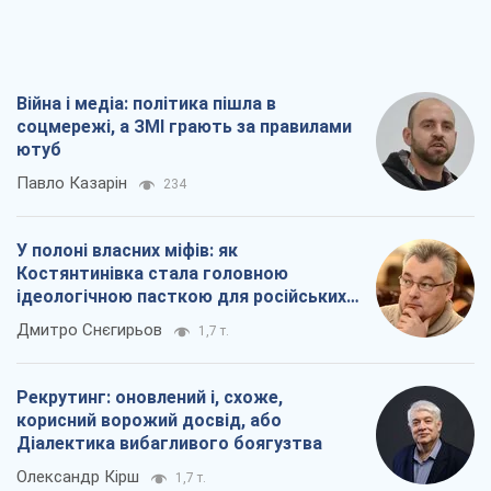
Війна і медіа: політика пішла в
соцмережі, а ЗМІ грають за правилами
ютуб
Павло Казарін
234
У полоні власних міфів: як
Костянтинівка стала головною
ідеологічною пасткою для російських
окупантів
Дмитро Снєгирьов
1,7 т.
Рекрутинг: оновлений і, схоже,
корисний ворожий досвід, або
Діалектика вибагливого боягузтва
Олександр Кірш
1,7 т.