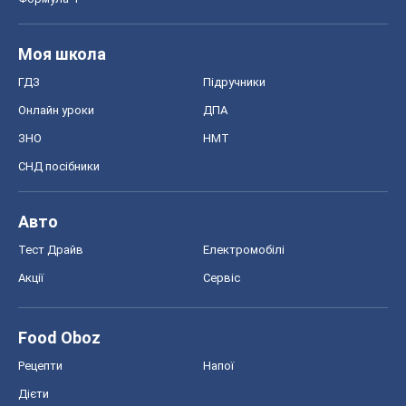
Моя школа
ГДЗ
Підручники
Онлайн уроки
ДПА
ЗНО
НМТ
СНД посібники
Авто
Тест Драйв
Електромобілі
Акції
Сервіс
Food Oboz
Рецепти
Напої
Дієти