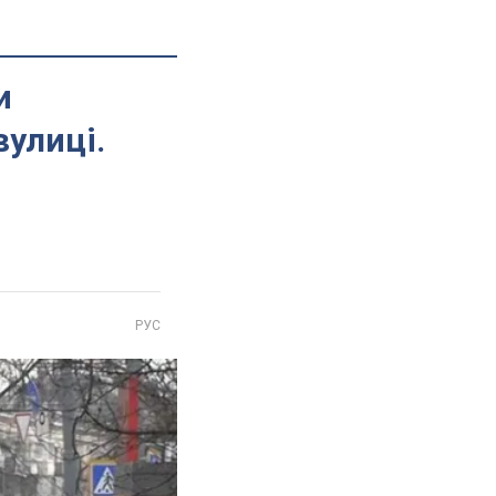
и
вулиці.
РУС