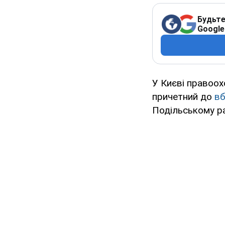
Будьте
Google
У Києві правоох
причетний до
вб
Подільському ра