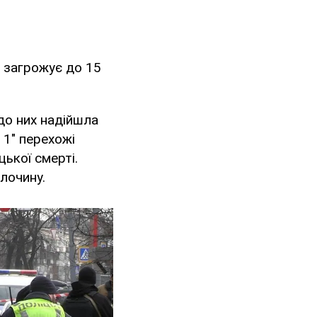
у загрожує до 15
 до них надійшла
 1" перехожі
ької смерті.
лочину.