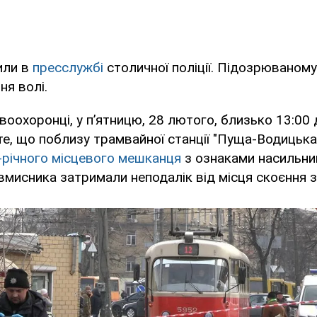
или в
пресслужбі
столичної поліції. Підозрюваном
ня волі.
воохоронці, у п’ятницю, 28 лютого, близько 13:00
те, що поблизу трамвайної станції "Пуща-Водицька
-річного місцевого мешканця
з ознаками насильниц
мисника затримали неподалік від місця скоєння з