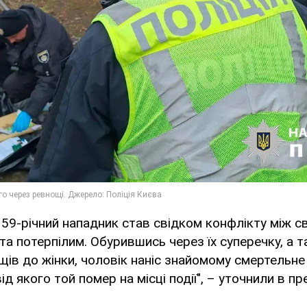
, 59-річний нападник став свідком конфлікту між 
а потерпілим. Обурившись через їх суперечку, а т
щів до жінки, чоловік наніс знайомому смертельне
ід якого той помер на місці події", – уточнили в пр