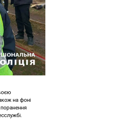
своєю
акож на фоні
 поранення
есслужбі.