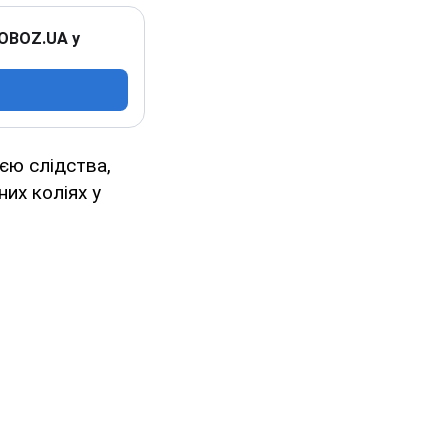
 OBOZ.UA у
єю слідства,
них коліях у