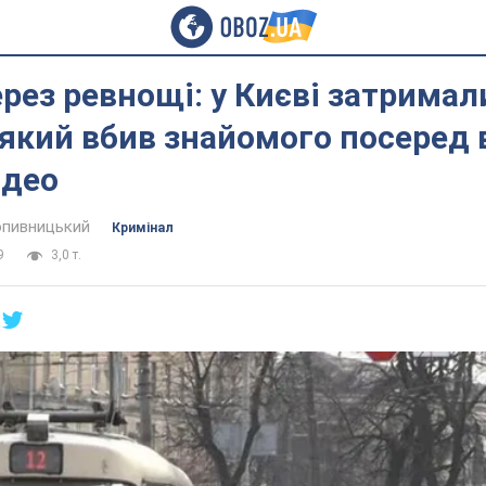
ерез ревнощі: у Києві затримал
 який вбив знайомого посеред 
ідео
пивницький
Кримінал
9
3,0 т.