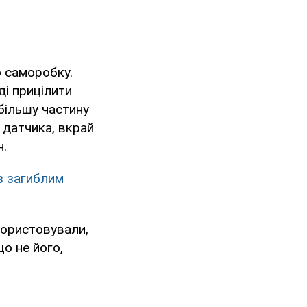
о саморобку.
ді прицілити
 більшу частину
 датчика, вкрай
н.
із загиблим
икористовували,
о не його,