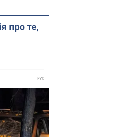
я про те,
РУС