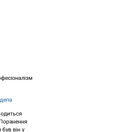
офесіоналізм
рдепа
водиться
 Поранення
 був він у