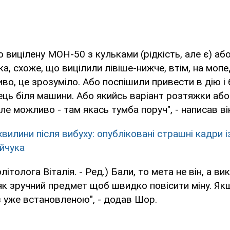
о вицілену МОН-50 з кульками (рідкість, але є) аб
ка, схоже, що вицілили лівіше-нижче, втім, на мопе
во, це зрозуміло. Або поспішили привести в дію і
ць біля машини. Або якийсь варіант розтяжки або
ле можливо - там якась тумба поруч", - написав ві
хвилини після вибуху: опубліковані страшні кадри 
йчука
ітолога Віталія. - Ред.) Бали, то мета не він, а в
к зручний предмет щоб швидко повісити міну. ​​Якщ
з уже встановленою", - додав Шор.