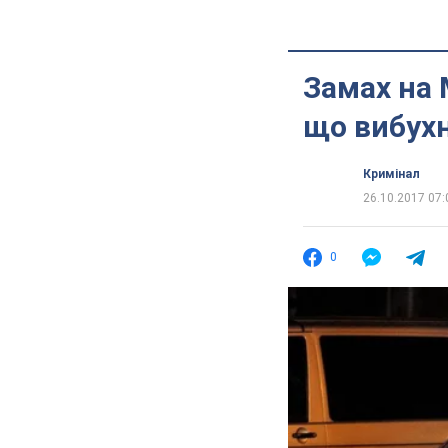
Замах на 
що вибух
Кримінал
26.10.2017 07:
0