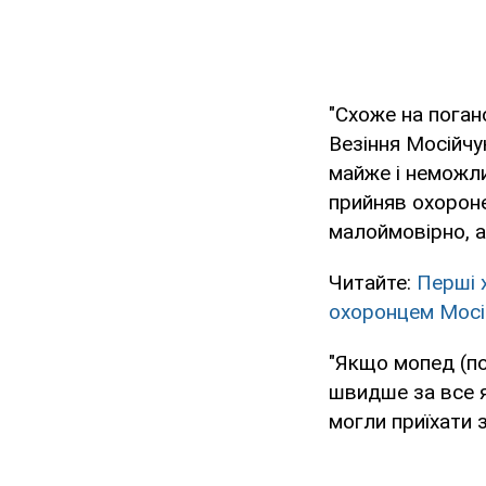
"Схоже на поган
Везіння Мосійчу
майже і неможли
прийняв охороне
малоймовірно, а
Читайте:
Перші 
охоронцем Мосі
"Якщо мопед (пол
швидше за все я
могли приїхати 