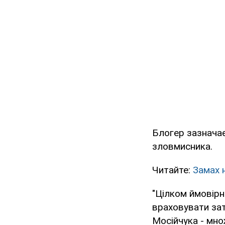
Блогер зазначає
зловмисника.
Читайте:
Замах 
"Цілком ймовірн
враховувати зат
Мосійчука - множ