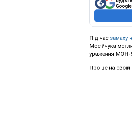
Будьте
Google
Під час
замаху 
Мосійчука могли
ураження МОН-
Про це на своїй