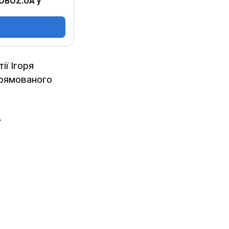
 OBOZ.UA у
ії Ігоря
прямованого
.