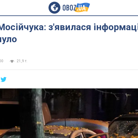
Мосійчука: з'явилася інформаці
нуло
00
21,9 т.