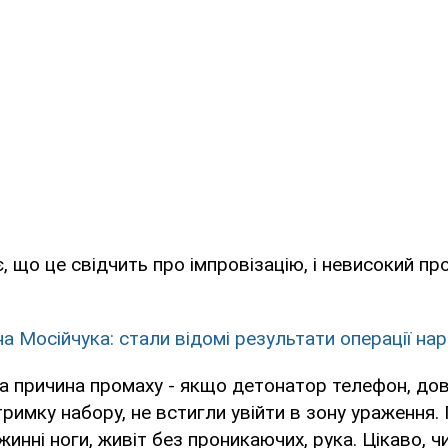
, що це свідчить про імпровізацію, і невисокий пр
на Мосійчука: стали відомі результати операції на
а причина промаху - якщо детонатор телефон, до
римку набору, не встигли увійти в зону ураження.
инні ноги, живіт без проникаючих, рука. Цікаво, чи