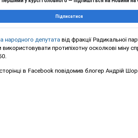
 першими у курсі головного — підпишіться на Новини на
Підписатися
на народного депутата
від фракції Радикальної парт
 використовувати протипіхотну осколкові міну с
50.
 сторінці в Facebook повідомив блогер Андрій Шор