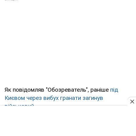
Як повідомляв "Обозреватель", раніше
під
Києвом через вибух гранати загинув
військовий.
Україна
Київ
Ігор Мосійчук
Редакційна політика