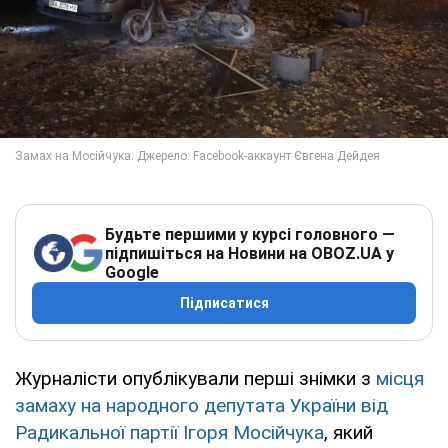
Будьте першими у курсі головного —
підпишіться на Новини на OBOZ.UA у
Google
Підписатися
Журналісти опублікували перші знімки з
місця
замаху на народного депутата України від
Радикальної партії Ігоря Мосійчука
, який