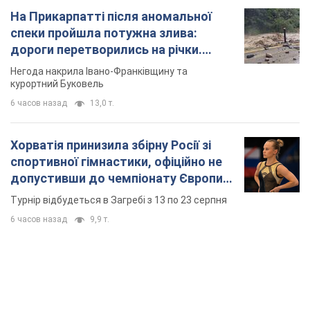
На Прикарпатті після аномальної
спеки пройшла потужна злива:
дороги перетворились на річки.
Відео
Негода накрила Івано-Франківщину та
курортний Буковель
6 часов назад
13,0 т.
Хорватія принизила збірну Росії зі
спортивної гімнастики, офіційно не
допустивши до чемпіонату Європи
основних спортсменів
Турнір відбудеться в Загребі з 13 по 23 серпня
6 часов назад
9,9 т.