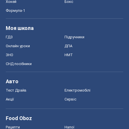
Хокей
Бокс
Формула-1
Моя школа
ГДЗ
Підручники
Онлайн уроки
ДПА
ЗНО
НМТ
СНД посібники
Авто
Тест Драйв
Електромобілі
Акції
Сервіс
Food Oboz
Рецепти
Напої