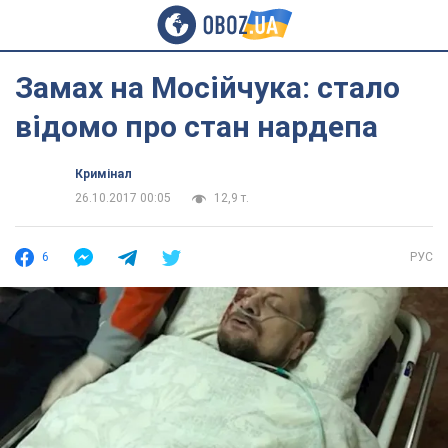
Замах на Мосійчука: стало
відомо про стан нардепа
Кримінал
26.10.2017 00:05
12,9 т.
6
РУС