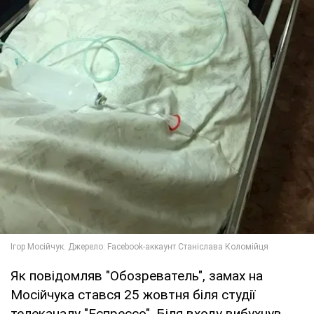
Як повідомляв "Обозреватель", замах на
Мосійчука стався 25 жовтня біля студії
телеканалу "Еспрессо". Біля входу вибухнув