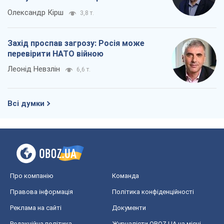
Олександр Кірш
3,8 т.
Захід проспав загрозу: Росія може
перевірити НАТО війною
Леонід Невзлін
6,6 т.
Всі думки
Про компанію
Команда
Правова інформація
Політика конфіденційності
Реклама на сайті
Документи
Редакційна політика
Журналісти OBOZ.UA на місці