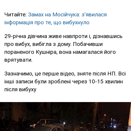
Читайте:
Замах на Мосійчука: з'явилася
інформація про те, що вибухнуло
29-річна дівчина живе навпроти і, дізнавшись
про вибух, вибігла з дому. Побачивши
пораненого Кушніра, вона намагалася його
врятувати.
Зазначимо, це перше відео, зняте після НП. Всі
інші записи були зроблені через 10-15 хвилин
після вибуху