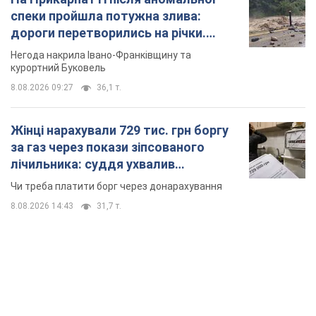
спеки пройшла потужна злива:
дороги перетворились на річки.
Відео
Негода накрила Івано-Франківщину та
курортний Буковель
8.08.2026 09:27
36,1 т.
Жінці нарахували 729 тис. грн боргу
за газ через покази зіпсованого
лічильника: суддя ухвалив
неочікуване рішення
Чи треба платити борг через донарахування
8.08.2026 14:43
31,7 т.