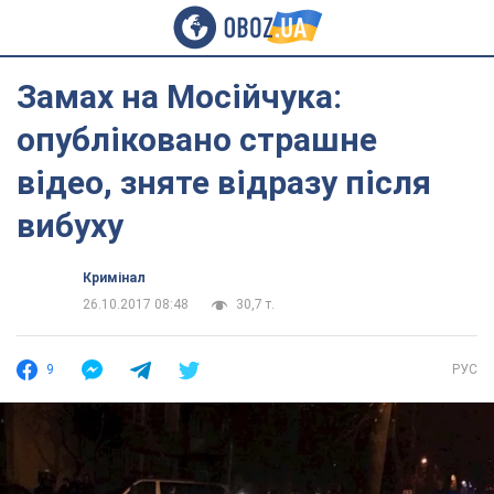
Замах на Мосійчука:
опубліковано страшне
відео, зняте відразу після
вибуху
Кримінал
26.10.2017 08:48
30,7 т.
9
РУС