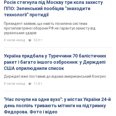
Росія стягнула під Москву три кола захисту
ППО: Зеленський пообіцяв "знаходити
технології" протидії
Президент заявив, що навіть посилена система
протиповітряної оборони РФ не гарантує захисту від
українських ударів
8 часов назад
53,9 т.
Україна придбала у Туреччини 70 балістичних
ракет і багато іншого озброєння: у Держдепі
США оприлюднили список
Держдеп вже поставив до відома американський Конгрес
8 часов назад
11,8 т.
"Нас почули на одне вухо": у містах України 24-й
день поспіль тривають мітинги на підтримку
Федорова. Фото і відео