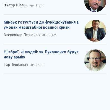
Віктор Швець
11,5 т.
Мінськ готується до функціонування в
умовах масштабної воєнної кризи
Олександр Левченко
16,6 т.
Ні зброї, ні людей: як Лукашенко будує
нову армію
Ігар Тишкевич
14,1 т.