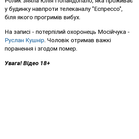
Ролик зняла Юлія Попандопало, яка проживає
у будинку навпроти телеканалу "Еспрессо",
біля якого прогримів вибух.
На записі - потерпілий охоронець Мосійчука -
Руслан Кушнір
. Чоловік отримав важкі
поранення і згодом помер.
Увага! Відео 18+