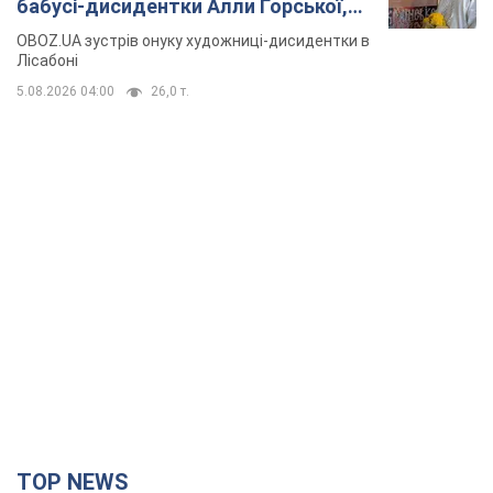
бабусі-дисидентки Алли Горської,
критику Дмитра Стуса та втечу в
OBOZ.UA зустрів онуку художниці-дисидентки в
Португалію з 5 дітьми
Лісабоні
5.08.2026 04:00
26,0 т.
TOP NEWS