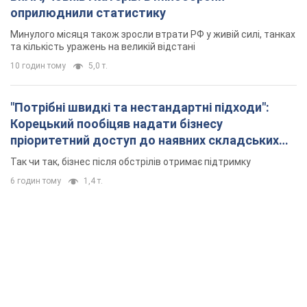
оприлюднили статистику
Минулого місяця також зросли втрати РФ у живій силі, танках
та кількість уражень на великій відстані
10 годин тому
5,0 т.
"Потрібні швидкі та нестандартні підходи":
Корецький пообіцяв надати бізнесу
пріоритетний доступ до наявних складських
приміщень
Так чи так, бізнес після обстрілів отримає підтримку
6 годин тому
1,4 т.