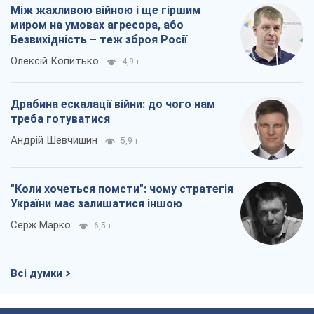
Між жахливою війною і ще гіршим
миром на умовах агресора, або
Безвихідність – теж зброя Росії
Олексій Копитько
4,9 т.
Драбина ескалації війни: до чого нам
треба готуватися
Андрій Шевчишин
5,9 т.
"Коли хочеться помсти": чому стратегія
України має залишатися іншою
Серж Марко
6,5 т.
Всі думки