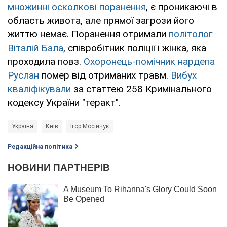
множинні осколкові поранення
, є проникаючі в
область живота, але прямої загрози його
життю немає. Поранення отримали
політолог
Віталій Бала
, співробітник поліції і жінка, яка
проходила повз.
Охоронець-помічник нардепа
Руслан
помер від отриманих травм.
Вибух
кваліфікували
за статтею 258 Кримінального
кодексу України "теракт".
Україна
Київ
Ігор Мосійчук
Редакційна політика