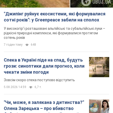
"Джипінг руйнує екосистеми, які формувалися
сотні років": у Greenpeace забили на сполох
У високогір'ї розташовані альпійські та субальпійські луки –
рідкісні природні комплекси, які формувалися протягом
сотень років
7 годин тому
648
Спека в Україні піде на спад, будуть
грози: синоптики дали прогноз, коли
чекати зміни погоди
Зовсім скоро спека поступово відступить
5.08.2026 14:59
6,7 т.
"Чи, може, я залякана з дитинства?"
Олена Зарецька – про вбивство