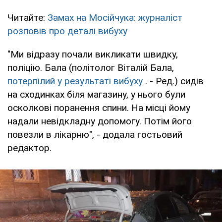
Читайте:
Замах на Мосійчука: журналіст
розповів про деталі вибуху
"Ми відразу почали викликати швидку,
поліцію. Бала (політолог Віталій Бала,
потерпілий у результаті вибуху
. - Ред.) сидів
на сходинках біля магазину, у нього були
осколкові поранення спини. На місці йому
надали невідкладну допомогу. Потім його
повезли в лікарню", - додала гостьовий
редактор.