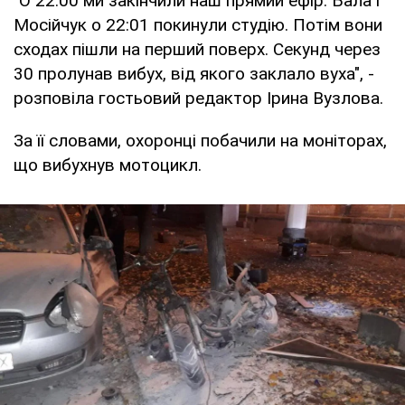
"О 22:00 ми закінчили наш прямий ефір. Бала і
Мосійчук о 22:01 покинули студію. Потім вони
сходах пішли на перший поверх. Секунд через
30 пролунав вибух, від якого заклало вуха", -
розповіла гостьовий редактор Ірина Вузлова.
За її словами, охоронці побачили на моніторах,
що вибухнув мотоцикл.