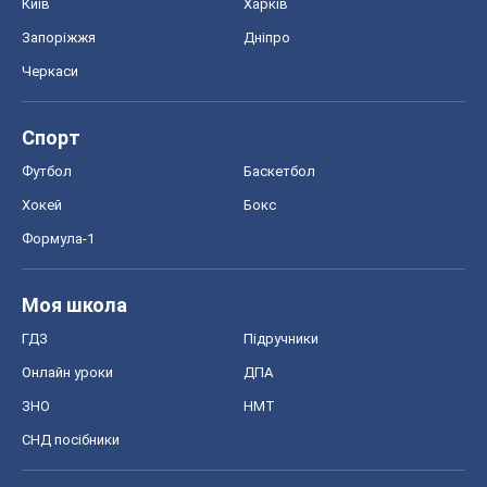
Київ
Харків
Запоріжжя
Дніпро
Черкаси
Спорт
Футбол
Баскетбол
Хокей
Бокс
Формула-1
Моя школа
ГДЗ
Підручники
Онлайн уроки
ДПА
ЗНО
НМТ
СНД посібники