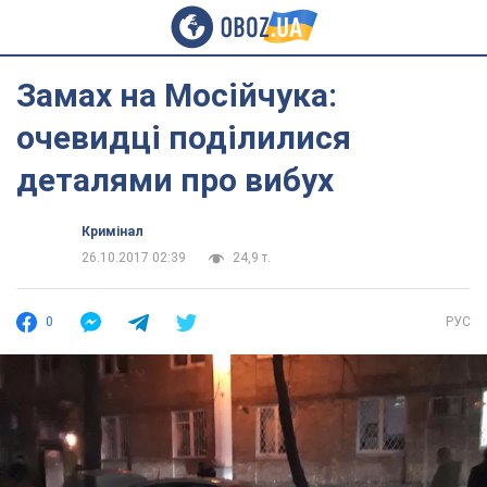
Замах на Мосійчука:
очевидці поділилися
деталями про вибух
Кримінал
26.10.2017 02:39
24,9 т.
0
РУС