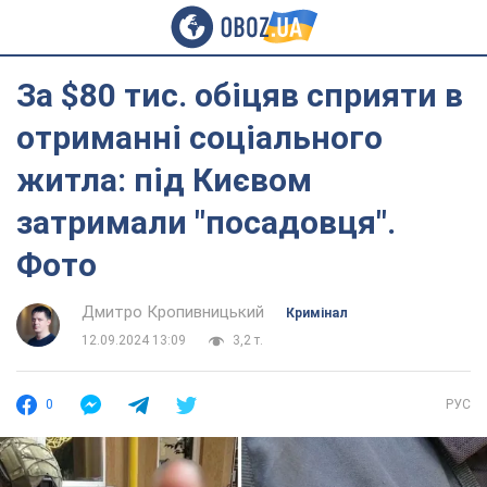
За $80 тис. обіцяв сприяти в
отриманні соціального
житла: під Києвом
затримали "посадовця".
Фото
Дмитро Кропивницький
Кримінал
12.09.2024 13:09
3,2 т.
0
РУС