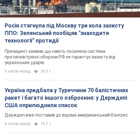
українських ударів
5 часов назад
39,0 т.
Україна придбала у Туреччини 70 балістичних
ракет і багато іншого озброєння: у Держдепі
США оприлюднили список
Держдеп вже поставив до відома американський Конгрес
6 часов назад
10,7 т.
"Нас почули на одне вухо": у містах України 24-й
день поспіль тривають мітинги на підтримку
Федорова. Фото і відео
Антиурядові виступи з вимогою повернути Федорова досі
тривають
5 часов назад
4,0 т.