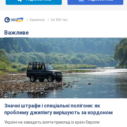
Значні штрафи і спеціальні полігони: як
проблему джипінгу вирішують за кордоном
Україні не завадить взяти приклад із країн Європи
8.08.2026 05:10
2,4 т.
На Прикарпатті після аномальної
спеки пройшла потужна злива:
дороги перетворились на річки.
Відео
Негода накрила Івано-Франківщину та
курортний Буковель
8.08.2026 09:27
34,8 т.