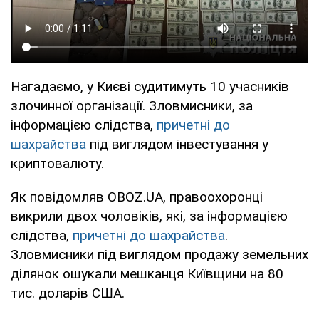
Нагадаємо, у Києві судитимуть 10 учасників
злочинної організації. Зловмисники, за
інформацією слідства,
причетні до
шахрайства
під виглядом інвестування у
криптовалюту.
Як повідомляв OBOZ.UA, правоохоронці
викрили двох чоловіків, які, за інформацією
слідства,
причетні до шахрайства
.
Зловмисники під виглядом продажу земельних
ділянок ошукали мешканця Київщини на 80
тис. доларів США.