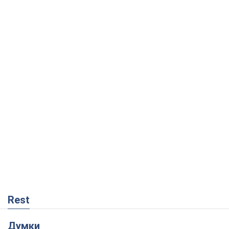
Rest
Думки
Збіг інтересів двох цинічних гравців чи
таємний план Трампа і Путіна?
Віктор Швець
11,2 т.
Мінськ готується до функціонування в
умовах масштабної воєнної кризи