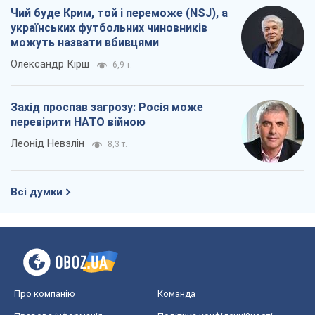
Леонід Невзлін
8,3 т.
Всі думки
Про компанію
Команда
Правова інформація
Політика конфіденційності
Реклама на сайті
Документи
Редакційна політика
Журналісти OBOZ.UA на місці
подій
OBOZ.UA
Політика
Світ
Розслідування