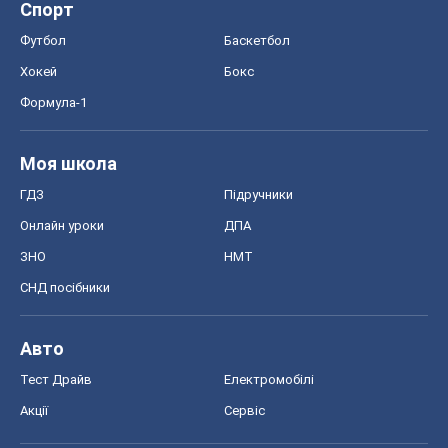
Онлайн уроки
ДПА
ЗНО
НМТ
СНД посібники
Авто
Тест Драйв
Електромобілі
Акції
Сервіс
Food Oboz
Рецепти
Напої
Дієти
Економіка
Ринки та компанії
Макроекономіка