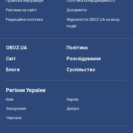
Блоги
Суспільство
Регіони України
Київ
Харків
Запоріжжя
Дніпро
Черкаси
Спорт
Футбол
Баскетбол
Хокей
Бокс
Формула-1
Моя школа
ГДЗ
Підручники