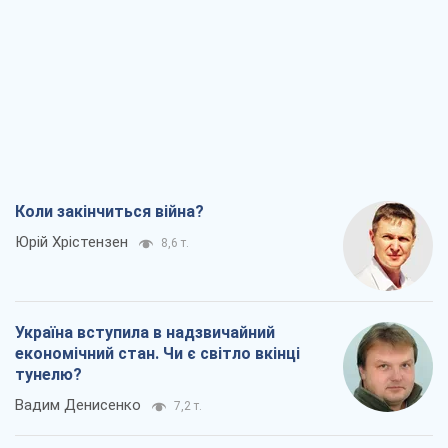
Коли закінчиться війна?
Юрій Хрістензен
8,6 т.
Україна вступила в надзвичайний
економічний стан. Чи є світло вкінці
тунелю?
Вадим Денисенко
7,2 т.
Чий буде Крим, той і переможе (NSJ), а
українських футбольних чиновників
можуть назвати вбивцями
Олександр Кірш
6,9 т.
Захід проспав загрозу: Росія може
перевірити НАТО війною