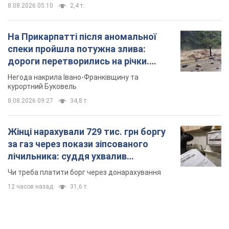
Жінці нарахували 729 тис. грн боргу
за газ через покази зіпсованого
лічильника: суддя ухвалив
неочікуване рішення
Чи треба платити борг через донарахування
12 часов назад
31,6 т.