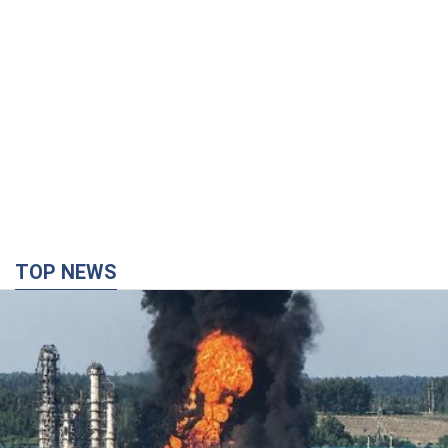
TOP NEWS
Росія стягнула під Москву три кола захисту
ППО: Зеленський пообіцяв "знаходити
технології" протидії
Президент заявив, що навіть посилена система
протиповітряної оборони РФ не гарантує захисту від