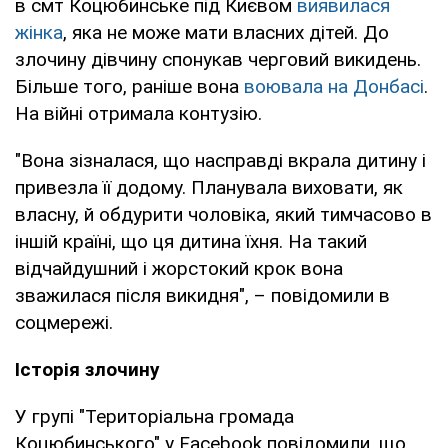
в смт Коцюбинське під Києвом
виявилася
жінка
, яка не може мати власних дітей. До
злочину дівчину спонукав черговий викидень.
Більше того, раніше вона
воювала на Донбасі
.
На війні отримала контузію.
"Вона зізналася, що насправді вкрала дитину і
привезла її додому. Планувала виховати, як
власну, й обдурити чоловіка, який тимчасово в
іншій країні, що ця дитина їхня. На такий
відчайдушний і жорстокий крок вона
зважилася після викидня", – повідомили в
соцмережі.
Історія злочину
У групі "Територіальна громада
Коцюбинського" у Facebook повідомили, що