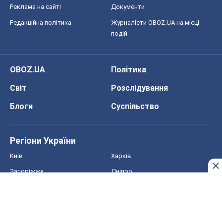
Блоги
Суспільство
Регіони України
Київ
Харків
Запоріжжя
Дніпро
Черкаси
Спорт
Футбол
Баскетбол
Хокей
Бокс
Формула-1
Моя школа
ГДЗ
Підручники