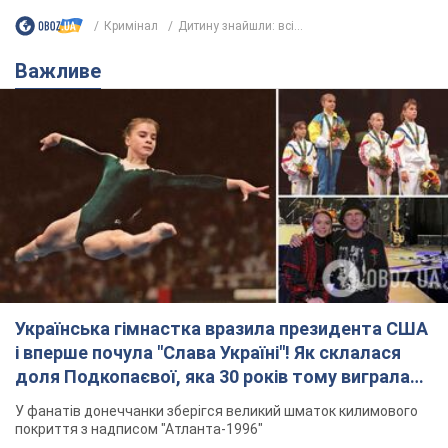
Українська гімнастка вразила президента США
і вперше почула "Слава Україні"! Як склалася
доля Подкопаєвої, яка 30 років тому виграла
"золото" Олімпіади
У фанатів донеччанки зберігся великий шматок килимового
покриття з надписом "Атланта-1996"
8.08.2026 18:30
41,1 т.
Олександру Пономарьову – 53: що
відомо про трьох дітей секс-
символа 90-х та який вигляд вони
мають
За розвитком кар'єри артист не забував про
особисте щастя
6 годин тому
6,5 т.