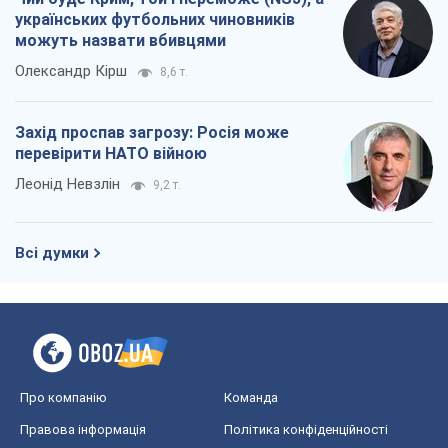
Всі думки
Про компанію
Команда
Правова інформація
Політика конфіденційності
Реклама на сайті
Документи
Редакційна політика
Журналісти OBOZ.UA на місці
подій
OBOZ.UA
Політика
Світ
Розслідування