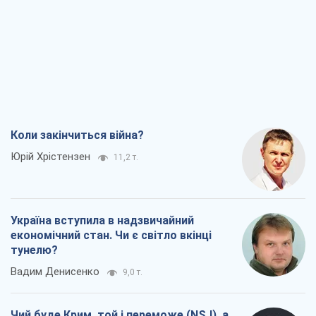
Юрій Хрістензен
11,2 т.
Україна вступила в надзвичайний
економічний стан. Чи є світло вкінці
тунелю?
Вадим Денисенко
9,0 т.
Чий буде Крим, той і переможе (NSJ), а
українських футбольних чиновників
можуть назвати вбивцями
Олександр Кірш
8,6 т.
Захід проспав загрозу: Росія може
перевірити НАТО війною
Леонід Невзлін
9,2 т.