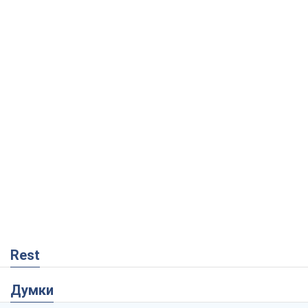
Rest
Думки
Збіг інтересів двох цинічних гравців чи
таємний план Трампа і Путіна?
Віктор Швець
14,1 т.
Мінськ готується до функціонування в
умовах масштабної воєнної кризи
Олександр Левченко
18,5 т.