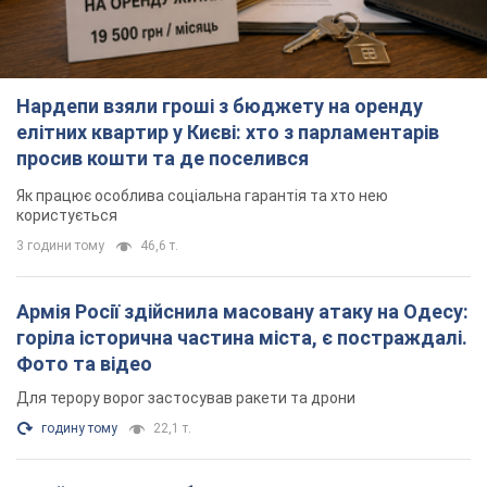
3 години тому
46,6 т.
Армія Росії здійснила масовану атаку на Одесу:
горіла історична частина міста, є постраждалі.
Фото та відео
Для терору ворог застосував ракети та дрони
годину тому
22,1 т.
Російська армія обстріляла дві сусідні
багатоповерхівки в Харкові: двоє загиблих, 13
постраждалих
Ворог навмисно обстрілює житлові будинки
2 хвилини тому
2,3 т.