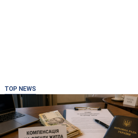
TOP NEWS
Нардепи взяли гроші з бюджету на оренду
елітних квартир у Києві: хто з парламентарів
просив кошти та де поселився
Як працює особлива соціальна гарантія та хто нею
користується