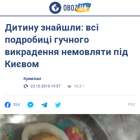
Дитину знайшли: всі
подробиці гучного
викрадення немовляти під
Києвом
Кримінал
23.10.2019 19:57
98,8 т.
354
РУС