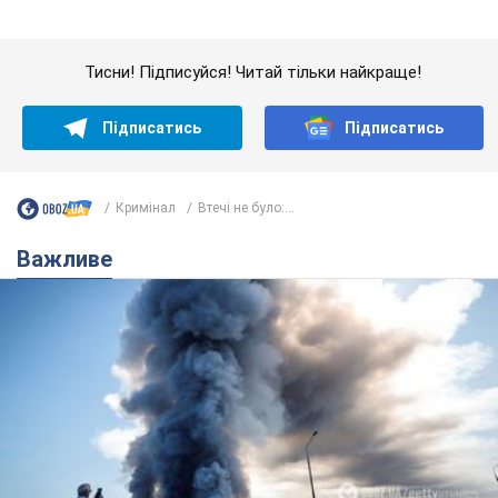
"У мене для росіян погані новини": Селезньов
припустив, чим закінчиться "війна складів"
Москва може стати "островом" і зануритися в темряву,
спрогнозував військовий експерт
5.08.2026 16:00
59,3 т.
Банки "готуються" до нового курсу
долара: українцям розповіли, чого
очікувати