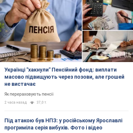
не вистачає
Як перераховують пенсії
2 часа назад
37,0 т.
Під атакою був НПЗ: у російському Ярославлі
прогриміла серія вибухів. Фото і відео
У промисловій зоні зафіксовано кілька осередків пожежі
2 часа назад
2,5 т.
ЗСУ відмінусували ще 1330 окупантів та збили
понад 1800 російських БПЛА – Генштаб
Чисельність путінської армії скорочується
2 часа назад
16,0 т.