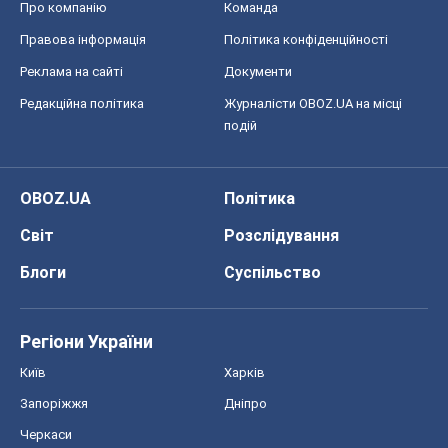
Регіони України
Київ
Харків
Запоріжжя
Дніпро
Черкаси
Спорт
Футбол
Баскетбол
Хокей
Бокс
Формула-1
Моя школа
ГДЗ
Підручники
Онлайн уроки
ДПА