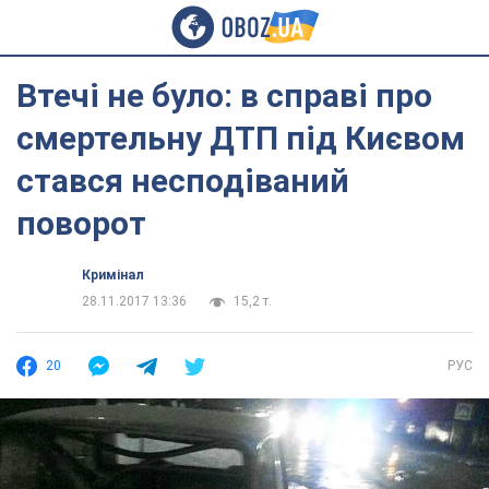
Втечі не було: в справі про
смертельну ДТП під Києвом
стався несподіваний
поворот
Кримінал
28.11.2017 13:36
15,2 т.
20
РУС