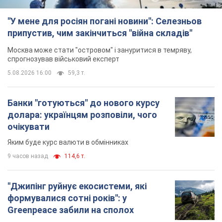
Яким буде курс валюти в обмінниках
9 часов назад
114,6 т.
"Джипінг руйнує екосистеми, які
формувалися сотні років": у
Greenpeace забили на сполох
У високогір'ї розташовані альпійські та
субальпійські луки – рідкісні природні
комплекси, які формувалися протягом сотень років
10 часов назад
1,1 т.