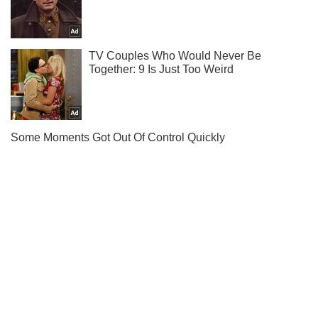
Тисни! Підписуйся! Читай тільки найкраще!
Підписатись
Підписатись
Кримінал
Втечі не було:...
Важливе