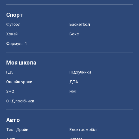
ЗНО
НМТ
СНД посібники
Авто
Тест Драйв
Електромобілі
Акції
Сервіс
Food Oboz
Рецепти
Напої
Дієти
Економіка
Ринки та компанії
Макроекономіка