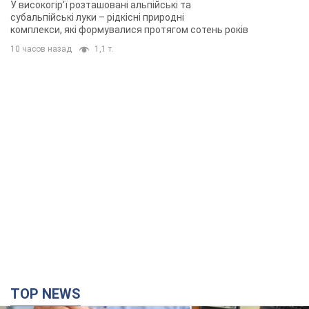
TOP NEWS
Українці "хакнули" Пенсійний фонд: виплати
масово підвищують через позови, але грошей