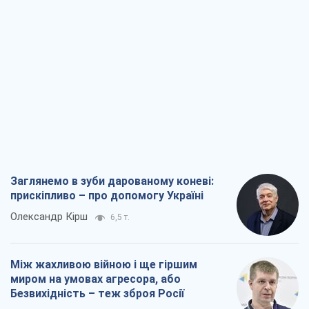
прискіпливо – про допомогу Україні
Олександр Кірш
6,5 т.
Між жахливою війною і ще гіршим
миром на умовах агресора, або
Безвихідність – теж зброя Росії
Олексій Копитько
5,9 т.
Драбина ескалації війни: до чого нам
треба готуватися
Андрій Шевчишин
6,8 т.
"Коли хочеться помсти": чому стратегія
України має залишатися іншою
Серж Марко
7,3 т.