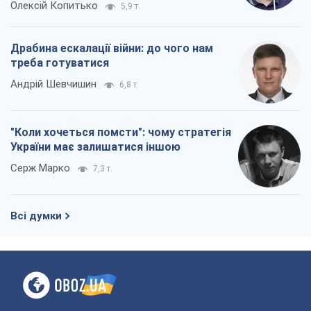
Всі думки
Про компанію
Команда
Правова інформація
Політика конфіденційності
Реклама на сайті
Документи
Редакційна політика
Журналісти OBOZ.UA на місці
подій
OBOZ.UA
Політика
Світ
Розслідування
Блоги
Суспільство