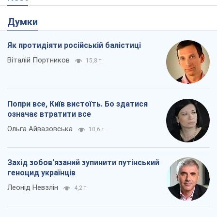
Захід зобов'язаний зупинити путінський
геноцид українців
Леонід Невзлін
4,2 т.
Заглянемо в зуби дарованому коневі: