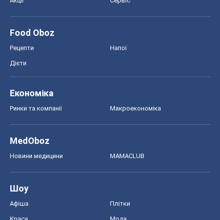
MedOboz
Новини медицини
MAMACLUB
Шоу
Афіша
Плітки
Краса
Мода
Жіночий журнал