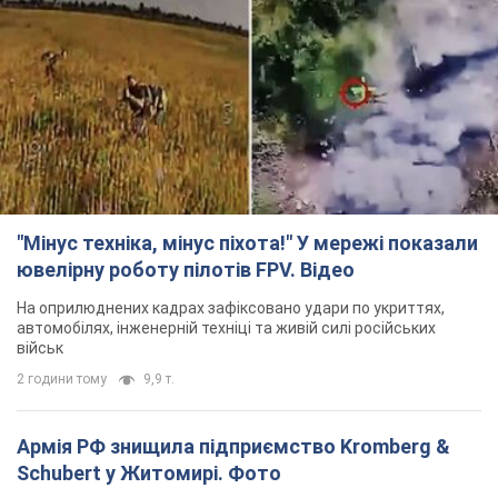
"Мінус техніка, мінус піхота!" У мережі показали
ювелірну роботу пілотів FPV. Відео
На оприлюднених кадрах зафіксовано удари по укриттях,
автомобілях, інженерній техніці та живій силі російських
військ
2 години тому
9,9 т.
Армія РФ знищила підприємство Kromberg &
Schubert у Житомирі. Фото
Коли поновить роботу підприємство, наразі невідомо
2 години тому
9,6 т.
Києво-Печерську лавру закриють 80-метровим
"монстром"? Чому влада Києва відмовилась
зупиняти будівництво хмарочоса
"московського вірянина"
Яка реакція Кличка на петицію щодо скасування будівництва