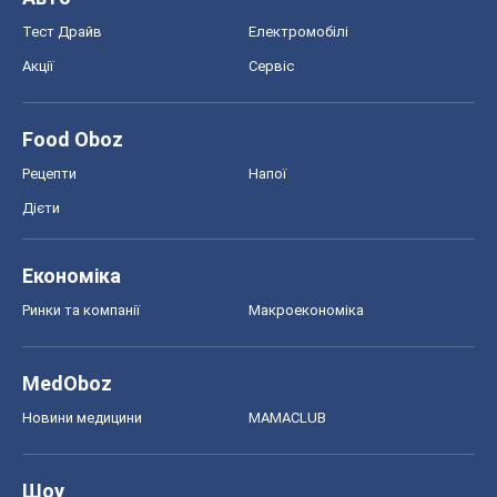
Економіка
Ринки та компанії
Макроекономіка
MedOboz
Новини медицини
MAMACLUB
Шоу
Афіша
Плітки
Краса
Мода
Жіночий журнал