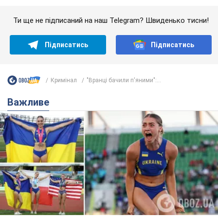
Важливе
Красуня зі Львова з рекордом виграла
історичну медаль для України на чемпіонаті
світу з легкої атлетики U20. Відео
Наша співвітчизниця блискуче виступила в Орегоні
8 годин тому
39,0 т.
Олександру Пономарьову – 53: що