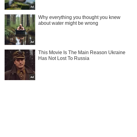
Ти ще не підписаний на наш Telegram? Швиденько тисни!
Підписатись
Підписатись
Кримінал
"Вранці бачили п'яними":...