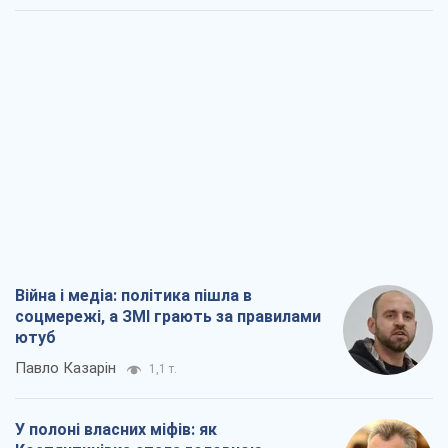
Війна і медіа: політика пішла в
соцмережі, а ЗМІ грають за правилами
ютуб
Павло Казарін
1,1 т.
У полоні власних міфів: як
Костянтинівка стала головною
ідеологічною пасткою для російських
окупантів
Дмитро Снєгирьов
3,3 т.
Рекрутинг: оновлений і, схоже,
корисний ворожий досвід, або
Діалектика вибагливого боягузтва
Олександр Кірш
2,7 т.