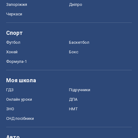
Формула-1
Моя школа
ГДЗ
Підручники
Онлайн уроки
ДПА
ЗНО
НМТ
СНД посібники
Авто
Тест Драйв
Електромобілі
Акції
Сервіс
Food Oboz
Рецепти
Напої
Дієти