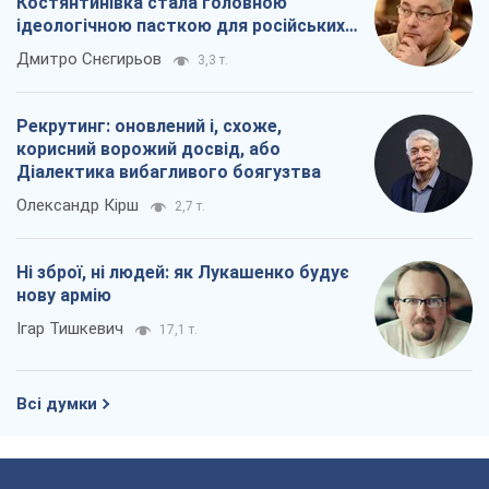
Ні зброї, ні людей: як Лукашенко будує
нову армію
Ігар Тишкевич
17,1 т.
Всі думки
Про компанію
Команда
Правова інформація
Політика конфіденційності
Реклама на сайті
Документи
Редакційна політика
Журналісти OBOZ.UA на місці
подій