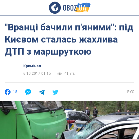
"Вранці бачили п'яними": під
Києвом сталась жахлива
ДТП з маршруткою
Кримінал
6.10.2017 01:15
41,3 т.
18
РУС