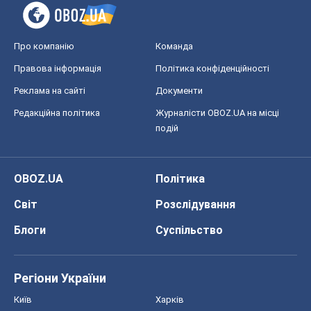
OBOZ.UA
Політика
Світ
Розслідування
Блоги
Суспільство
Регіони України
Київ
Харків
Запоріжжя
Дніпро
Черкаси
Спорт
Футбол
Баскетбол
Хокей
Бокс