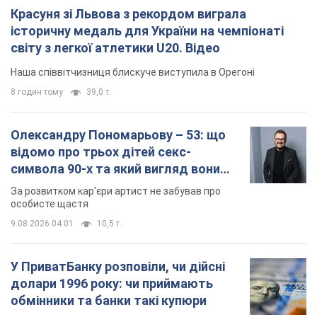
відомо про трьох дітей секс-
символа 90-х та який вигляд вони
мають
За розвитком кар'єри артист не забував про
особисте щастя
9.08.2026 04:01
10,5 т.
У ПриватБанку розповіли, чи дійсні
долари 1996 року: чи приймають
обмінники та банки такі купюри
Що робити, якщо банки та обмінні пункти не
приймають старі долари
9.08.2026 02:20
91,5 т.