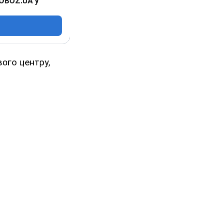
 OBOZ.UA у
ого центру,