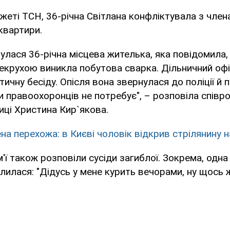
жеті ТСН, 36-річна Світлана конфліктувала з чле
 квартири.
нулася 36-річна місцева жителька, яка повідомила,
екрухою виникла побутова сварка. Дільничний офіц
тичну бесіду. Опісля вона звернулася до поліції й
 правоохоронців не потребує", – розповіла співро
лиці Христина Кир`якова.
на перехожа: в Києві чоловік відкрив стрілянину н
'ї також розповіли сусіди загиблої. Зокрема, одна 
лилася: "Дідусь у мене курить вечорами, ну щось