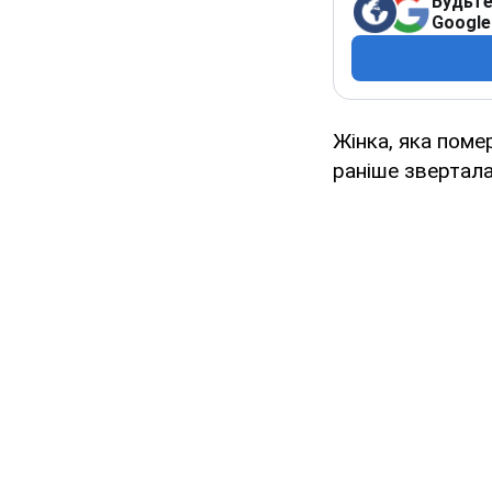
Будьте
Google
Жінка, яка поме
раніше зверталас