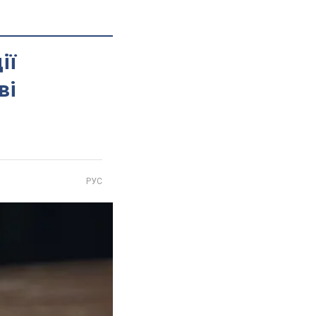
ії
ві
РУС