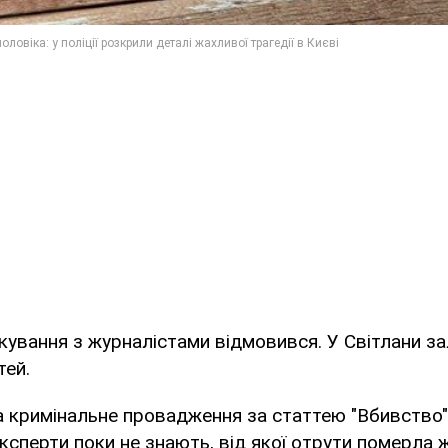
лкування з журналістами відмовився. У Світлани 
тей.
а кримінальне провадження за статтею "Вбивство
Експерти поки не знають, від якої отрути померла ж