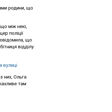
нами родини, що
 що між нею,
ер поліції
 повідомила, що
бітниця відділу
а вулиці
з них, Ольга
 жахливе там