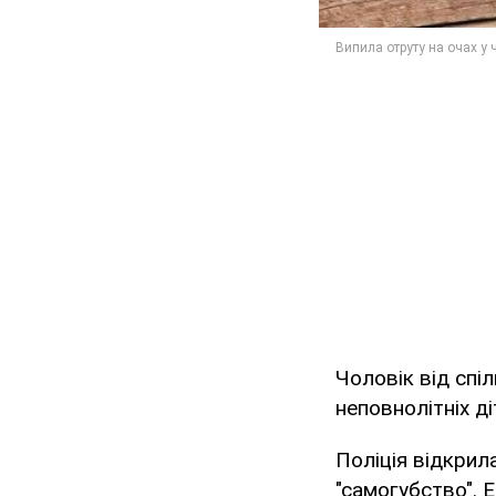
Чоловік від спі
неповнолітніх ді
Поліція відкрил
"самогубство". 