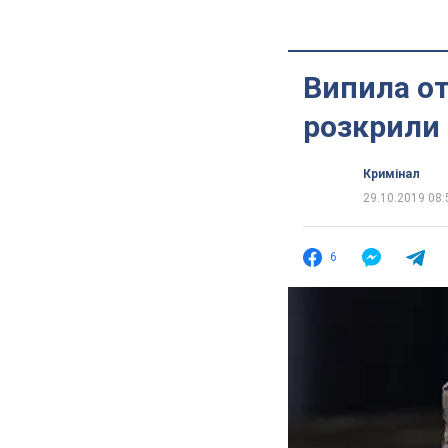
Випила отр
розкрили 
Кримінал
29.10.2019 08:
6