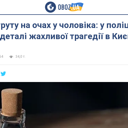
уту на очах у чоловіка: у поліц
деталі жахливої трагедії в Киє
54
34,0 т.