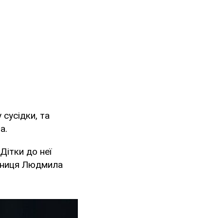
 сусідки, та
а.
Дітки до неї
ірниця Людмила