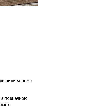
залишилися двоє
" з позначкою
інка,