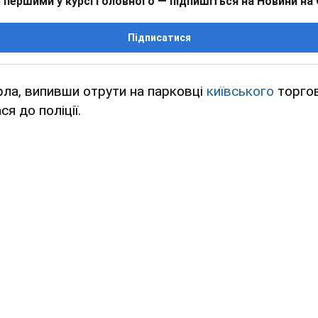
 першими у курсі головного — підпишіться на Новини на
Підписатися
рла, випивши отрути на парковці
київського
торгов
я до поліції.