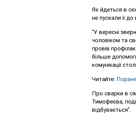
Як йдеться в сю
не пускали її до
"У вересні звер
чоловіком та св
провів профілак
більше допомоги
комунікації сто
Читайте:
Поране
Про сварки в сім
Тимофеєва, поді
відбувається".