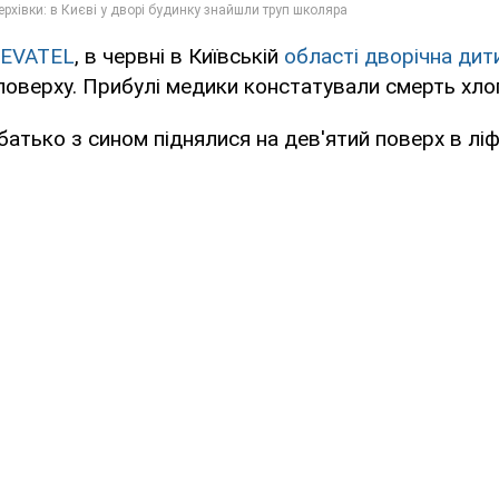
EVATEL
, в червні в Київській
області дворічна дит
поверху. Прибулі медики констатували смерть хло
батько з сином піднялися на дев'ятий поверх в ліфт