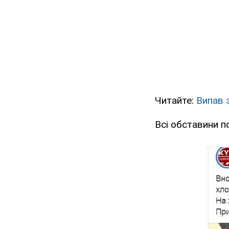
Читайте:
Випав з
Всі обставини п