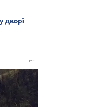
у дворі
РУС