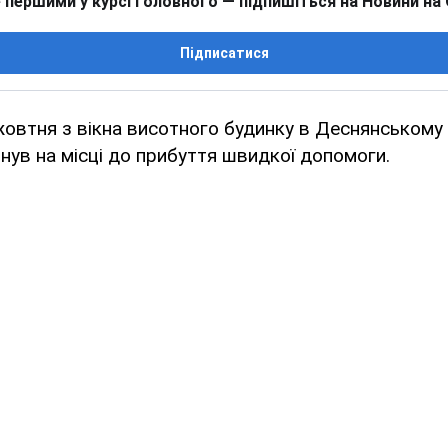
 першими у курсі головного — підпишіться на Новини на
Підписатися
жовтня з вікна висотного будинку в Деснянському 
инув на місці до прибуття швидкої допомоги.