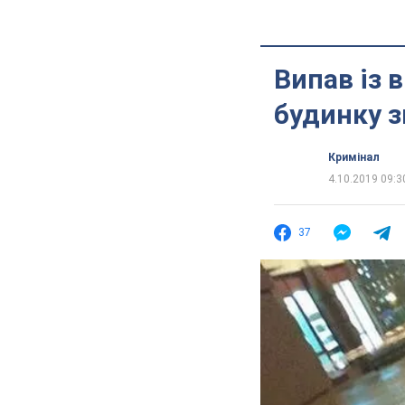
Випав із в
будинку 
Кримінал
4.10.2019 09:3
37