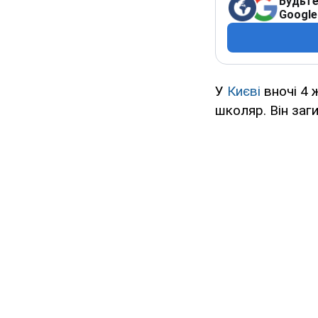
Будьте
Google
У
Києві
вночі 4 
школяр. Він заг