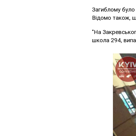
Загиблому було 
Відомо також, що
"На Закревськог
школа 294, випа