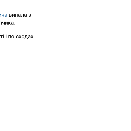
ина
випала з
пчика.
і і по сходах