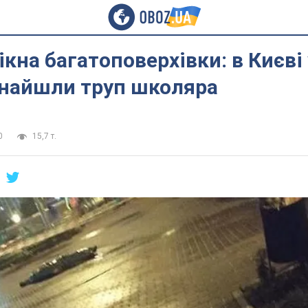
ікна багатоповерхівки: в Києві 
знайшли труп школяра
0
15,7 т.