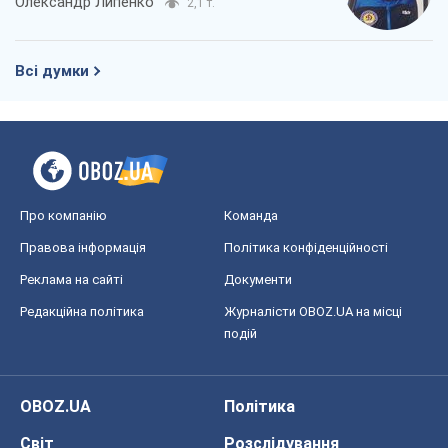
Про компанію
Команда
Правова інформація
Політика конфіденційності
Реклама на сайті
Документи
Редакційна політика
Журналісти OBOZ.UA на місці
подій
OBOZ.UA
Політика
Світ
Розслідування
Блоги
Суспільство
Регіони України
Київ
Харків
Запоріжжя
Дніпро
Черкаси