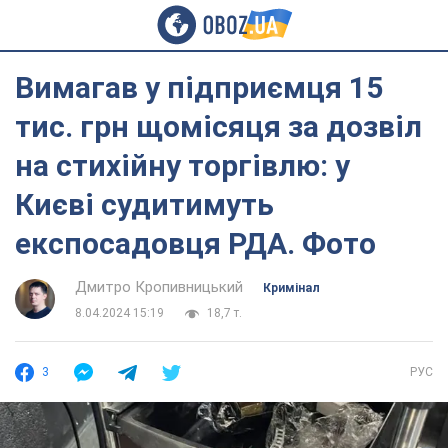
Вимагав у підприємця 15
тис. грн щомісяця за дозвіл
на стихійну торгівлю: у
Києві судитимуть
експосадовця РДА. Фото
Дмитро Кропивницький
Кримінал
8.04.2024 15:19
18,7 т.
3
РУС