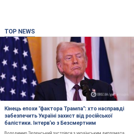
Кінець епохи "фактора Трампа": хто насправді
забезпечить Україні захист від російської
балістики. Інтерв’ю з Безсмертним
Володимир Зеленський зустрівся з українським дипломата
та окреслив нове бачення війни та ролі міжнародних
партнерів у боротьбі з Росією
3 години тому
11,6 т.
У Києві внаслідок російської атаки
постраждали четверо людей. Фото
Ворог продовжує регулярний ракетний терор столиці