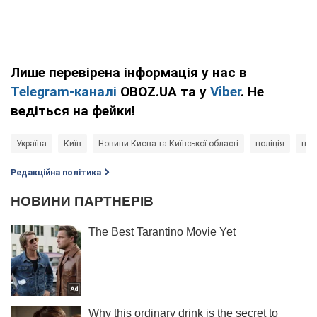
Лише перевірена інформація у нас в
Telegram-каналі
OBOZ.UA та у
Viber
. Не
ведіться на фейки!
Україна
Київ
Новини Києва та Київської області
поліція
про
Редакційна політика