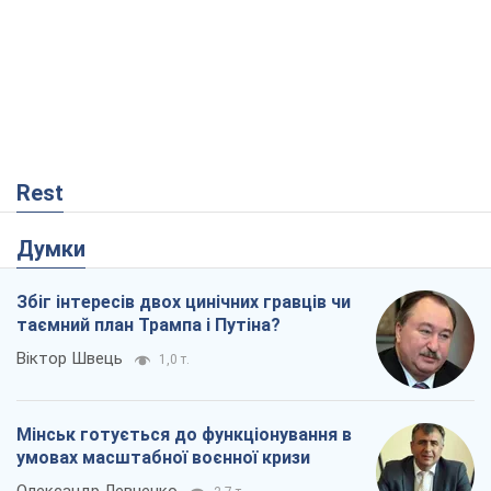
Думки
Збіг інтересів двох цинічних гравців чи
таємний план Трампа і Путіна?
Віктор Швець
1,0 т.
Мінськ готується до функціонування в
умовах масштабної воєнної кризи
Олександр Левченко
2,7 т.
Чий буде Крим, той і переможе (NSJ), а
українських футбольних чиновників
можуть назвати вбивцями
Олександр Кірш
990