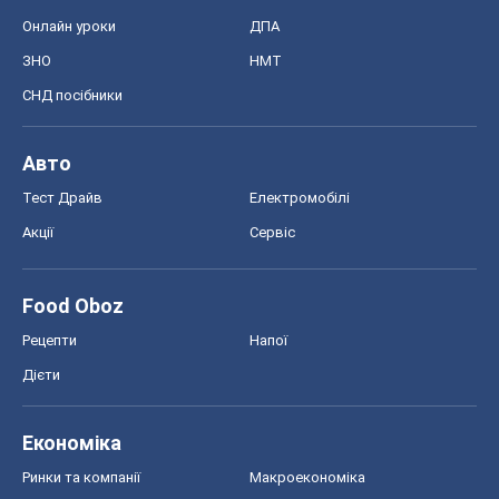
Акції
Сервіс
Food Oboz
Рецепти
Напої
Дієти
Економіка
Ринки та компанії
Макроекономіка
MedOboz
Новини медицини
MAMACLUB
Шоу
Афіша
Плітки