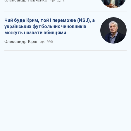
Захід проспав загрозу: Росія може
перевірити НАТО війною
Леонід Невзлін
5,0 т.
"Варта" та "Новатор" витримали
кулеметний обстріл і удар FPV-дрона,
врятувавши життя офіцеру ЗСУ