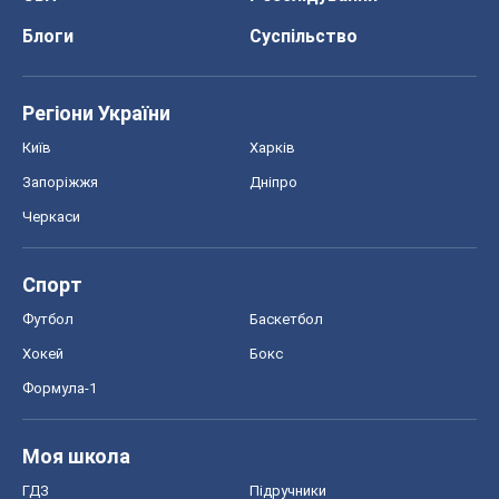
Спорт
Футбол
Баскетбол
Хокей
Бокс
Формула-1
Моя школа
ГДЗ
Підручники
Онлайн уроки
ДПА
ЗНО
НМТ
СНД посібники
Авто
Тест Драйв
Електромобілі