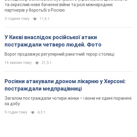
16 хвилин тому
21,5 т.
Росіяни атакували дроном лікарню у Херсоні:
постраждали медпрацівниці
Загалом постраждали чотири жінки – і вони не єдині поранені
за добу
9 годин тому
4,3 т.