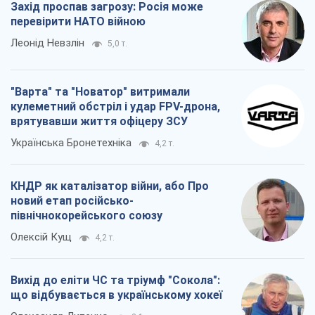
Українська Бронетехніка
4,2 т.
КНДР як каталізатор війни, або Про
новий етап російсько-
північнокорейського союзу
Олексій Кущ
4,2 т.
Вихід до еліти ЧС та тріумф "Сокола":
що відбувається в українському хокеї
Олександр Липенко
2,1 т.
Всі думки