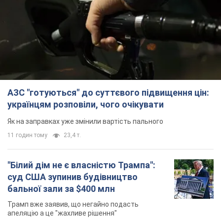
українцям розповіли, чого очікувати
Як на заправках уже змінили вартість пального
11 годин тому
23,4 т.
"Білий дім не є власністю Трампа":
суд США зупинив будівництво
бальної зали за $400 млн
Трамп вже заявив, що негайно подасть
апеляцію а це "жахливе рішення"
10 годин тому
2,6 т.
Війна змінює не лише тактику: в НГУ
показали інженерні рішення проти
російських FPV-дронів. Фото
Це "постапокаліптична естетика зі світу
"Шаленого Макса"
10 годин тому
9,1 т.