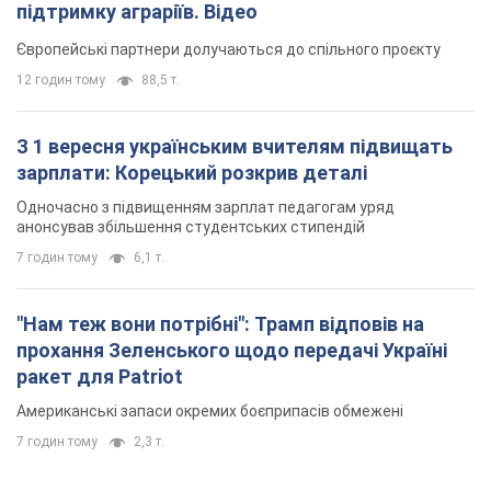
підтримку аграріїв. Відео
Європейські партнери долучаються до спільного проєкту
12 годин тому
88,5 т.
З 1 вересня українським вчителям підвищать
зарплати: Корецький розкрив деталі
Одночасно з підвищенням зарплат педагогам уряд
анонсував збільшення студентських стипендій
7 годин тому
6,1 т.
"Нам теж вони потрібні": Трамп відповів на
прохання Зеленського щодо передачі Україні
ракет для Patriot
Американські запаси окремих боєприпасів обмежені
7 годин тому
2,3 т.