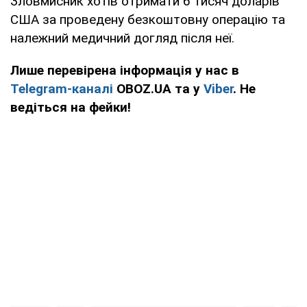
Зловмисник хотів отримати 6 тисяч доларів
США за проведену безкоштовну операцію та
належний медичний догляд після неї.
Лише перевірена інформація у нас в
Telegram-каналі
OBOZ.UA та у
Viber
. Не
ведіться на фейки!