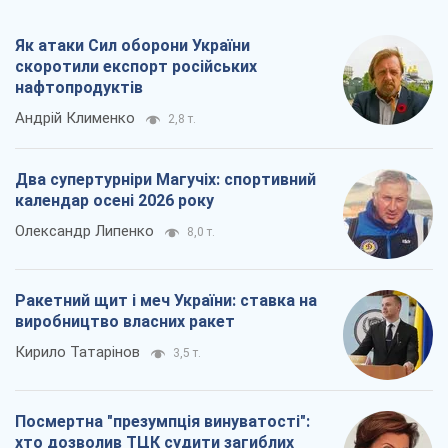
Як атаки Сил оборони України
скоротили експорт російських
нафтопродуктів
Андрій Клименко
2,8 т.
Два супертурніри Магучіх: спортивний
календар осені 2026 року
Олександр Липенко
8,0 т.
Ракетний щит і меч України: ставка на
виробництво власних ракет
Кирило Татарінов
3,5 т.
Посмертна "презумпція винуватості":
хто дозволив ТЦК судити загиблих