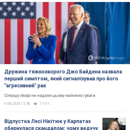
Дружина тяжкохворого Джо Байдена назвала
перший симптом, який сигналізував про його
"агресивний" рак
Спершу лікарі не надали цьому належної уваги
6.08.2026 12:46
17,6 т.
Відпустка Лесі Нікітюк у Карпатах
обернулася скандалом: чому ведучу