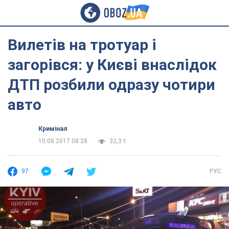
Вилетів на тротуар і
загорівся: у Києві внаслідок
ДТП розбили одразу чотири
авто
Кримінал
10.08.2017 08:28
32,3 т.
97
РУС