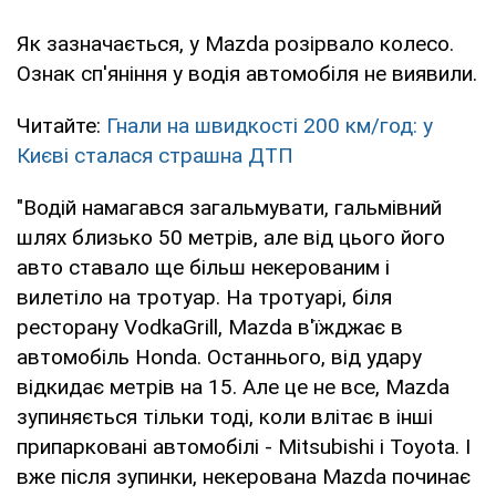
Як зазначається, у Mazda розірвало колесо.
Ознак сп'яніння у водія автомобіля не виявили.
Читайте:
Гнали на швидкості 200 км/год: у
Києві сталася страшна ДТП
"Водій намагався загальмувати, гальмівний
шлях близько 50 метрів, але від цього його
авто ставало ще більш некерованим і
вилетіло на тротуар. На тротуарі, біля
ресторану VodkaGrill, Mazda в'їжджає в
автомобіль Honda. Останнього, від удару
відкидає метрів на 15. Але це не все, Mazda
зупиняється тільки тоді, коли влітає в інші
припарковані автомобілі - Mitsubishi і Toyota. І
вже після зупинки, некерована Mazda починає