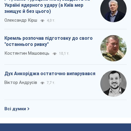
Україні ядерного удару (а Київ мер
знищує й без цього)
Олександр Кірш
4,0 т.
Кремль розпочав підготовку до свого
"останнього ривку"
Костянтин Машовець
10,1 т.
Дух Анкоріджа остаточно випарувався
Віктор Андрусів
7,7 т.
Всі думки