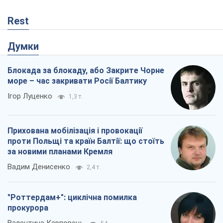
Rest
Думки
Блокада за блокаду, або Закрите Чорне
море – час закривати Росії Балтику
Ігор Луценко
1,3 т.
Прихована мобілізація і провокації
проти Польщі та країн Балтії: що стоїть
за новими планами Кремля
Вадим Денисенко
2,4 т.
"Роттердам+": циклічна помилка
прокурора