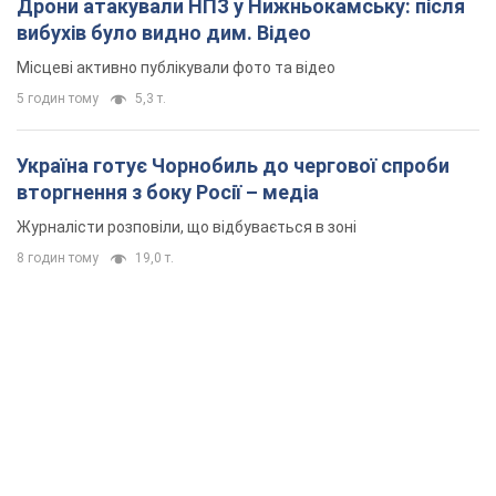
Дрони атакували НПЗ у Нижньокамську: після
вибухів було видно дим. Відео
Місцеві активно публікували фото та відео
5 годин тому
5,3 т.
Україна готує Чорнобиль до чергової спроби
вторгнення з боку Росії – медіа
Журналісти розповіли, що відбувається в зоні
8 годин тому
19,0 т.