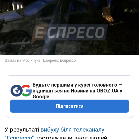
Будьте першими у курсі головного —
підпишіться на Новини на OBOZ.UA у
Google
Підписатися
У результаті
вибуху біля телеканалу
"Еспрессо"
постраждали двоє людей.