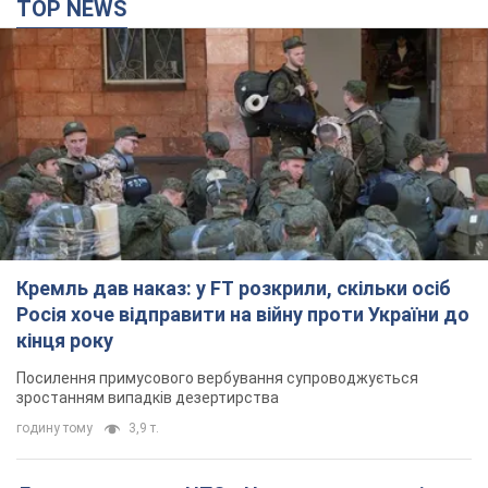
TOP NEWS
Кремль дав наказ: у FT розкрили, скільки осіб
Росія хоче відправити на війну проти України до
кінця року
Посилення примусового вербування супроводжується
зростанням випадків дезертирства
годину тому
3,9 т.