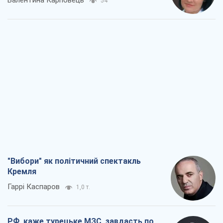
Валентина Карповець
54
"Вибори" як політичний спектакль
Кремля
Гаррі Каспаров
1,0 т.
РФ, каже турецьке МЗС, завдасть по