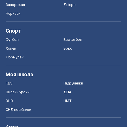
Запоріжжя
Дніпро
Черкаси
Спорт
Футбол
Баскетбол
Хокей
Бокс
Формула-1
Моя школа
ГДЗ
Підручники
Онлайн уроки
ДПА
ЗНО
НМТ
СНД посібники
Авто