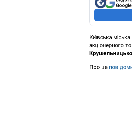
Google
Київська міська
акціонерного то
Крушельницької
Про це
повідом