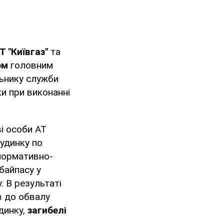
 "Київгаз"
та
ом
головним
льнику служби
ки при виконанні
і особи АТ
будинку по
нормативно-
байпасу у
. В результаті
в до обвалу
динку,
загибелі