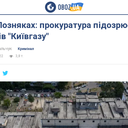
Позняках: прокуратура підозрю
в "Київгазу"
альчук
Кримінал
22
3,8 т.