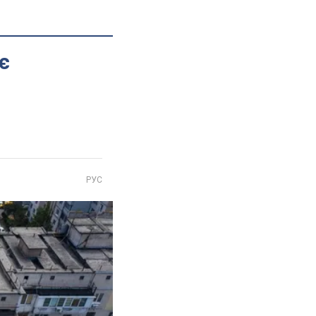
є
РУС