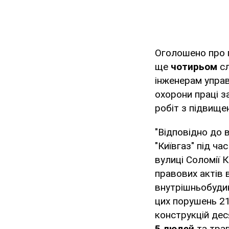
Оголошено про 
ще
чотирьом
с
інженерам управ
охорони праці з
робіт з підвище
"Відповідно до 
"Київгаз" під ча
вулиці Соломії
правових актів 
внутрішньобудин
цих порушень 21
конструкцій де
5 людей
та тра