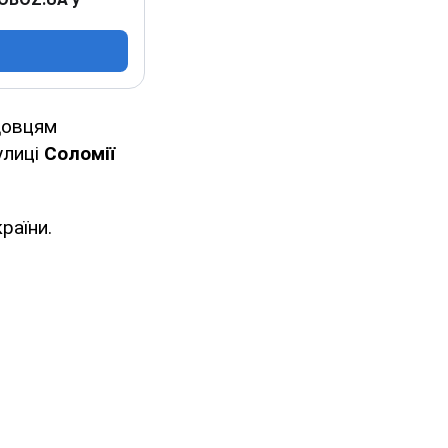
довцям
улиці
Соломії
раїни.