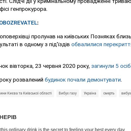
ті. Слідчі дії у кримінальному провадженні триваю
ісі генпрокурора.
OBOZREVATEL
:
топоверхівці пролунав на київських Позняках близ
ультаті в одному з під'їздів
обвалилися перекритт
нок вівторка, 23 червня 2020 року,
загинули 5 осіб
 року розвалений
будинок почали демонтувати
.
ини Києва та Київської області
Вибух газу
Україна
смерть
вибух