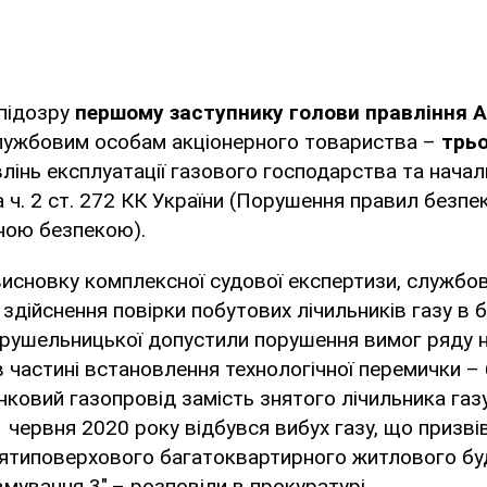
підозру
першому заступнику голови правління АТ
лужбовим особам акціонерного товариства –
трь
лінь експлуатації газового господарства та нача
а ч. 2 ст. 272 КК України (Порушення правил безпе
ною безпекою).
висновку комплексної судової експертизи, службов
с здійснення повірки побутових лічильників газу в 
 Крушельницької допустили порушення вимог ряду 
в частині встановлення технологічної перемички – 
ковий газопровід замість знятого лічильника газу
 червня 2020 року відбувся вибух газу, що призві
сятиповерхового багатоквартирного житлового бу
вмування 3",– розповіли в прокуратурі.