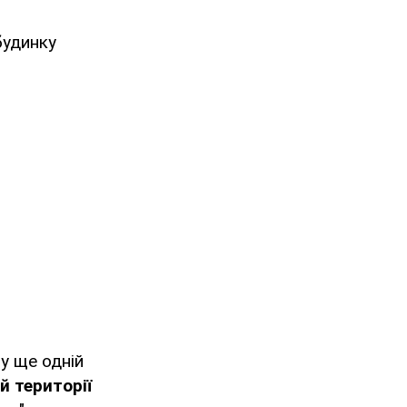
будинку
у ще одній
й території