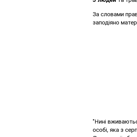
За словами пра
заподіяно матер
"Нині вживаютьс
особі, яка з се