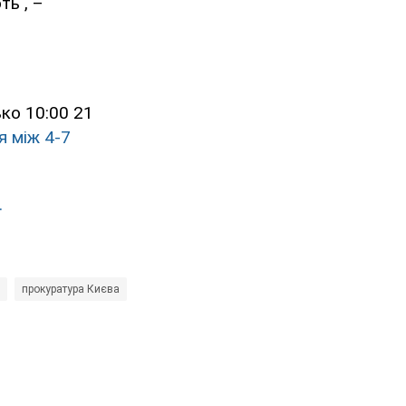
ть", –
ько 10:00 21
я між 4-7
.
прокуратура Києва
Офіс генерального прокурора України (ОГП)