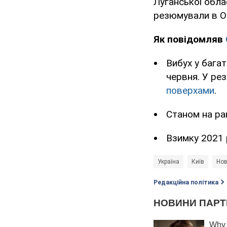
Луганської облас
резюмували в Оф
Як повідомляв
Вибух у бага
червня. У рез
поверхами
.
Станом на ра
Взимку 2021
Україна
Київ
Нов
Редакційна політика