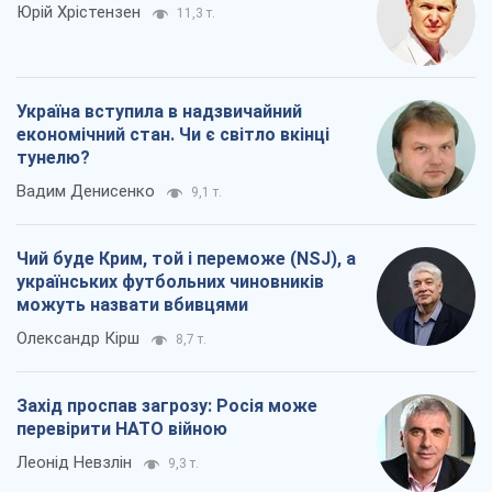
Юрій Хрістензен
11,3 т.
Україна вступила в надзвичайний
економічний стан. Чи є світло вкінці
тунелю?
Вадим Денисенко
9,1 т.
Чий буде Крим, той і переможе (NSJ), а
українських футбольних чиновників
можуть назвати вбивцями
Олександр Кірш
8,7 т.
Захід проспав загрозу: Росія може
перевірити НАТО війною
Леонід Невзлін
9,3 т.