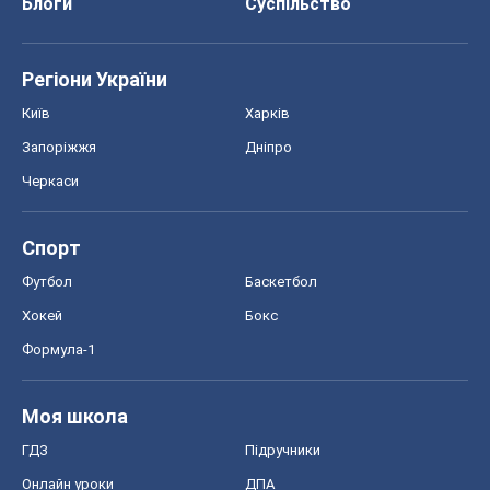
Блоги
Суспільство
Регіони України
Київ
Харків
Запоріжжя
Дніпро
Черкаси
Спорт
Футбол
Баскетбол
Хокей
Бокс
Формула-1
Моя школа
ГДЗ
Підручники
Онлайн уроки
ДПА