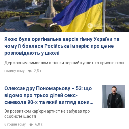
Якою була оригінальна версія гімну України та
чому її боялася Російська імперія: про це не
розповідають у школі
Державним символом є тільки перший куплет та приспів пісні
годину тому
2,5 т.
Олександру Пономарьову – 53: що
відомо про трьох дітей секс-
символа 90-х та який вигляд вони
мають
За розвитком кар'єри артист не забував про
особисте щастя
6 годин тому
6,8 т.