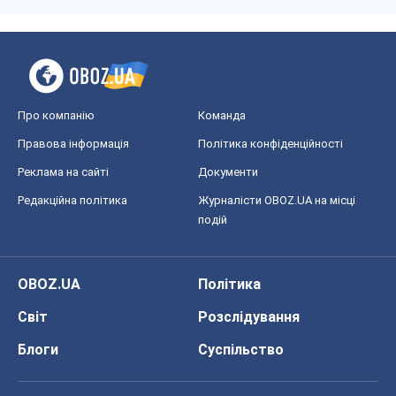
Блоги
Суспільство
Регіони України
Київ
Харків
Запоріжжя
Дніпро
Черкаси
Спорт
Футбол
Баскетбол
Хокей
Бокс
Формула-1
Моя школа
ГДЗ
Підручники