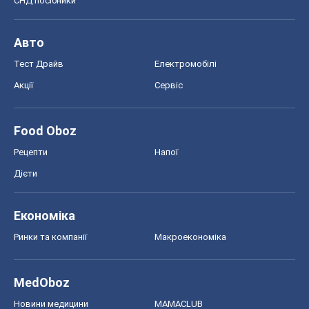
MedOboz
Новини медицини
MAMACLUB
Шоу
Афіша
Плітки
Краса
Мода
Жіночий журнал