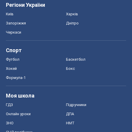
Онлайн уроки
ДПА
ЗНО
НМТ
СНД посібники
Авто
Тест Драйв
Електромобілі
Акції
Сервіс
Food Oboz
Рецепти
Напої
Дієти
Економіка
Ринки та компанії
Макроекономіка