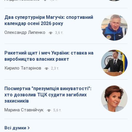
Марина Ставнійчук
5,6 т.
Всі думки
Про компанію
Команда
Правова інформація
Політика конфіденційності
Реклама на сайті
Документи
Редакційна політика
Журналісти OBOZ.UA на місці
подій
OBOZ.UA
Політика
Світ
Розслідування