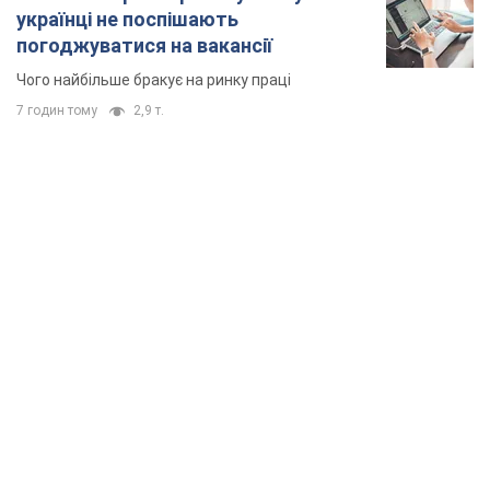
TOP NEWS
"Захист нашого життя": Зеленський про
антибалістику FREYJA, санкції проти Росії й
підтримку аграріїв. Відео
Європейські партнери долучаються до спільного проєкту