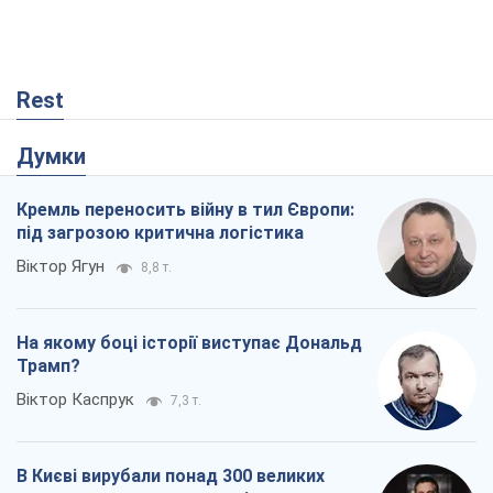
Віктор Каспрук
7,3 т.
В Києві вирубали понад 300 великих
дерев заради теплотраси і всупереч
Генплану
Владислав Самойленко
1,0 т.