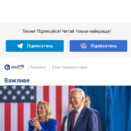
Дружина тяжкохворого Джо Байдена назвала
перший симптом, який сигналізував про його
"агресивний" рак
Спершу лікарі не надали цьому належної уваги
10 годин тому
13,8 т.
Відпустка Лесі Нікітюк у Карпатах
обернулася скандалом: чому ведучу
несправедливо захейтили
Знаменитість вийшла на пряму комунікацію в
мережі та розставила всі крапки над "і"