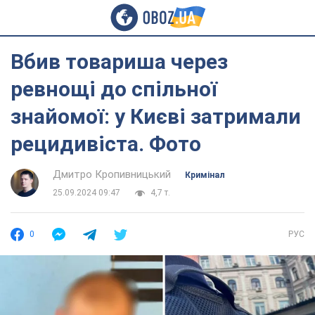
Вбив товариша через
ревнощі до спільної
знайомої: у Києві затримали
рецидивіста. Фото
Дмитро Кропивницький
Кримінал
25.09.2024 09:47
4,7 т.
0
РУС