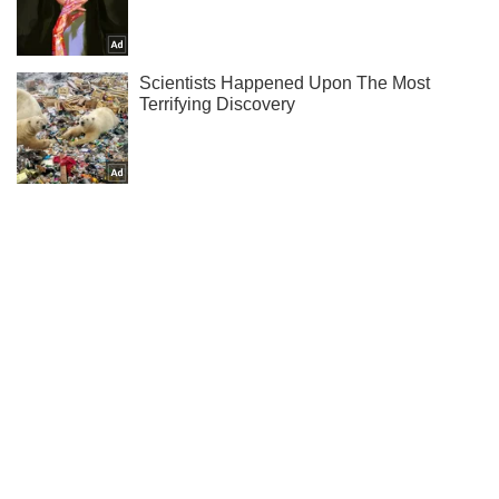
Тисни! Підписуйся! Читай тільки найкраще!
Підписатись
Підписатись
Кримінал
Вбив товариша через...
Важливе