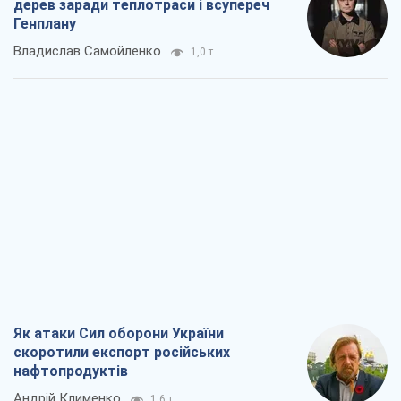
Як атаки Сил оборони України
скоротили експорт російських
нафтопродуктів
Андрій Клименко
1,6 т.
Два супертурніри Магучіх: спортивний
календар осені 2026 року
Олександр Липенко
3,6 т.
Ракетний щит і меч України: ставка на
виробництво власних ракет
Кирило Татарінов
2,3 т.
Посмертна "презумпція винуватості":
хто дозволив ТЦК судити загиблих
захисників