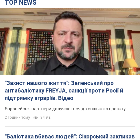
2 години тому
34,9 т.
"Балістика вбиває людей": Сікорський закликав
обговорити перехоплення ворожих ракет над
Україною
Глава МЗС Польщі закликав до збиття російських ракет над
Україною
3 години тому
6,9 т.
"Мама мене вчила, що зневіра це зло": у містах
України 22-й день поспіль тривають масові
мітинги за повернення Федорова. Фото і відео
У різних регіонах країни люди й надалі виходять на акції
18 хвилин тому
615