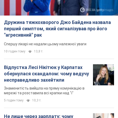
5 годин тому
10,3 т.
Не лише через зарплату: чому
українці не поспішають
погоджуватися на вакансії
Чого найбільше бракує на ринку праці
7 годин тому
2,9 т.