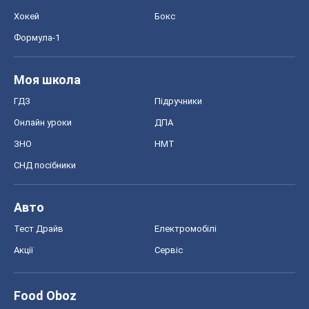
Хокей
Бокс
Формула-1
Моя школа
ГДЗ
Підручники
Онлайн уроки
ДПА
ЗНО
НМТ
СНД посібники
Авто
Тест Драйв
Електромобілі
Акції
Сервіс
Food Oboz