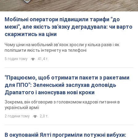
Мобільні оператори підвищили тарифи "до
межі", але якість зв'язку деградувала: чи варто
скаржитись на ціни
Чому ціни на мобільний зв'язок зросли у кілька разів і як
поліпшити якість інтернету на телефоні
5 годин тому
41,4 т.
"Працюємо, щоб отримати пакети з ракетами
для ППО": Зеленський заслухав доповідь
Драпатого і анонсував нові кроки
Зокрема, він обговорив з головкомом кадрові питання в
українській армії
2 години тому
2,0 т.
В окупованій Ялті прогриміли потужні вибухи: