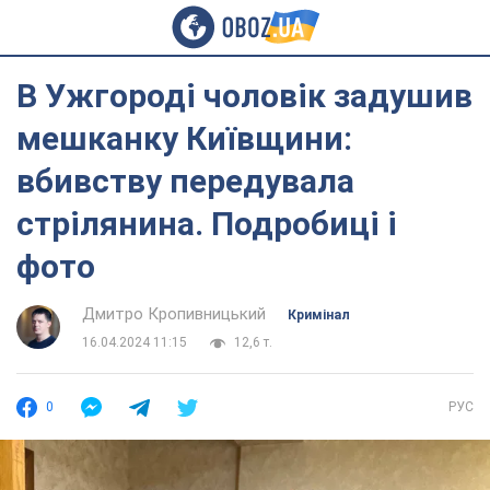
В Ужгороді чоловік задушив
мешканку Київщини:
вбивству передувала
стрілянина. Подробиці і
фото
Дмитро Кропивницький
Кримінал
16.04.2024 11:15
12,6 т.
0
РУС