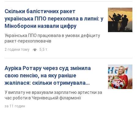
Скільки балістичних ракет
українська ППО перехопила в липні: у
Міноборони назвали цифру
Українська ППО працювала в умовах дефіциту
ракет-перехоплювачів
2 години тому
5,5 т.
Ауріка Ротару через суд змінила
свою пенсію, на яку раніше
жалілася: скільки отримувала
співачка
У виплату не врахували зарплатню артистки за
час роботи в Чернівецькій філармонії
за 11 годин