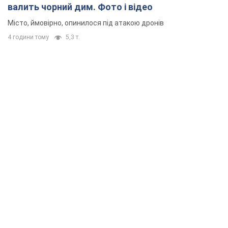
валить чорний дим. Фото і відео
Місто, ймовірно, опинилося під атакою дронів
4 години тому
5,3 т.