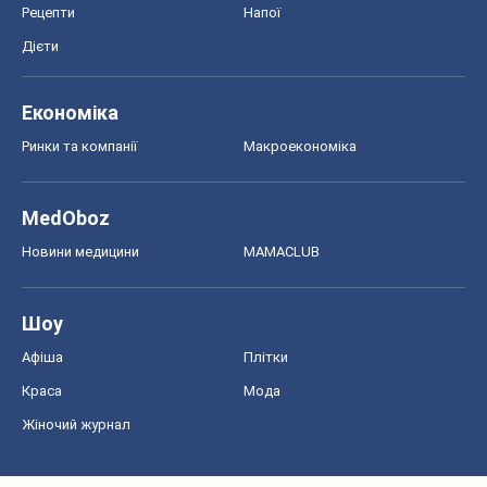
Рецепти
Напої
Дієти
Економіка
Ринки та компанії
Макроекономіка
MedOboz
Новини медицини
MAMACLUB
Шоу
Афіша
Плітки
Краса
Мода
Жіночий журнал