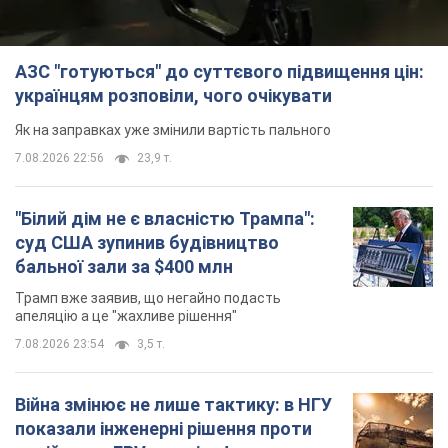
АЗС "готуються" до суттєвого підвищення цін:
українцям розповіли, чого очікувати
Як на заправках уже змінили вартість пального
7.08.2026 22:56
23,9 т.
"Білий дім не є власністю Трампа":
суд США зупинив будівництво
бальної зали за $400 млн
Трамп вже заявив, що негайно подасть
апеляцію а це "жахливе рішення"
7.08.2026 23:54
3,5 т.
Війна змінює не лише тактику: в НГУ
показали інженерні рішення проти