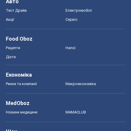
Авто
Тест Драйв
Електромобілі
Акції
Сервіс
Food Oboz
Рецепти
Напої
Дієти
Економіка
Ринки та компанії
Макроекономіка
MedOboz
Новини медицини
MAMACLUB