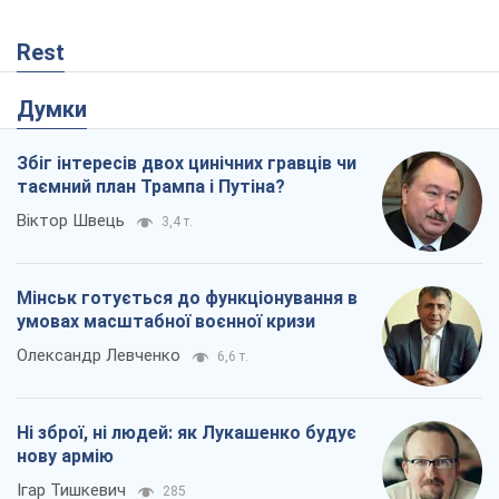
Rest
Думки
Збіг інтересів двох цинічних гравців чи
таємний план Трампа і Путіна?
Віктор Швець
3,4 т.
Мінськ готується до функціонування в
умовах масштабної воєнної кризи
Олександр Левченко
6,6 т.
Ні зброї, ні людей: як Лукашенко будує
нову армію
Ігар Тишкевич
285