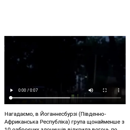
Нагадаємо, в Йоганнесбурзі (Південно-
Африканська Республіка) група щонайменше з
10 озброєних злочинців відкрила вогонь по