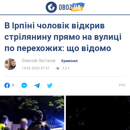
В Ірпіні чоловік відкрив
стрілянину прямо на вулиці
по перехожих: що відомо
Олексій Лютіков
Кримінал
14.06.2026 07:57
3,3 т.
0
РУС