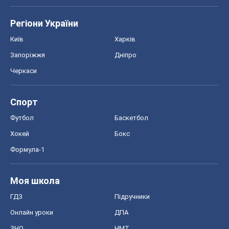
Регіони України
Київ
Харків
Запоріжжя
Дніпро
Черкаси
Спорт
Футбол
Баскетбол
Хокей
Бокс
Формула-1
Моя школа
ГДЗ
Підручники
Онлайн уроки
ДПА
ЗНО
НМТ