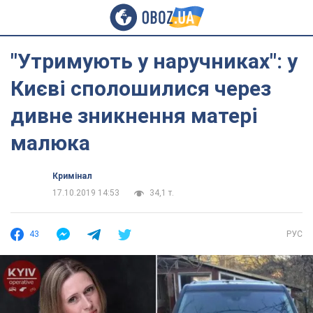
"Утримують у наручниках": у
Києві сполошилися через
дивне зникнення матері
малюка
Кримінал
17.10.2019 14:53
34,1 т.
43
РУС