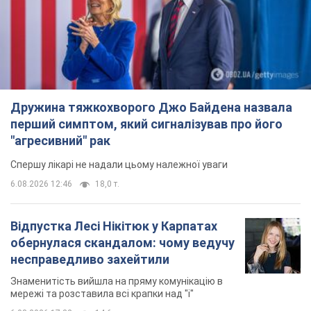
Дружина тяжкохворого Джо Байдена назвала
перший симптом, який сигналізував про його
"агресивний" рак
Спершу лікарі не надали цьому належної уваги
6.08.2026 12:46
18,0 т.
Відпустка Лесі Нікітюк у Карпатах
обернулася скандалом: чому ведучу
несправедливо захейтили
Знаменитість вийшла на пряму комунікацію в
мережі та розставила всі крапки над "і"