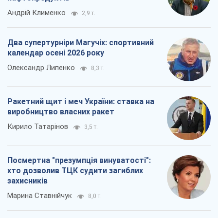
Андрій Клименко
2,9 т.
Два супертурніри Магучіх: спортивний
календар осені 2026 року
Олександр Липенко
8,3 т.
Ракетний щит і меч України: ставка на
виробництво власних ракет
Кирило Татарінов
3,5 т.
Посмертна "презумпція винуватості":
хто дозволив ТЦК судити загиблих
захисників
Марина Ставнійчук
8,0 т.