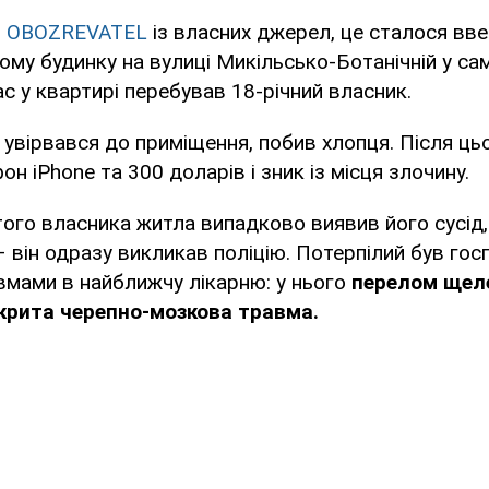
о
OBOZREVATEL
із власних джерел, це сталося вве
му будинку на вулиці Микільсько-Ботанічній у са
ас у квартирі перебував 18-річний власник.
 увірвався до приміщення, побив хлопця. Після ць
н iPhone та 300 доларів і зник із місця злочину.
го власника житла випадково виявив його сусід,
– він одразу викликав поліцію. Потерпілий був госп
вмами в найближчу лікарню: у нього
перелом щеле
акрита черепно-мозкова травма.