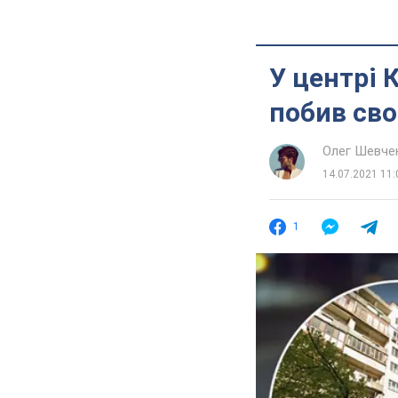
У центрі 
побив св
Олег Шевче
14.07.2021 11:
1