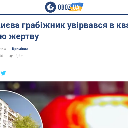
Києва грабіжник увірвався в кв
ою жертву
нко
Кримінал
00
3,2 т.