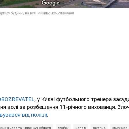
OBOZREVATEL
, у Києві футбольного тренера засуд
ня волі за розбещення 11-річного вихованця. Зло
увався від поліції
.
ини Києва та Київської області
грабіж
напад
Лікарня
кримінал