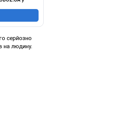
ого серйозно
в на людину.