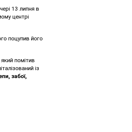
чері 13 липня в
мому центрі
ого поцупив його
 який помітив
італізований із
пи, забої,