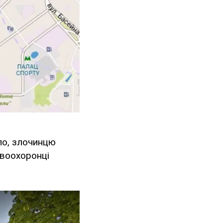
ло, злочинцю
авоохоронці