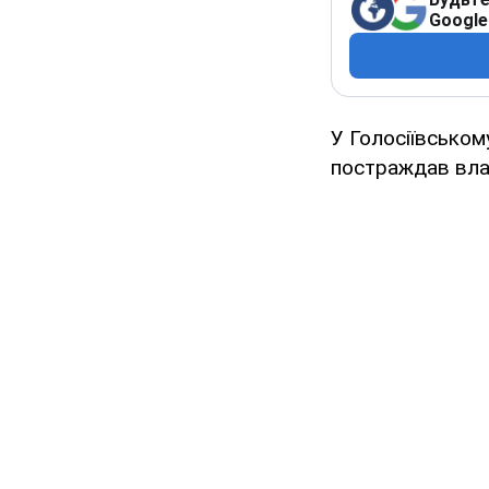
Google
У Голосіївськом
постраждав влас