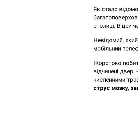
Як стало відом
багатоповерхово
столиці. В цей ч
Невідомий, який
мобільний телефо
Жорстоко побито
відчинені двері 
численними тра
струс мозку, з