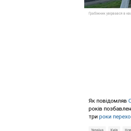
Як повідомляв
років позбавлен
три
роки перехов
Україна
Київ
Нов