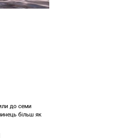
или до семи
чинець більш як