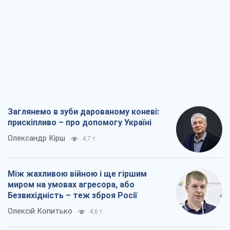
Заглянемо в зуби дарованому коневі:
прискіпливо – про допомогу Україні
Олександр Кірш
4,7 т.
Між жахливою війною і ще гіршим
миром на умовах агресора, або
Безвихідність – теж зброя Росії
Олексій Копитько
4,6 т.