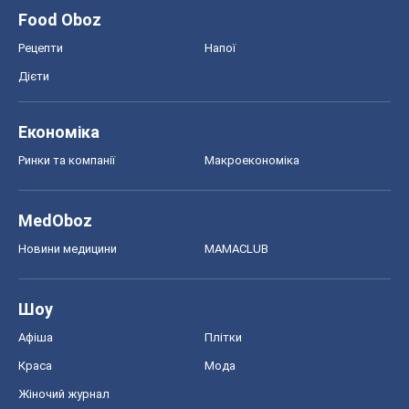
Food Oboz
Рецепти
Напої
Дієти
Економіка
Ринки та компанії
Макроекономіка
MedOboz
Новини медицини
MAMACLUB
Шоу
Афіша
Плітки
Краса
Мода
Жіночий журнал