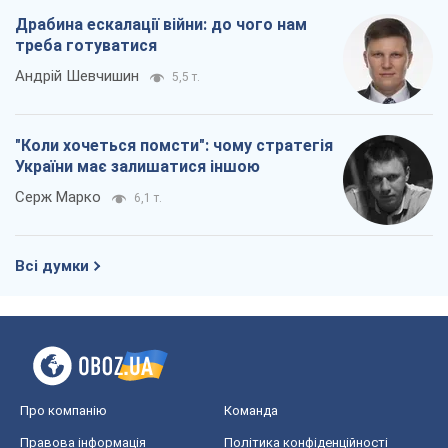
Драбина ескалації війни: до чого нам
треба готуватися
Андрій Шевчишин
5,5 т.
"Коли хочеться помсти": чому стратегія
України має залишатися іншою
Серж Марко
6,1 т.
Всі думки
Про компанію
Команда
Правова інформація
Політика конфіденційності