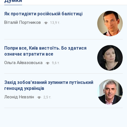
Думки
Як протидіяти російській балістиці
Віталій Портников
13,9 т.
Попри все, Київ вистоїть. Бо здатися
означає втратити все
Ольга Айвазовська
9,6 т.
Захід зобов'язаний зупинити путінський
геноцид українців
Леонід Невзлін
2,5 т.