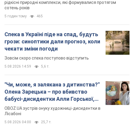
рідкісні природні комплекси, які формувалися протягом
сотень років
5 годин тому
465
Спека в Україні піде на спад, будуть
грози: синоптики дали прогноз, коли
чекати зміни погоди
Зовсім скоро спека поступово відступить
5.08.2026 14:59
5,6 т.
"Чи, може, я залякана з дитинства?"
Олена Зарецька – про вбивство
бабусі-дисидентки Алли Горської,
критику Дмитра Стуса та втечу в
OBOZ.UA зустрів онуку художниці-дисидентки в
Португалію з 5 дітьми
Лісабоні
5.08.2026 04:00
25,7 т.