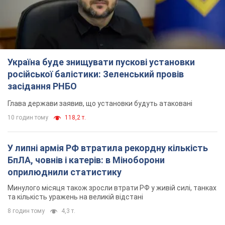
Україна буде знищувати пускові установки
російської балістики: Зеленський провів
засідання РНБО
Глава держави заявив, що установки будуть атаковані
10 годин тому
118,2 т.
У липні армія РФ втратила рекордну кількість
БпЛА, човнів і катерів: в Міноборони
оприлюднили статистику
Минулого місяця також зросли втрати РФ у живій силі, танках
та кількість уражень на великій відстані
8 годин тому
4,3 т.