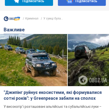
Підписатись
Підписатись
Кримінал
У сумці була...
Важливе
"Джипінг руйнує екосистеми, які формувалися
сотні років": у Greenpeace забили на сполох
У високогір'ї розташовані альпійські та субальпійські луки –