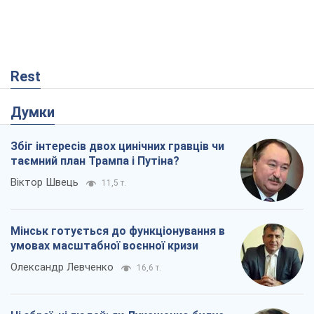
Збіг інтересів двох цинічних гравців чи
таємний план Трампа і Путіна?
Віктор Швець
11,5 т.
Мінськ готується до функціонування в
умовах масштабної воєнної кризи
Олександр Левченко
16,6 т.
Ні зброї, ні людей: як Лукашенко будує
нову армію
Ігар Тишкевич
14,1 т.