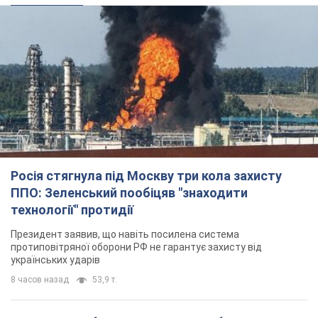
Росія стягнула під Москву три кола захисту
ППО: Зеленський пообіцяв "знаходити
технології" протидії
Президент заявив, що навіть посилена система
протиповітряної оборони РФ не гарантує захисту від
українських ударів
8 часов назад
53,9 т.
Україна придбала у Туреччини 70 балістичних
ракет і багато іншого озброєння: у Держдепі
США оприлюднили список
Держдеп вже поставив до відома американський Конгрес
8 часов назад
11,8 т.
"Нас почули на одне вухо": у містах України 24-й
день поспіль тривають мітинги на підтримку