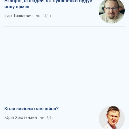
Коли закінчиться війна?
Юрій Хрістензен
8,9 т.
Україна вступила в надзвичайний
економічний стан. Чи є світло вкінці
тунелю?
Вадим Денисенко
7,4 т.
Чий буде Крим, той і переможе (NSJ), а