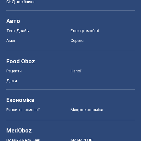
Рецепти
Напої
Дієти
Економіка
Ринки та компанії
Макроекономіка
MedOboz
Новини медицини
MAMACLUB
Шоу
Афіша
Плітки
Краса
Мода
Жіночий журнал