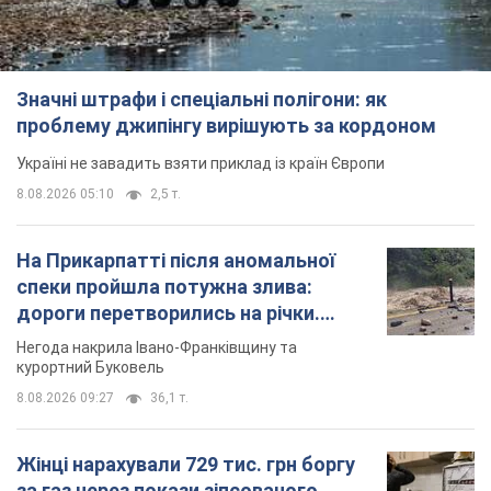
На Прикарпатті після аномальної
спеки пройшла потужна злива:
дороги перетворились на річки.
Відео
Негода накрила Івано-Франківщину та
курортний Буковель
8.08.2026 09:27
36,1 т.
Жінці нарахували 729 тис. грн боргу
за газ через покази зіпсованого
лічильника: суддя ухвалив
неочікуване рішення
Чи треба платити борг через донарахування
8.08.2026 14:43
31,7 т.