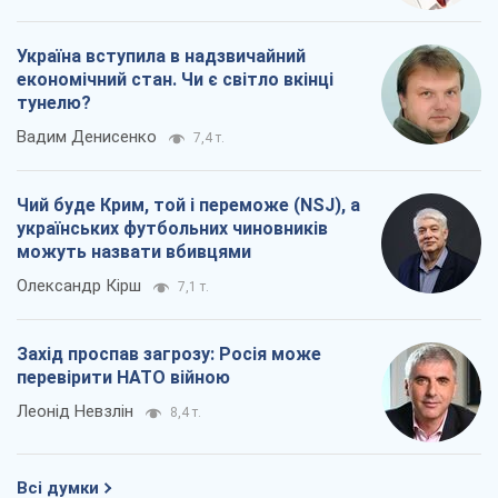
українських футбольних чиновників
можуть назвати вбивцями
Олександр Кірш
7,1 т.
Захід проспав загрозу: Росія може
перевірити НАТО війною
Леонід Невзлін
8,4 т.
Всі думки
Про компанію
Команда
Правова інформація
Політика конфіденційності