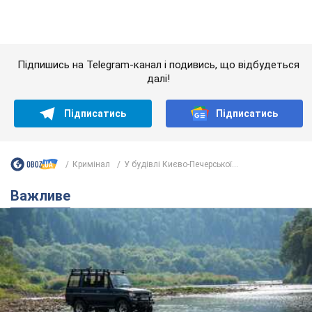
Кримінал
У будівлі Києво-Печерської...
Важливе
Значні штрафи і спеціальні полігони: як
проблему джипінгу вирішують за кордоном
Україні не завадить взяти приклад із країн Європи
8.08.2026 05:10
2,5 т.