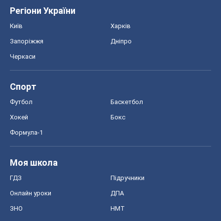
Футбол
Баскетбол
Хокей
Бокс
Формула-1
Моя школа
ГДЗ
Підручники
Онлайн уроки
ДПА
ЗНО
НМТ
СНД посібники
Авто
Тест Драйв
Електромобілі
Акції
Сервіс
Food Oboz