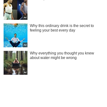
Підпишись на Telegram-канал і подивись, що відбудеться
далі!
Підписатись
Підписатись