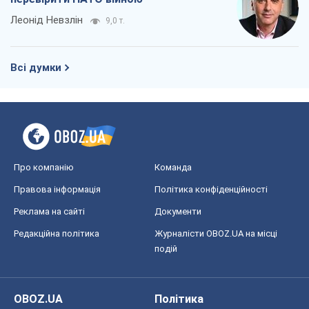
Правова інформація
Політика конфіденційності
Реклама на сайті
Документи
Редакційна політика
Журналісти OBOZ.UA на місці
подій
OBOZ.UA
Політика
Світ
Розслідування
Блоги
Суспільство
Регіони України
Київ
Харків
Запоріжжя
Дніпро
Черкаси