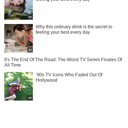
Не набридаємо! Тільки найважливіше - підписуйся на наш
Telegram-канал