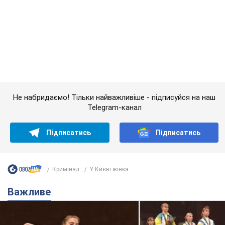
Підписатись
Підписатись
Кримінал
У Києві жінка...
Важливе
Українська гімнастка вразила президента США
і вперше почула "Слава Україні"! Як склалася
доля Подкопаєвої, яка 30 років тому виграла