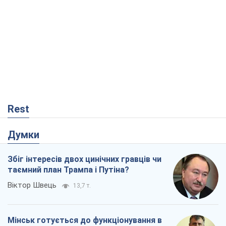
Думки
Збіг інтересів двох цинічних гравців чи
таємний план Трампа і Путіна?
Віктор Швець
13,7 т.
Мінськ готується до функціонування в
умовах масштабної воєнної кризи
Олександр Левченко
18,2 т.
Ні зброї, ні людей: як Лукашенко будує
нову армію
Ігар Тишкевич
15,4 т.