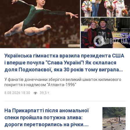
"золото" Олімпіади
У фанатів донеччанки зберігся великий шматок килимового
покриття з надписом "Атланта-1996"
8.08.2026 18:30
39,5 т.
На Прикарпатті після аномальної
спеки пройшла потужна злива:
дороги перетворились на річки.
Відео
Негода накрила Івано-Франківщину та
курортний Буковель
8.08.2026 09:27
40,1 т.
Жінці нарахували 729 тис. грн боргу
за газ через покази зіпсованого
лічильника: суддя ухвалив
неочікуване рішення
Чи треба платити борг через донарахування
8.08.2026 14:43
32,4 т.