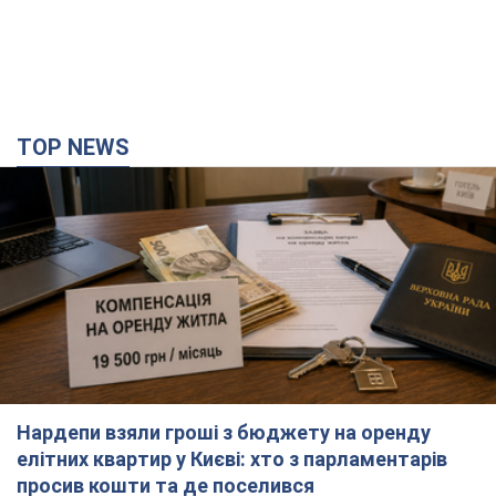
Нардепи взяли гроші з бюджету на оренду
елітних квартир у Києві: хто з парламентарів
просив кошти та де поселився
Як працює особлива соціальна гарантія та хто нею
користується
2 часа назад
32,1 т.
Армія Росії здійснила масовану атаку на Одесу:
горіла історична частина міста, є постраждалі.
Фото та відео
Для терору ворог застосував ракети та дрони
3 минуты назад
20,5 т.