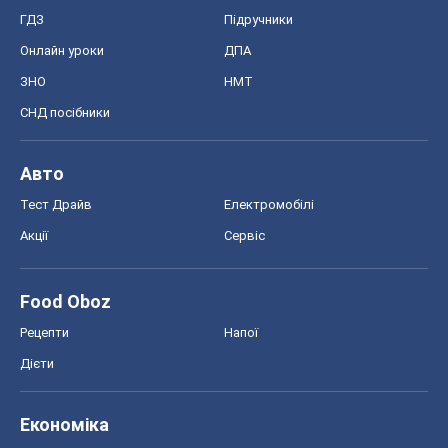
Food Oboz
Рецепти
Напої
Дієти
Економіка
Ринки та компанії
Макроекономіка
MedOboz
Новини медицини
MAMACLUB
Шоу
Афіша
Плітки
Краса
Мода