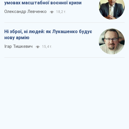
Коли закінчиться війна?
Юрій Хрістензен
10,7 т.
Україна вступила в надзвичайний
економічний стан. Чи є світло вкінці
тунелю?
Вадим Денисенко
8,6 т.