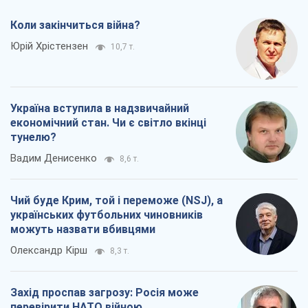
Чий буде Крим, той і переможе (NSJ), а
українських футбольних чиновників
можуть назвати вбивцями
Олександр Кірш
8,3 т.
Захід проспав загрозу: Росія може
перевірити НАТО війною
Леонід Невзлін
9,0 т.
Всі думки
Про компанію
Команда