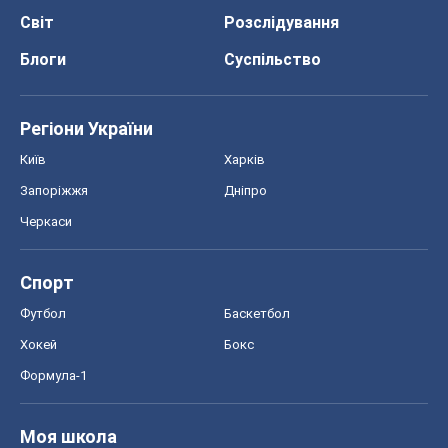
Спорт
Футбол
Баскетбол
Хокей
Бокс
Формула-1
Моя школа
ГДЗ
Підручники
Онлайн уроки
ДПА
ЗНО
НМТ
СНД посібники
Авто
Тест Драйв
Електромобілі
Акції
Сервіс