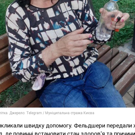
викликали швидку допомогу. Фельдшери передали 
, де повинні встановити стан здоров'я та причини