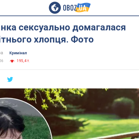
інка сексуально домагалася
тнього хлопця. Фото
ва
Кримінал
06
195,4 т.