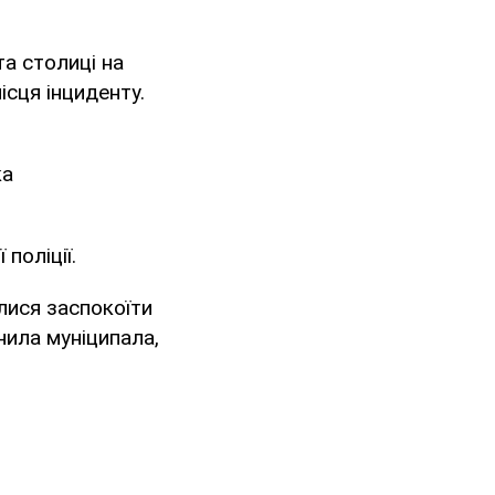
та столиці на
ісця інциденту.
ка
поліції.
лися заспокоїти
нила муніципала,