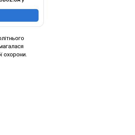
олітнього
омагалася
ї охорони.