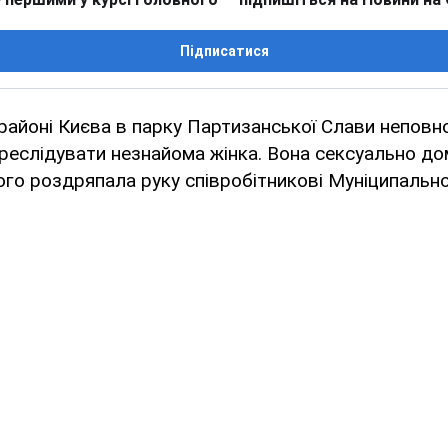
Підписатися
айоні Києва в парку Партизанської Слави неповн
реслідувати незнайома жінка. Вона сексуально д
 чого роздряпала руку співробітникові Муніципально