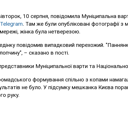
вівторок, 10 серпня, повідомила Муніципальна вар
Telegram
. Там же були опубліковані фотографії з м
мережі, жінка була нетверезою.
ведінку повідомив випадковий перехожий. "Паннян
опчину", – сказано в пості.
представники Муніципальної варти та Національної 
ромадського формування спільно з копами намага
зультатів не було. У підсумку мешканка Києва пора
го руку.