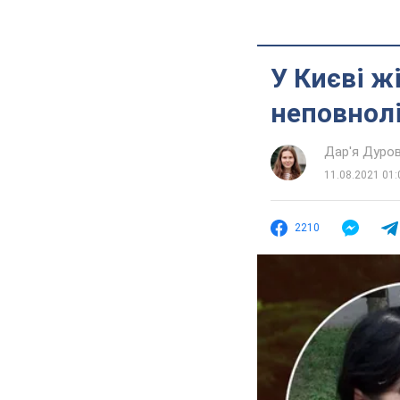
У Києві ж
неповнолі
Дар'я Дуро
11.08.2021 01:
2210