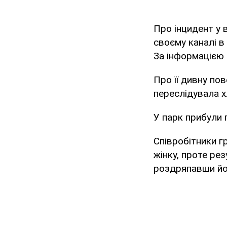
Про інцидент у 
своєму каналі в
За інформацією 
Про її дивну по
переслідувала хл
У парк прибули 
Співробітники г
жінку, проте ре
роздряпавши йо