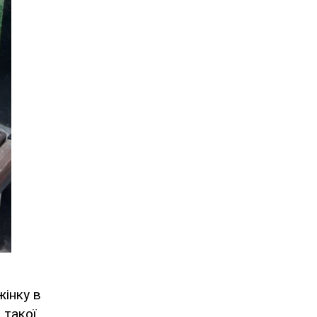
жінку в
 такої