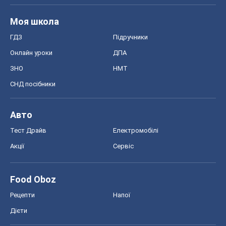
Моя школа
ГДЗ
Підручники
Онлайн уроки
ДПА
ЗНО
НМТ
СНД посібники
Авто
Тест Драйв
Електромобілі
Акції
Сервіс
Food Oboz
Рецепти
Напої
Дієти