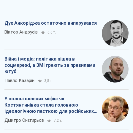
Дух Анкоріджа остаточно випарувався
Віктор Андрусів
6,6 т.
Війна і медіа: політика пішла в
соцмережі, а ЗМІ грають за правилами
ютуб
Павло Казарін
3,5 т.
У полоні власних міфів: як
Костянтинівка стала головною
ідеологічною пасткою для російських
окупантів
Дмитро Снєгирьов
7,2 т.