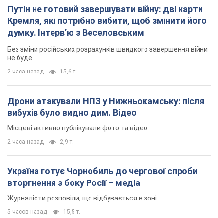
Путін не готовий завершувати війну: дві карти
Кремля, які потрібно вибити, щоб змінити його
думку. Інтерв’ю з Веселовським
Без зміни російських розрахунків швидкого завершення війни
не буде
2 часа назад
15,6 т.
Дрони атакували НПЗ у Нижньокамську: після
вибухів було видно дим. Відео
Місцеві активно публікували фото та відео
2 часа назад
2,9 т.
Україна готує Чорнобиль до чергової спроби
вторгнення з боку Росії – медіа
Журналісти розповіли, що відбувається в зоні
5 часов назад
15,5 т.