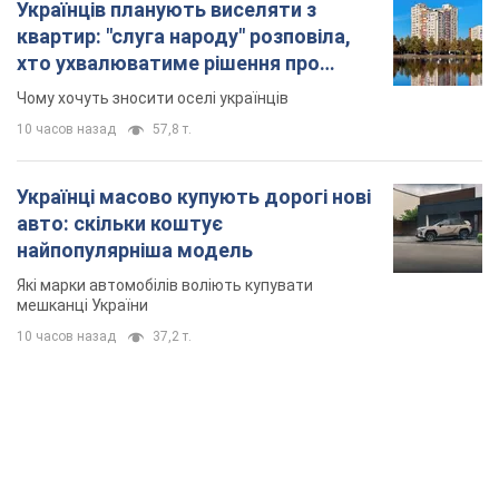
Українців планують виселяти з
квартир: "слуга народу" розповіла,
хто ухвалюватиме рішення про
знесення будинків
Чому хочуть зносити оселі українців
10 часов назад
57,8 т.
Українці масово купують дорогі нові
авто: скільки коштує
найпопулярніша модель
Які марки автомобілів воліють купувати
мешканці України
10 часов назад
37,2 т.