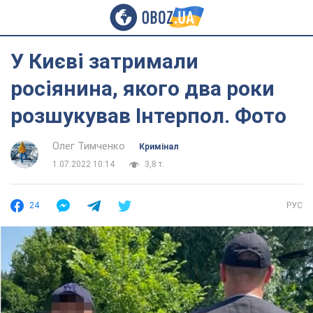
У Києві затримали
росіянина, якого два роки
розшукував Інтерпол. Фото
Олег Тимченко
Кримінал
1.07.2022 10:14
3,8 т.
24
РУС