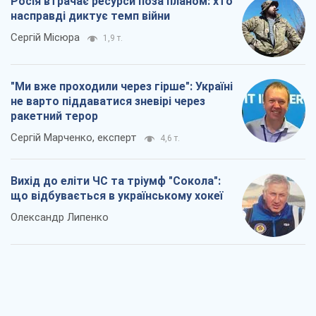
Росія втрачає ресурси поза планом: хто
насправді диктує темп війни
Сергій Місюра
1,9 т.
"Ми вже проходили через гірше": Україні
не варто піддаватися зневірі через
ракетний терор
Сергій Марченко, експерт
4,6 т.
Вихід до еліти ЧС та тріумф "Сокола":
що відбувається в українському хокеї
Олександр Липенко