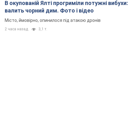
В окупованій Ялті прогриміли потужні вибухи:
валить чорний дим. Фото і відео
Місто, ймовірно, опинилося під атакою дронів
2 часа назад
3,1 т.