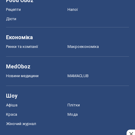
Food Oboz
Рецепти
Напої
Дієти
Економіка
Ринки та компанії
Макроекономіка
MedOboz
Новини медицини
MAMACLUB
Шоу
Афіша
Плітки
Краса
Мода
Жіночий журнал