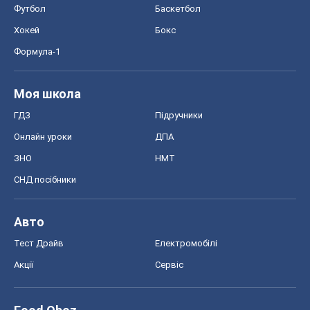
Футбол
Баскетбол
Хокей
Бокс
Формула-1
Моя школа
ГДЗ
Підручники
Онлайн уроки
ДПА
ЗНО
НМТ
СНД посібники
Авто
Тест Драйв
Електромобілі
Акції
Сервіс