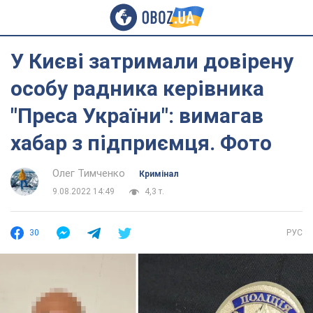
У Києві затримали довірену
особу радника керівника
"Преса України": вимагав
хабар з підприємця. Фото
Олег Тимченко
Кримінал
9.08.2022 14:49
4,3 т.
30
РУС