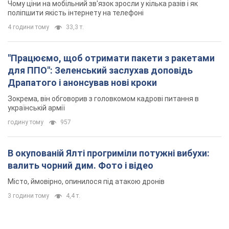
Чому ціни на мобільний зв'язок зросли у кілька разів і як
поліпшити якість інтернету на телефоні
4 години тому
33,3 т.
"Працюємо, щоб отримати пакети з ракетами
для ППО": Зеленський заслухав доповідь
Драпатого і анонсував нові кроки
Зокрема, він обговорив з головкомом кадрові питання в
українській армії
годину тому
957
В окупованій Ялті прогриміли потужні вибухи:
валить чорний дим. Фото і відео
Місто, ймовірно, опинилося під атакою дронів
3 години тому
4,4 т.