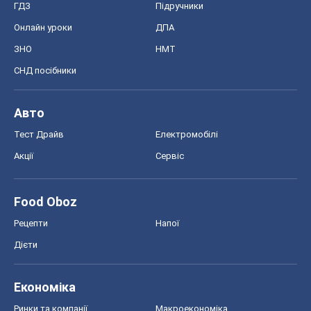
ГДЗ
Підручники
Онлайн уроки
ДПА
ЗНО
НМТ
СНД посібники
Авто
Тест Драйв
Електромобілі
Акції
Сервіс
Food Oboz
Рецепти
Напої
Дієти
Економіка
Ринки та компанії
Макроекономіка