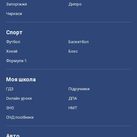
Запоріжжя
Дніпро
Черкаси
Спорт
Футбол
Баскетбол
Хокей
Бокс
Формула-1
Моя школа
ГДЗ
Підручники
Онлайн уроки
ДПА
ЗНО
НМТ
СНД посібники
Авто