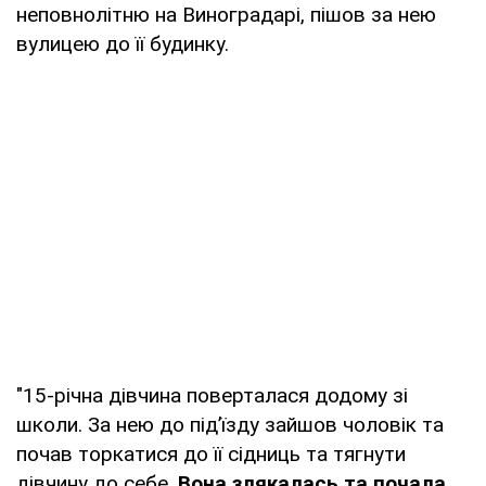
неповнолітню на Виноградарі, пішов за нею
вулицею до її будинку.
"15-річна дівчина поверталася додому зі
школи. За нею до під’їзду зайшов чоловік та
почав торкатися до її сідниць та тягнути
дівчину до себе.
Вона злякалась та почала