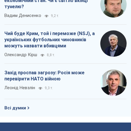
економічний стан. Чи є світло вкінці
тунелю?
Вадим Денисенко
9,2 т.
Чий буде Крим, той і переможе (NSJ), а
українських футбольних чиновників
можуть назвати вбивцями
Олександр Кірш
8,8 т.
Захід проспав загрозу: Росія може
перевірити НАТО війною
Леонід Невзлін
9,3 т.
Всі думки