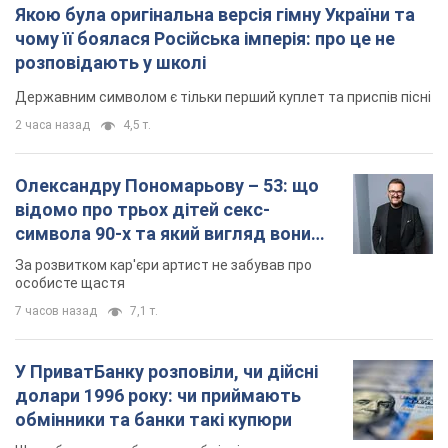
Якою була оригінальна версія гімну України та
чому її боялася Російська імперія: про це не
розповідають у школі
Державним символом є тільки перший куплет та приспів пісні
2 часа назад
4,5 т.
Олександру Пономарьову – 53: що
відомо про трьох дітей секс-
символа 90-х та який вигляд вони
мають
За розвитком кар'єри артист не забував про
особисте щастя
7 часов назад
7,1 т.
У ПриватБанку розповіли, чи дійсні
долари 1996 року: чи приймають
обмінники та банки такі купюри