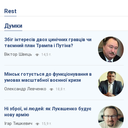
Rest
Думки
Збіг інтересів двох цинічних гравців чи
таємний план Трампа і Путіна?
Віктор Швець
14,5 т.
Мінськ готується до функціонування в
умовах масштабної воєнної кризи
Олександр Левченко
18,8 т.
Ні зброї, ні людей: як Лукашенко будує
нову армію
Ігар Тишкевич
15,9 т.