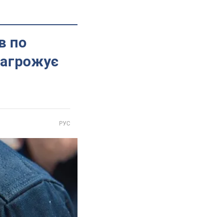
в по
загрожує
РУС