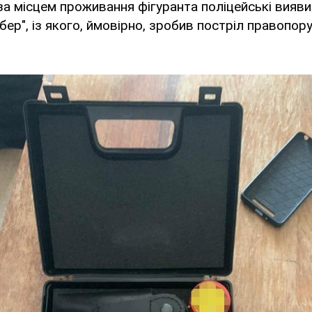
за місцем проживання фігуранта поліцейські вияв
ер", із якого, ймовірно, зробив постріл правопору