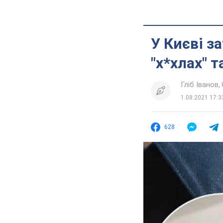
У Києві з
"х*хлах" 
Гліб Іванов
1.08.2021 17:3
628