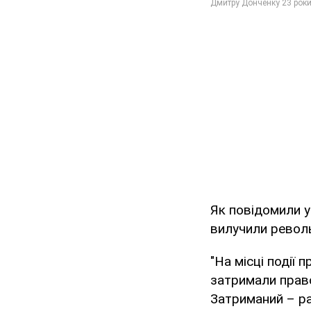
Як повідомили у
вилучили револьв
"На місці події 
затримали право
Затриманий – р