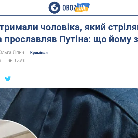
атримали чоловіка, який стріля
та прославляв Путіна: що йому 
Ольга Ліпич
Кримінал
3
15,8 т.