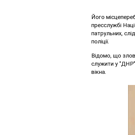
Його місцепереб
пресслужбі Націо
патрульних, слі
поліції.
Відомо, що злов
служити у "ДНР" 
вікна.