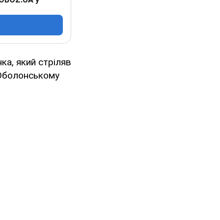
а, який стріляв
 Оболонському