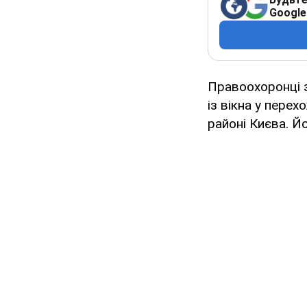
Google
Правоохоронці 
із вікна у пере
районі Києва. Й