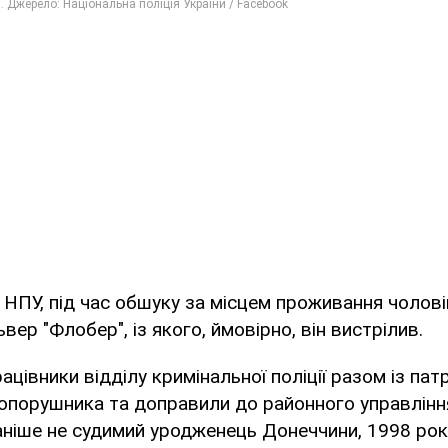
 НПУ, під час обшуку за місцем проживання чолові
ер "Флобер", із якого, ймовірно, він вистрілив.
працівники відділу кримінальної поліції разом із па
порушника та доправили до районного управління 
аніше не судимий уродженець Донеччини, 1998 рок