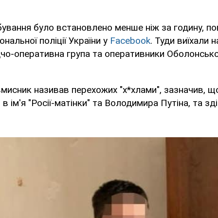
ування було встановлено менше ніж за годину, по
нальної поліції України у
Facebook
. Туди виїхали 
дчо-оперативна група та оперативники Оболонсько
мисник називав перехожих "х*хлами", зазначив, щ
в ім'я "Росії-матінки" та Володимира Путіна, та зді