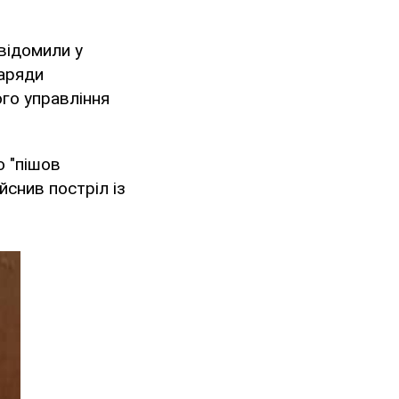
відомили у
наряди
го управління
о "пішов
йснив постріл із