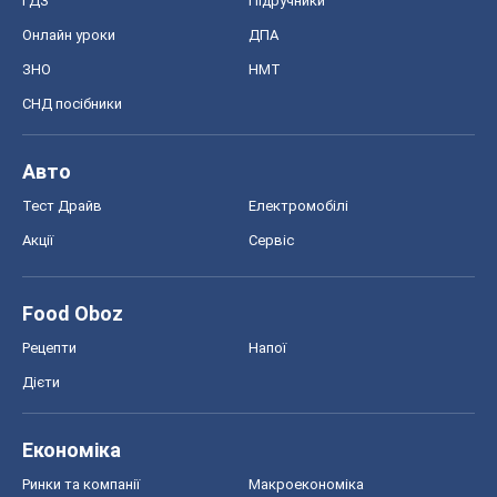
ГДЗ
Підручники
Онлайн уроки
ДПА
ЗНО
НМТ
СНД посібники
Авто
Тест Драйв
Електромобілі
Акції
Сервіс
Food Oboz
Рецепти
Напої
Дієти
Економіка
Ринки та компанії
Макроекономіка