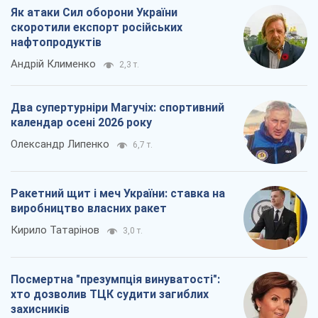
Як атаки Сил оборони України
скоротили експорт російських
нафтопродуктів
Андрій Клименко
2,3 т.
Два супертурніри Магучіх: спортивний
календар осені 2026 року
Олександр Липенко
6,7 т.
Ракетний щит і меч України: ставка на
виробництво власних ракет
Кирило Татарінов
3,0 т.
Посмертна "презумпція винуватості":
хто дозволив ТЦК судити загиблих
захисників