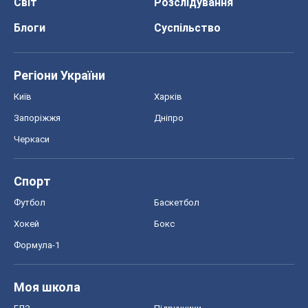
Світ
Розслідування
Блоги
Суспільство
Регіони України
Київ
Харків
Запоріжжя
Дніпро
Черкаси
Спорт
Футбол
Баскетбол
Хокей
Бокс
Формула-1
Моя школа