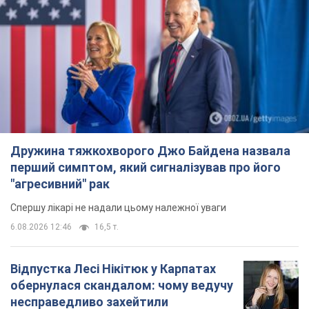
Дружина тяжкохворого Джо Байдена назвала
перший симптом, який сигналізував про його
"агресивний" рак
Спершу лікарі не надали цьому належної уваги
6.08.2026 12:46
16,5 т.
Відпустка Лесі Нікітюк у Карпатах
обернулася скандалом: чому ведучу
несправедливо захейтили