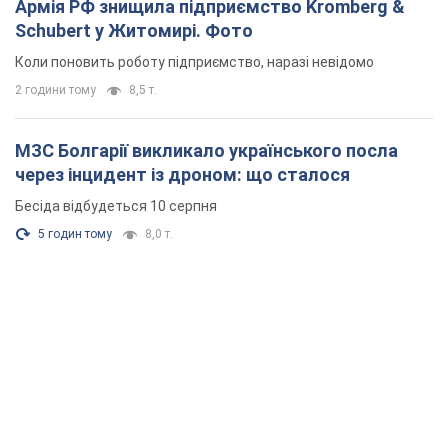
Армія РФ знищила підприємство Kromberg &
Schubert у Житомирі. Фото
Коли поновить роботу підприємство, наразі невідомо
2 години тому
8,5 т.
МЗС Болгарії викликало українського посла
через інцидент із дроном: що сталося
Бесіда відбудеться 10 серпня
5 годин тому
8,0 т.