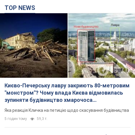
TOP NEWS
Києво-Печерську лавру закриють 80-метровим
"монстром"? Чому влада Києва відмовилась
зупиняти будівництво хмарочоса
"московського вірянина"
Яка реакція Кличка на петицію щодо скасування будівництва
5 годин тому
59,3 т.