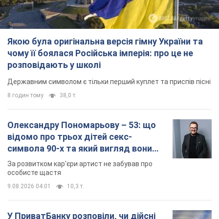
Якою була оригінальна версія гімну України та
чому її боялася Російська імперія: про це не
розповідають у школі
Державним символом є тільки перший куплет та приспів пісні
8 годин тому
38,0 т.
Олександру Пономарьову – 53: що
відомо про трьох дітей секс-
символа 90-х та який вигляд вони
мають
За розвитком кар'єри артист не забував про
особисте щастя
9.08.2026 04:01
10,3 т.
У ПриватБанку розповіли, чи дійсні