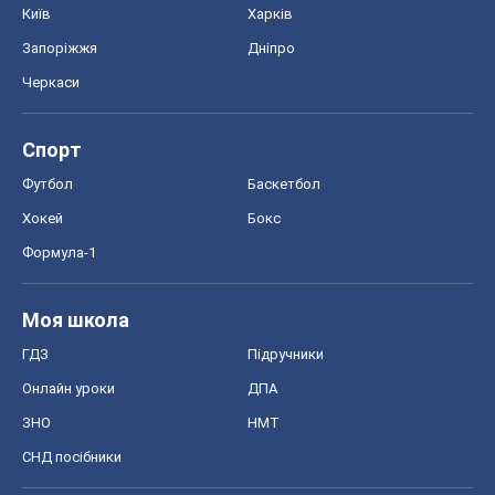
Київ
Харків
Запоріжжя
Дніпро
Черкаси
Спорт
Футбол
Баскетбол
Хокей
Бокс
Формула-1
Моя школа
ГДЗ
Підручники
Онлайн уроки
ДПА
ЗНО
НМТ
СНД посібники