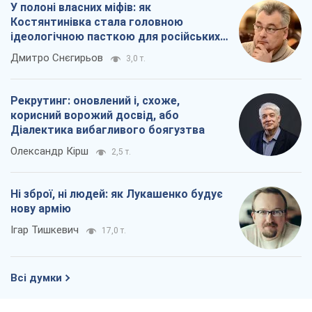
У полоні власних міфів: як
Костянтинівка стала головною
ідеологічною пасткою для російських
окупантів
Дмитро Снєгирьов
3,0 т.
Рекрутинг: оновлений і, схоже,
корисний ворожий досвід, або
Діалектика вибагливого боягузтва
Олександр Кірш
2,5 т.
Ні зброї, ні людей: як Лукашенко будує
нову армію
Ігар Тишкевич
17,0 т.
Всі думки