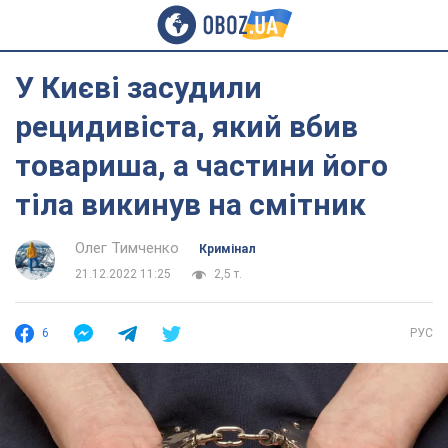
У Києві засудили
рецидивіста, який вбив
товариша, а частини його
тіла викинув на смітник
Олег Тимченко
Кримінал
21.12.2022 11:25
2,5 т.
6
РУС