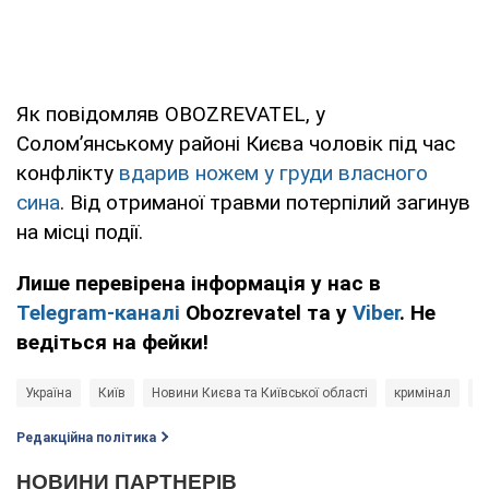
Як повідомляв OBOZREVATEL, у
Солом’янському районі Києва чоловік під час
конфлікту
вдарив ножем у груди власного
сина
. Від отриманої травми потерпілий загинув
на місці події.
Лише перевірена інформація у нас в
Telegram-каналі
Obozrevatel та у
Viber
. Не
ведіться на фейки!
Україна
Київ
Новини Києва та Київської області
кримінал
п
Редакційна політика