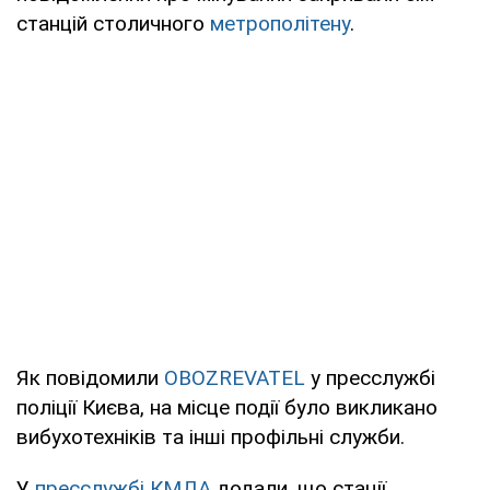
станцій столичного
метрополітену
.
Як повідомили
OBOZREVATEL
у пресслужбі
поліції Києва, на місце події було викликано
вибухотехніків та інші профільні служби.
У
пресслужбі
КМДА
додали, що стації