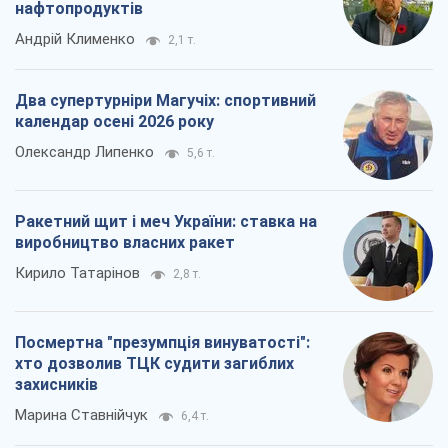
Кирило Татарінов
2,8 т.
Посмертна "презумпція винуватості":
хто дозволив ТЦК судити загиблих
захисників
Марина Ставнійчук
6,4 т.
Всі думки
Про компанію
Команда
Правова інформація
Політика конфіденційності
Реклама на сайті
Документи