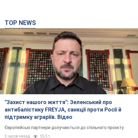
"Захист нашого життя": Зеленський про
антибалістику FREYJA, санкції проти Росії й
підтримку аграріїв. Відео
Європейські партнери долучаються до спільного проєкту
5 часов назад
55,5 т.
З 1 вересня українським вчителям підвищать
зарплати: Корецький розкрив деталі
Одночасно з підвищенням зарплат педагогам уряд
анонсував збільшення студентських стипендій
час назад
609
"Нам теж вони потрібні": Трамп відповів на
прохання Зеленського щодо передачі Україні