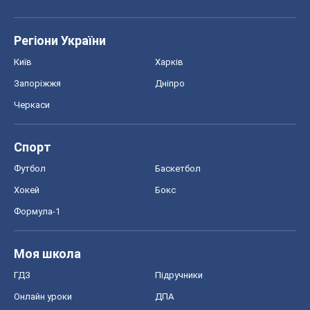
Хокей
Бокс
Формула-1
Моя школа
ГДЗ
Підручники
Онлайн уроки
ДПА
ЗНО
НМТ
СНД посібники
Авто
Тест Драйв
Електромобілі
Акції
Сервіс
Food Oboz