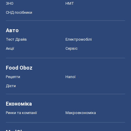
Рецепти
Напої
Дієти
Економіка
Ринки та компанії
Макроекономіка
MedOboz
Новини медицини
MAMACLUB
Шоу
Афіша
Плітки
Краса
Мода
Жіночий журнал