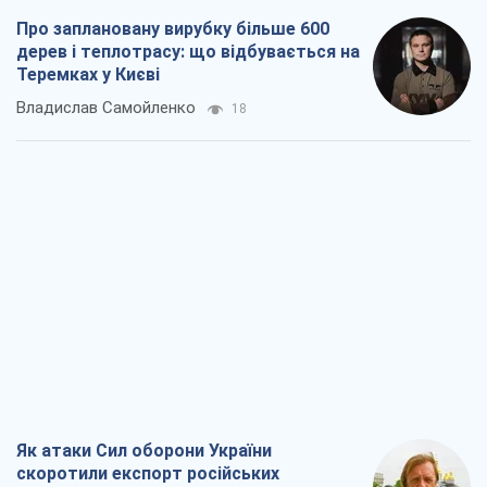
Як атаки Сил оборони України
скоротили експорт російських
нафтопродуктів
Андрій Клименко
2,1 т.
Два супертурніри Магучіх: спортивний
календар осені 2026 року
Олександр Липенко
5,6 т.
Ракетний щит і меч України: ставка на
виробництво власних ракет