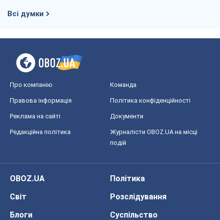
Редакційна політика
Журналісти OBOZ.UA на місці
подій
OBOZ.UA
Політика
Світ
Розслідування
Блоги
Суспільство
Регіони України
Київ
Харків
Запоріжжя
Дніпро
Черкаси
Спорт
Футбол
Баскетбол