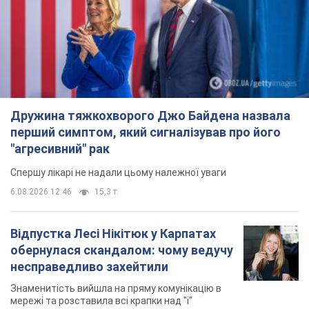
6.08.2026 12:46
15,3 т.
Відпустка Лесі Нікітюк у Карпатах
обернулася скандалом: чому ведучу
несправедливо захейтили
Знаменитість вийшла на пряму комунікацію в
мережі та розставила всі крапки над "і"
8 часов назад
12,2 т.
"Динамо" з перемоги стартувало у
кваліфікації Ліги конференцій. Відео
Матч відбувся в Любліні
3 часа назад
1,7 т.