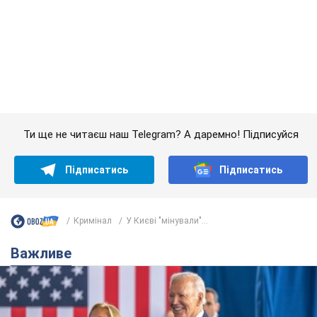
Кримінал
У Києві "мінували"...
Важливе
Дружина тяжкохворого Джо Байдена назвала
перший симптом, який сигналізував про його
"агресивний" рак
Спершу лікарі не надали цьому належної уваги