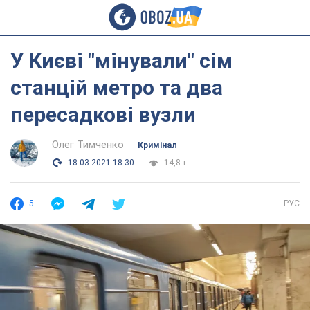
У Києві "мінували" сім
станцій метро та два
пересадкові вузли
Олег Тимченко
Кримінал
18.03.2021 18:30
14,8 т.
5
РУС