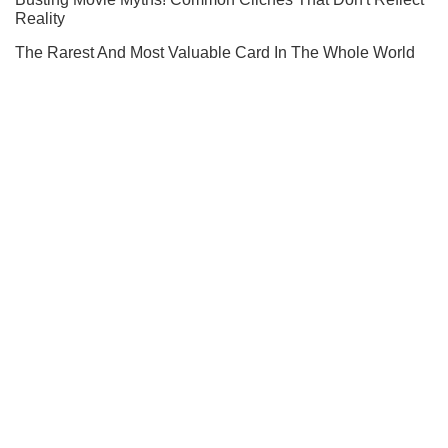
Ти ще не читаєш наш Telegram? А даремно! Підписуйся
Підписатись
Підписатись