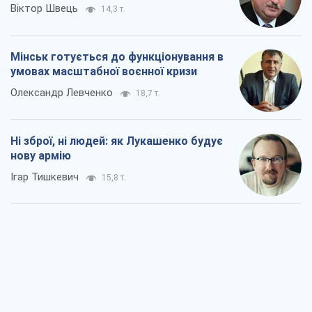
Віктор Швець
14,3 т.
Мінськ готується до функціонування в
умовах масштабної воєнної кризи
Олександр Левченко
18,7 т.
Ні зброї, ні людей: як Лукашенко будує
нову армію
Ігар Тишкевич
15,8 т.