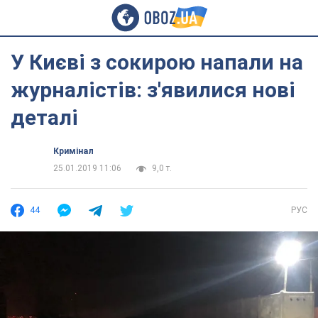
У Києві з сокирою напали на
журналістів: з'явилися нові
деталі
Кримінал
25.01.2019 11:06
9,0 т.
44
РУС