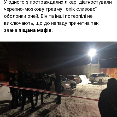
У одного з постраждалих лікарі діагностували
черепно-мозкову травму і опік слизової
оболонки очей. Він та інші потерпілі не
виключають, що до нападу причетна так
звана
піщана мафія.