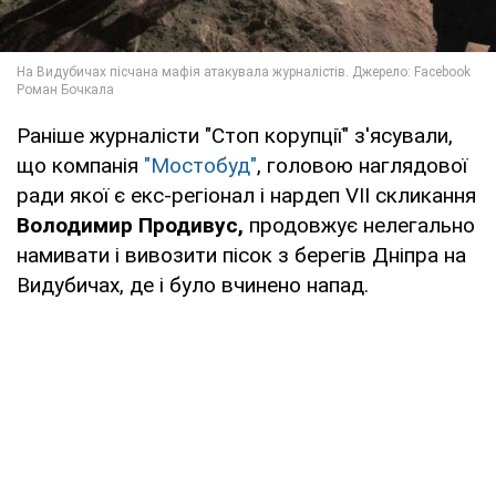
Раніше журналісти "Стоп корупції" з'ясували,
що компанія
"Мостобуд"
, головою наглядової
ради якої є екс-регіонал і нардеп VII скликання
Володимир Продивус,
продовжує нелегально
намивати і вивозити пісок з берегів Дніпра на
Видубичах, де і було вчинено напад.