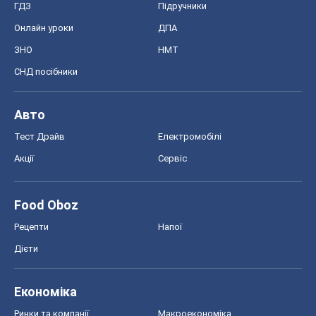
ГДЗ
Підручники
Онлайн уроки
ДПА
ЗНО
НМТ
СНД посібники
Авто
Тест Драйв
Електромобілі
Акції
Сервіс
Food Oboz
Рецепти
Напої
Дієти
Економіка
Ринки та компанії
Макроекономіка