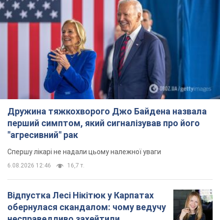
Дружина тяжкохворого Джо Байдена назвала
перший симптом, який сигналізував про його
"агресивний" рак
Спершу лікарі не надали цьому належної уваги
6.08.2026 12:46
16,7 т.
Відпустка Лесі Нікітюк у Карпатах
обернулася скандалом: чому ведучу
несправедливо захейтили