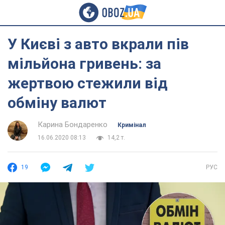
У Києві з авто вкрали пів
мільйона гривень: за
жертвою стежили від
обміну валют
Карина Бондаренко
Кримінал
16.06.2020 08:13
14,2 т.
19
РУС