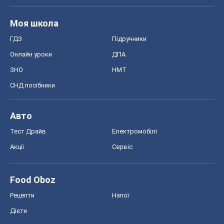
Моя школа
ГДЗ
Підручники
Онлайн уроки
ДПА
ЗНО
НМТ
СНД посібники
Авто
Тест Драйв
Електромобілі
Акції
Сервіс
Food Oboz
Рецепти
Напої
Дієти