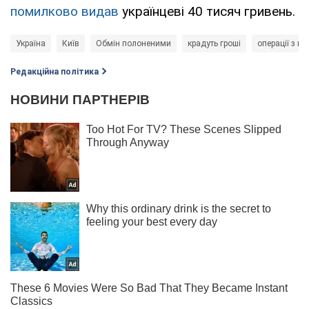
помилково видав
українцеві 40 тисяч гривень.
Україна
Київ
Обмін полоненими
крадуть гроші
операції з в
Редакційна політика