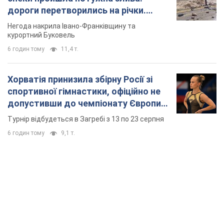
дороги перетворились на річки.
Відео
Негода накрила Івано-Франківщину та
курортний Буковель
6 годин тому
11,4 т.
Хорватія принизила збірну Росії зі
спортивної гімнастики, офіційно не
допустивши до чемпіонату Європи
основних спортсменів
Турнір відбудеться в Загребі з 13 по 23 серпня
6 годин тому
9,1 т.