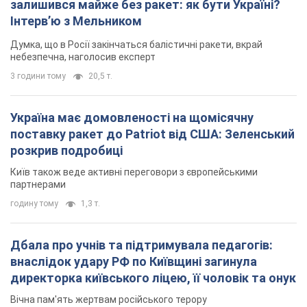
залишився майже без ракет: як бути Україні?
Інтерв’ю з Мельником
Думка, що в Росії закінчаться балістичні ракети, вкрай
небезпечна, наголосив експерт
3 години тому
20,5 т.
Україна має домовленості на щомісячну
поставку ракет до Patriot від США: Зеленський
розкрив подробиці
Київ також веде активні переговори з європейськими
партнерами
годину тому
1,3 т.
Дбала про учнів та підтримувала педагогів:
внаслідок удару РФ по Київщині загинула
директорка київського ліцею, її чоловік та онук
Вічна пам'ять жертвам російського терору