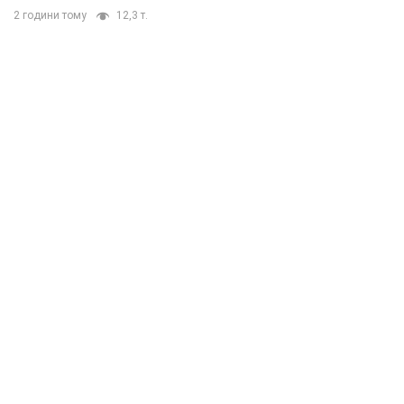
2 години тому
12,3 т.