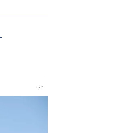
–
РУС