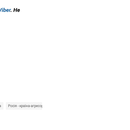
Viber
. Не
а
Росія - країна-агресор