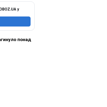
 OBOZ.UA у
агинуло понад