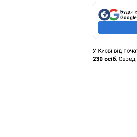
Будьте
Google
У Києві від поч
230 осіб
. Сере