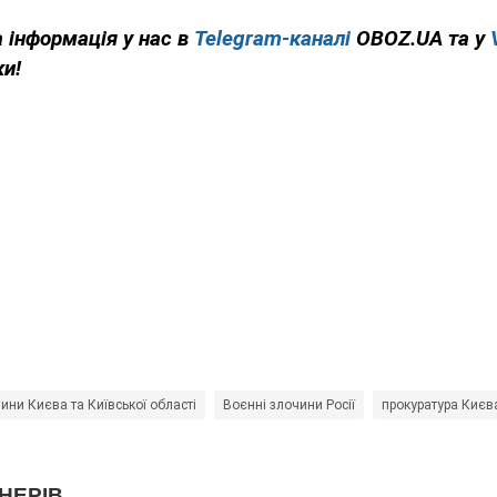
 інформація у нас в
Telegram-каналі
OBOZ.UA та у
ки!
ини Києва та Київської області
Воєнні злочини Росії
прокуратура Києв