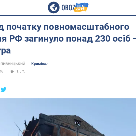
ід початку повномасштабного
я РФ загинуло понад 230 осіб 
ура
пивницький
Кримінал
46
1,5 т.