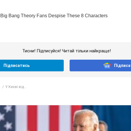
Тисни! Підписуйся! Читай тільки найкраще!
Підписатись
Підписа
У Києві від...