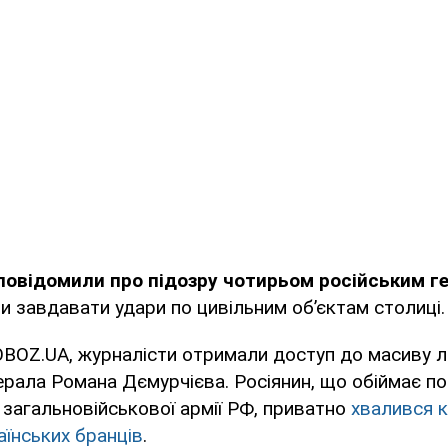
повідомили про підозру чотирьом російським г
и завдавати удари по цивільним об’єктам столиці.
OBOZ.UA, журналісти отримали доступ до масиву 
ерала Романа Дємурчієва. Росіянин, що обіймає п
загальновійськової армії РФ, приватно
хвалився к
їнських бранців
.