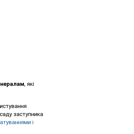
енералам
, які
листування
осаду заступника
атуваннями і