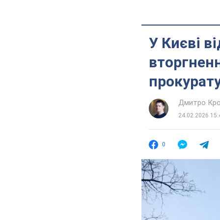
У Києві в
вторгненн
прокурат
Дмитро Кро
24.02.2026 15:
0