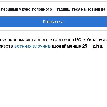
 першими у курсі головного — підпишіться на Новини на
Підписатися
атку повномасштабного вторгнення РФ в Україну
з
д жертв
воєнних злочинів
щонайменше 25 – діти
.