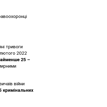
равоохоронці
яні тривоги
4 лютого 2022
найменше 25 –
 мирними
ичаїв війни
5 кримінальних