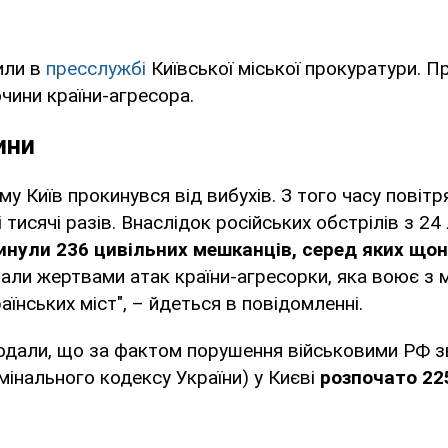
или в
пресслужбі
Київської міської прокуратури. П
очини країни-агресора.
ини
у Київ прокинувся від вибухів. З того часу повітр
 тисячі разів. Внаслідок російських обстрілів з 2
инули 236 цивільних мешканців, серед яких що
стали жертвами атак країни-агресорки, яка воює з
їнських міст", – йдеться в повідомленні.
одали, що за фактом порушення військовими РФ зв
мінального кодексу України) у Києві
розпочато 22