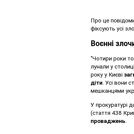
Про це повідом
фіксують усі зл
Воєнні злоч
"Чотири роки том
лунали у столиці
року у Києві
заг
діти
. Усі вони 
мешканцями укра
У прокуратурі д
(стаття 438 Кри
проваджень
.