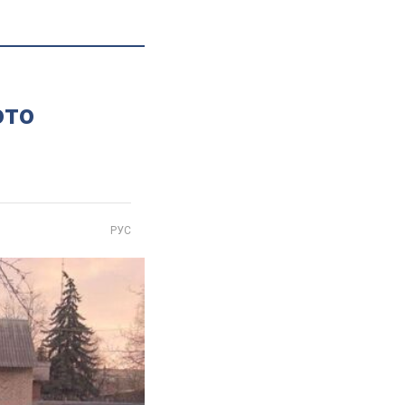
ото
РУС