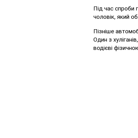
Під час спроби п
чоловік, який о
Пізніше автомоб
Один з хулігані
водієві фізично