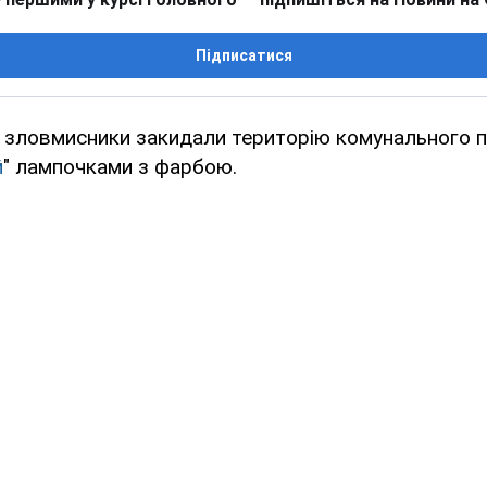
Підписатися
і зловмисники закидали територію комунального 
й
" лампочками з фарбою.