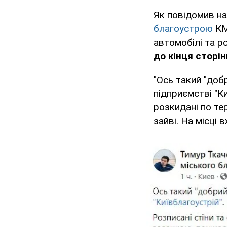
Як повідомив на
благоустрою
К
автомобілі та 
до кінця сторін
"Ось такий "доб
підприємстві "К
розкидані по те
зайві. На місці