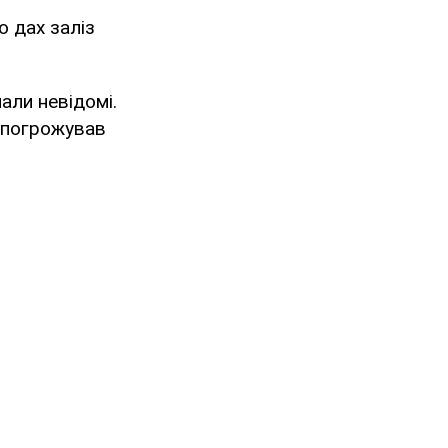
о дах заліз
али невідомі.
, погрожував