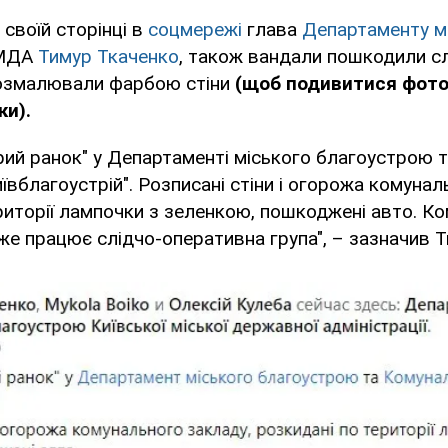
 своїй сторінці в
соцмережі
глава
Департаменту м
МДА
Тимур Ткаченко
, також вандали пошкодили с
розмалювали фарбою стіни
(щоб подивитися фото
ки).
рий ранок" у Департаменті міського благоустрою
иївблагоустрій". Розписані стіни і огорожа комунал
риторії лампочки з зеленкою, пошкоджені авто. Ко
 вже працює слідчо-оперативна група", – зазначив 