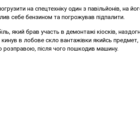
огрузити на спецтехніку один з павільйонів, на йог
блив себе бензином та погрожував підпалити.
іль, який брав участь в демонтажі кіосків, наздогн
в, кинув в лобове скло вантажівки якийсь предмет
ю розправою, після чого пошкодив машину.