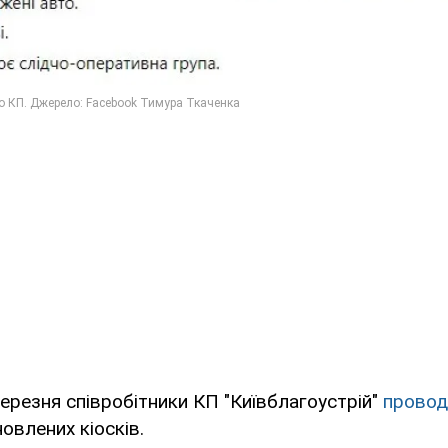
ерезня співробітники КП "Київблагоустрій"
провод
овлених кіосків.