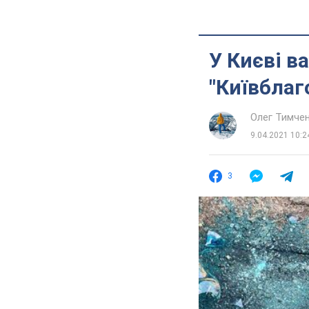
У Києві в
"Київблаг
Олег Тимче
9.04.2021 10:2
3