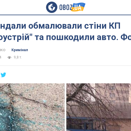
андали обмалювали стіни КП
оустрій" та пошкодили авто. Ф
нко
Кримінал
4
9,8 т.