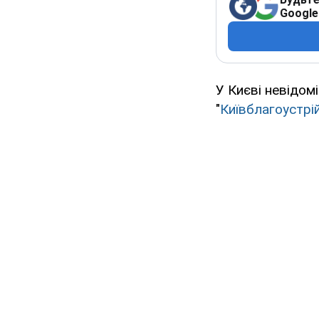
Google
У Києві невідом
"
Київблагоустрі