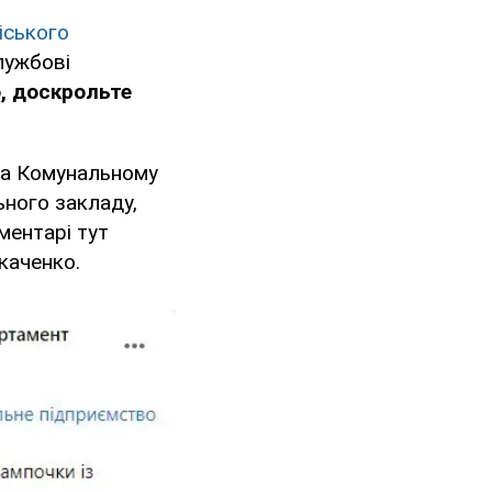
іського
лужбові
, доскрольте
 та Комунальному
ьного закладу,
ментарі тут
Ткаченко.