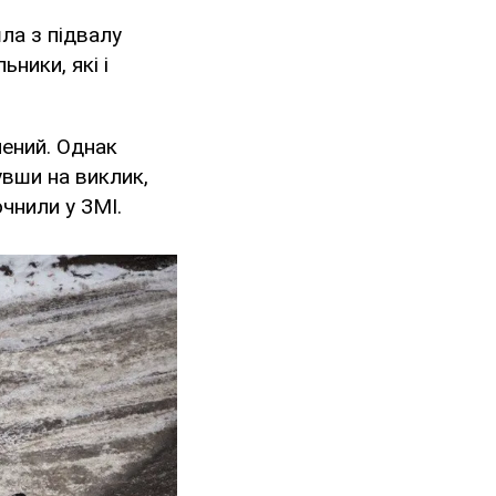
ла з підвалу
ники, які і
нений. Однак
увши на виклик,
чнили у ЗМІ.