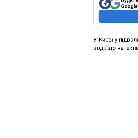
Будьте
Google
У Києві у підва
воді, що натекл