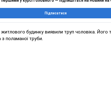
 першими у курсі головного — підпишіться на Новини на
Підписатися
лі житлового будинку виявили труп чоловіка. Його 
а з поламаної труби.