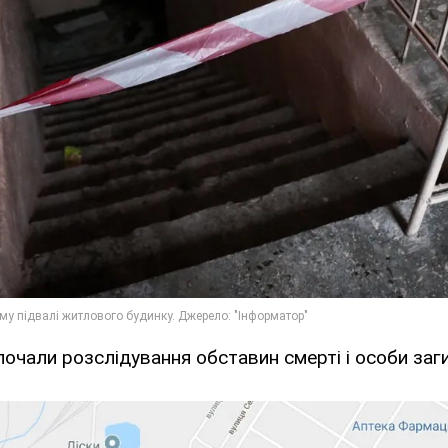
очали розслідування обставин смерті і особи заг