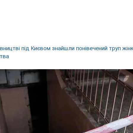
івництві під Києвом знайшли понівечений труп жінк
ства