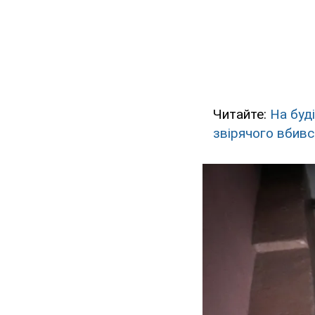
Читайте:
На буд
звірячого вбив