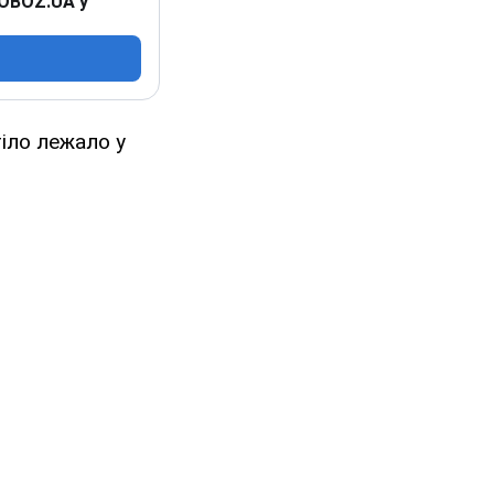
 OBOZ.UA у
тіло лежало у