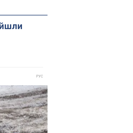
айшли
РУС