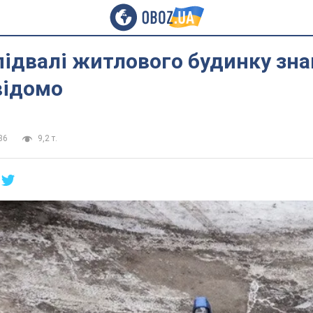
 підвалі житлового будинку зн
відомо
36
9,2 т.