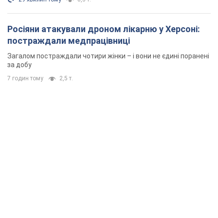
Росіяни атакували дроном лікарню у Херсоні:
постраждали медпрацівниці
Загалом постраждали чотири жінки – і вони не єдині поранені
за добу
7 годин тому
2,5 т.