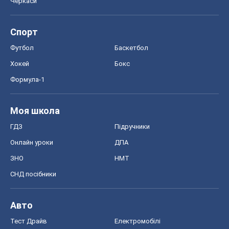
Черкаси
Спорт
Футбол
Баскетбол
Хокей
Бокс
Формула-1
Моя школа
ГДЗ
Підручники
Онлайн уроки
ДПА
ЗНО
НМТ
СНД посібники
Авто
Тест Драйв
Електромобілі