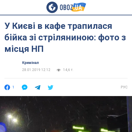
У Києві в кафе трапилася
бійка зі стріляниною: фото з
місця НП
Кримінал
28.01.2019 12:12
14,6 т.
1
РУС