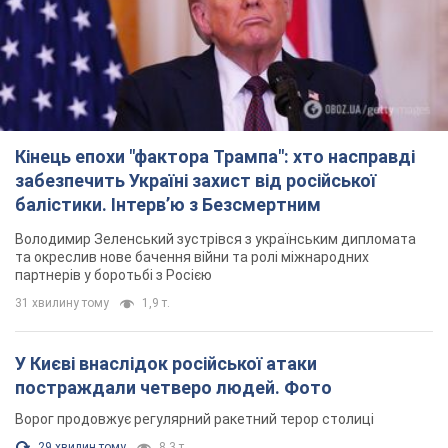
Кінець епохи "фактора Трампа": хто насправді
забезпечить Україні захист від російської
балістики. Інтерв’ю з Безсмертним
Володимир Зеленський зустрівся з українським дипломата
та окреслив нове бачення війни та ролі міжнародних
партнерів у боротьбі з Росією
31 хвилину тому
1,9 т.
У Києві внаслідок російської атаки
постраждали четверо людей. Фото
Ворог продовжує регулярний ракетний терор столиці
29 хвилин тому
8,3 т.