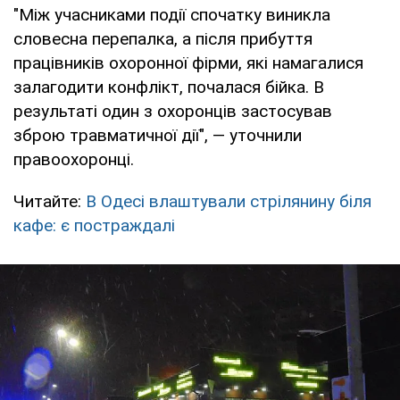
"Між учасниками події спочатку виникла
словесна перепалка, а після прибуття
працівників охоронної фірми, які намагалися
залагодити конфлікт, почалася бійка. В
результаті один з охоронців застосував
зброю травматичної дії", — уточнили
правоохоронці.
Читайте:
В Одесі влаштували стрілянину біля
кафе: є постраждалі