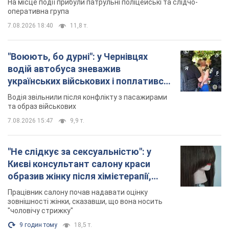
На місце події прибули патрульні поліцейські та слідчо-
оперативна група
7.08.2026 18:40
11,8 т.
"Воюють, бо дурні": у Чернівцях
водій автобуса зневажив
українських військових і поплатився.
Відео
Водія звільнили після конфлікту з пасажирами
та образ військових
7.08.2026 15:47
9,9 т.
"Не слідкує за сексуальністю": у
Києві консультант салону краси
образив жінку після хімієтерапії,
розгорівся скандал. Фото
Працівник салону почав надавати оцінку
зовнішності жінки, сказавши, що вона носить
"чоловічу стрижку"
9 годин тому
18,5 т.