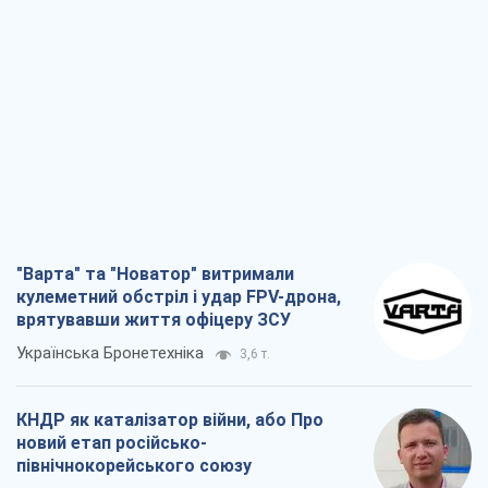
"Варта" та "Новатор" витримали
кулеметний обстріл і удар FPV-дрона,
врятувавши життя офіцеру ЗСУ
Українська Бронетехніка
3,6 т.
КНДР як каталізатор війни, або Про
новий етап російсько-
північнокорейського союзу