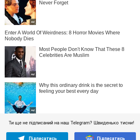
Ти ще не підписаний на наш Telegram? Швиденько тисни!
Підписатись
Підписатись